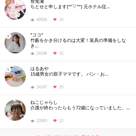
智兎瀬
ちとせと申します(*^▽^*) 元ホテル従...
40500
14
*ココ*
竹藪をかき分けるのは大変！装具の準備をしな
き...
24188
15
はるあや
15歳男女の双子ママです。 パン・お...
24187
25
ねこじゃらし
介護が終わったらもう72歳になっていました。...
22693
12