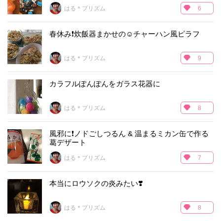
はる＊プリズム
6
春休み❗️炊飯器まかせの☺️チャーハン風ピラフ
はる＊プリズム
9
カラフルぽんぽんをガラス花器に
はる＊プリズム
8
風邪に❗️ノドごしつるん & 温まるミカン缶で作る
葛デザート
はる＊プリズム
7
本当にロウソクの炎みたい❣️
はる＊プリズム
8