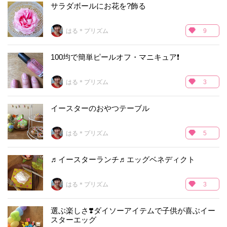
サラダボールにお花を?飾る
はる＊プリズム
9
100均で簡単ピールオフ・マニキュア❗️
はる＊プリズム
3
イースターのおやつテーブル
はる＊プリズム
5
♬イースターランチ♬エッグベネディクト
はる＊プリズム
3
選ぶ楽しさ❣️ダイソーアイテムで子供が喜ぶイー
スターエッグ