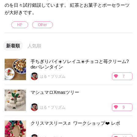
のを日々試行錯誤しています。 紅茶とお菓子とポーセラーツ
が大好きです。
HP
Other
新着順
人気順
手ちぎりパイ☀️ソレイユ☀️チョコと苺クリーム?
deバレンタイン
はる＊プリズム
7
マシュマロXmasツリー
はる＊プリズム
9
クリスマスリース♬ ワークショップ❤️ レポ