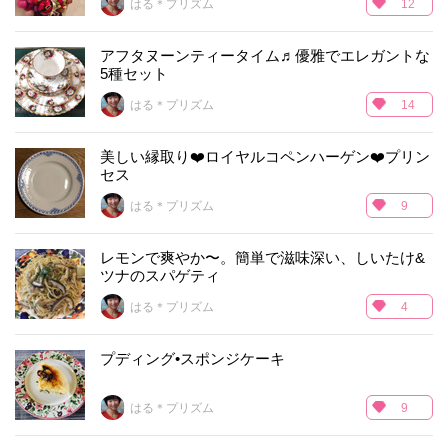
はる＊プリズム
12
アフタヌーンティータイム♬優雅でエレガントな
5種セット
はる＊プリズム
14
美しい縁取り❤️ロイヤルコペンハーゲン❤️プリン
セス
はる＊プリズム
9
レモンで爽やか〜。簡単で滋味深い、しいたけ&
ツナのスパゲティ
はる＊プリズム
4
プディング•スポンジケーキ
はる＊プリズム
9