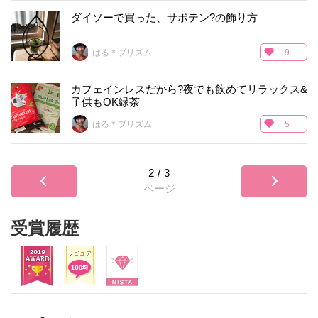
ダイソーで買った、サボテン?の飾り方
はる＊プリズム
9
カフェインレスだから?夜でも飲めてリラックス&
子供もOK緑茶
はる＊プリズム
5
2
/
3
ページ
受賞履歴