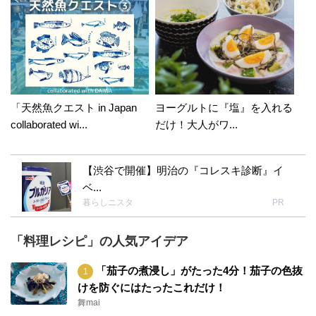
「天然魚クエスト in Japan
ヨーグルトに『塩』を入れる
collaborated wi...
だけ！大人がワ...
【渋谷で開催】明治の『コレスキ診断』イ
ベ...
暮らしニスタ
PR
「料理レシピ」の人気アイデア
「茄子の煮浸し」がたった4分！茄子の色抜
けを防ぐにはたったこれだけ！
舞mai