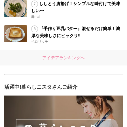
ししとう唐揚げ！シンプルな味付けで美味
しい〜
舞mai
『手作り豆乳バター』混ぜるだけ簡単！濃
厚な美味しさにビックリ‼︎
ベロリッチ
アイデアランキングへ
活躍中!暮らしニスタさんご紹介