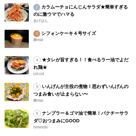
カラムーチョにんじんサラダ★簡単すぎる
のに激ウマでハマる
あげぱん
シフォンケーキ４号サイズ
舞mai
★タレが旨すぎる！！食べるラー油でよだ
れ鶏★
cot.cot
いんげんが主役の煮物！思わずいんげんの
つまみ食いが止まらない〜
舞mai
ナンプラー＆ゴマ油で簡単！パクチーサラ
ダ♡おつまみにGOOD
himinobi