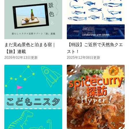
まだ見ぬ景色と泊まる宿｜
【特設】ご近所で天然魚クエ
【旅】連載
スト！
2026年02年13日更新
2025年12年08日更新