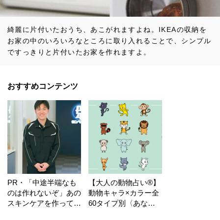
綺麗に片付いたおうち、あこがれますよね。IKEAの収納を
お家の中のいろいろなところに取り入れることで、シンプル
ですっきりと片付いたお家を作れますよ。
おすすめコンテンツ
PR・「中途半端なも
【大人の動物占い®】
のは作れないぞ」あの
動物キャラ×カラー全
スキンケアを作ってい
60タイプ別〈あなた
る工場の舞台裏！
の運勢〉は？