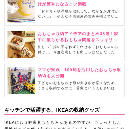
けが簡単になるコツ満載
「おもちゃや洋服が散乱して、なかなか片付か
ない…」、そんな子供部屋の悩みを抱えている
ママさんは少なくありません。でも、ちょっと
した工夫をすると片付けが楽になり、部屋もす
っきりきれいになりますよ。とっておきの収納
おもちゃ収納アイデアのまとめ38選！家
アイデアを集めました♪
中に散らかるおもちゃ問題をスッキリ解
決
忙しい主婦の手をわずらわせる「おもちゃの片
付け」。何度注意しても出しっぱなしだった
り、やっと片付けたと思ったらおもちゃが転が
っていて踏んづけてしまったり。そんな経験を
お持ちの方も多いのではないでしょうか？お子
ママが実践！100均を活用したおもちゃ収
さまのお片付けがうまくできない原因は片付け
納術を大公開
たくない気持ちだけでなく、もしかしたら収納
子どものおもちゃは形や大きさが様々なため、
方...
うまく収納するのに一苦労という人も多いはず
です。おもちゃの収納は取り出しやすく、かつ
お子さん自身でも片付けられる環境作りが大
切！暮らしニスタさんが実践している、インテ
リアに馴染みながら賢くおもちゃを収納する技
キッチンで活躍する、IKEAの収納グッズ
をご紹介します。
IKEAにも収納家具ももちろんあるのですが、ちょっとした
収納グッズの使い方でいまのキッチンをもっと使いやすくで