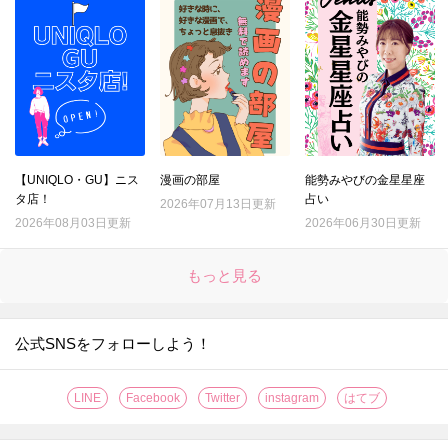
【UNIQLO・GU】ニス
漫画の部屋
能勢みやびの金星星座
タ店！
占い
2026年07月13日更新
2026年08月03日更新
2026年06月30日更新
もっと見る
公式SNSをフォローしよう！
LINE
Facebook
Twitter
instagram
はてブ