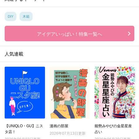
DIY
木箱
アイデアいっぱい！特集一覧へ
人気連載
【UNIQLO・GU】ニス
漫画の部屋
能勢みやびの金星星座
タ店！
占い
2026年07月13日更新