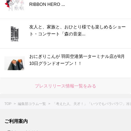
RIBBON HERO ...
44.
○○入れるだけ！インスタント麺がモッチモチの生麺みたい！？＜やってみた＞
45.
冷しゃぶが驚きのやわらかさになる2つのコツ！＜やってみた＞
46.
まるでお店で買ったみたい！【凍らすだけで簡単＆キレイ】にロールパンに切り込みを入れられる＜やってみた＞
友人と、家族と、おひとり様でも楽しめるショー
47.
【お弁当悩みを解決！】5分で完成！レンチンすき間パスタ♪＜やってみた＞
ト・コンサート「森の音楽...
48.
チューブわさびに【○○を混ぜる】と“生わさび”に大変身！＜やってみた＞
49.
【しょうが×○○】で皮むき＆すりおろしもラクラク♪＜やってみた＞
おにぎりこんが 羽田空港第一ターミナル店が8月
50.
【〇〇水で下ゆですると…】大根の煮物をやわらか＆味しみしみに仕上げる裏ワザ＜やってみた＞
10日グランドオープン！！
51.
シュウマイの基本の作り方＆人気レシピ8選。レンジでも！【作ってみた】
52.
失敗なし！「だし巻き卵」を作るコツ。おすすめアレンジシピもご紹介
プレスリリース情報一覧をみる
53.
1分ですぐおいしい！【にんじんスティック】の作り方＜やってみた＞
54.
まるで高級ホテル！【美しすぎる目玉焼き】を作ってみた
TOP
編集部コラム一覧
「考えた人、天才！」「いつでもパラパラ♡」冷
55.
【○○に浸けるだけ！】鶏むね肉が驚くほどしっとりする方法。＜やってみた＞
56.
缶詰みたいにツルツル。【みかんの薄皮】があっという間にむける裏ワザがあった！
ご利用案内
57.
家庭でもできた！【パラパラチャーハン】レシピ２選。ウン、これはお店の味♪