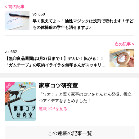
< 前の記事
vol.660
早く教えてよ～！油性マジックは洗剤で取れます！子ど
もの体操服の学年も消せますよ♪
次の記事 >
vol.662
【無印良品週間は3月27日まで！】デカい！転がる！！
「ガムテープ」の収納イライラを無印さんがスッキリ解
決してくれるよー！
家事コツ研究室
「ワオ！」と驚く家事のコツをどんどん発掘。役立
つアイデアをまとめました！
連載TOPを見る
この連載の記事一覧