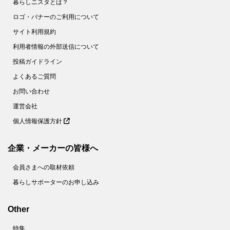
58.
花粉症対策にも！【野菜の塩ヨーグルト漬け】は超簡単でメチャうま♡
暮らしニスタとは？
59.
さらば！ボロボロゆで卵【お酢】を入れてゆでれば、殻がツルン♪
ロゴ・バナーのご利用について
サイト利用規約
60.
簡単な裏ワザ２つで【もやし炒め】がお店のようなシャキシャキ食感に！
利用者情報の外部送信について
61.
【節約＆時短】煮卵を１個から作る裏ワザとは!?〈やってみた〉
投稿ガイドライン
62.
【キャベツのせん切り】は○○少々で、みずみずしさキープ！ 〈やってみた〉
よくあるご質問
63.
卵１個でホテルの朝食級！【ふわとろオムレツ】を作ってみた
お問い合わせ
64.
捨てちゃダメ！麦茶パックで掃除が面倒なあの場所がラクにきれいに【家事コツ】
運営会社
65.
＋○○で！もやし炒めがベチャッとしない絶妙食感になるコツとは？【家事コツ】
個人情報保護方針
66.
乾燥パスタ＋○○で焼きそばが作れる！？【やってみた】
67.
これでゆで卵の黄身が真ん中に！驚くほど簡単なコツとは？【やってみた】
企業・メーカーの皆様へ
68.
10分で完成！フランスパンでメロンパンを作ってみた
会員さまへの取材依頼
69.
使い捨てマスクは洗える！不織布の専門家がオススメする洗い方とは？
暮らしサポーターのお申し込み
70.
家政夫のミタゾノ直伝！「除菌シート」の作り方【やってみた】
71.
ズボラのほっとけゆで卵。タイマーも氷水も不要です！【家事コツ】
Other
72.
しっとりジューシ～♪絶品「豚鶏そぼろ」使いまわしで頑張らないおうちごはん
特集