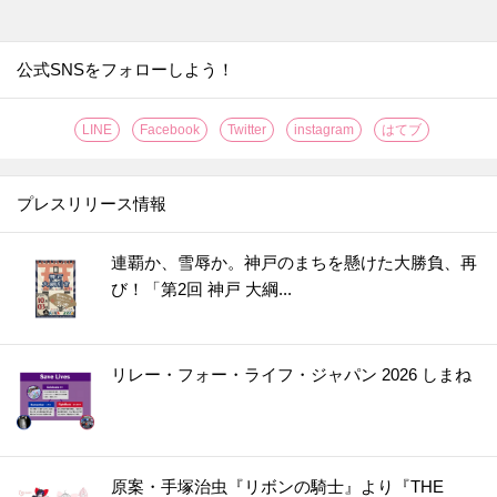
30.
たった2分放置で！？お店の【焼き立てクロワッサン】が味わえる【やってみた】
31.
なすは余ったらすぐに【まるごと冷凍】が正解？！〈やってみた〉
公式SNSをフォローしよう！
32.
【レモンのワックス】がきれいに落とせる簡単ワザ！〈やってみた〉
LINE
Facebook
Twitter
instagram
はてブ
33.
伸びない＆固まらない！「そうめん弁当」をおいしく作るコツ【やってみた】
34.
【丸ごと冷凍！】キウイの皮ツルン、シャリシャリ食感がおいしい保存方法［やってみた］
プレスリリース情報
35.
【グラスに生けるだけ!?】オクラを長持ちさせる超効果的な方法［やってみた］
36.
【知っておくと便利！】カップ焼きそばは水で作れる！＜やってみた＞
連覇か、雪辱か。神戸のまちを懸けた大勝負、再
37.
【将棋の駒大が正解!?】しょうがは冷凍すると格段に使いやすく！〈やってみた〉
び！「第2回 神戸 大綱...
38.
うそ？こんなに違うの！？普通のもやし炒めが高級中華の味になる“ひと手間”とは？
39.
【お弁当にも◎】秋の味覚の梨は〇〇〇に浸けると変色しない！〈やってみた〉
リレー・フォー・ライフ・ジャパン 2026 しまね
40.
カイワレ大根の種ガラは【丸ごと水洗い】でスッキリきれいに！＜やってみた＞
41.
【運動会のお弁当に】めちゃ簡単！ウインナー飾り切り4選＜作ってみた＞
42.
レタスが30日間以上シャキシャキのまま！たった2つのコツで保存期間が延びる
43.
アボカドは丸ごと冷凍するのが正解！？丸ごと、半割り、カットで比べてみた
原案・手塚治虫『リボンの騎士』より『THE