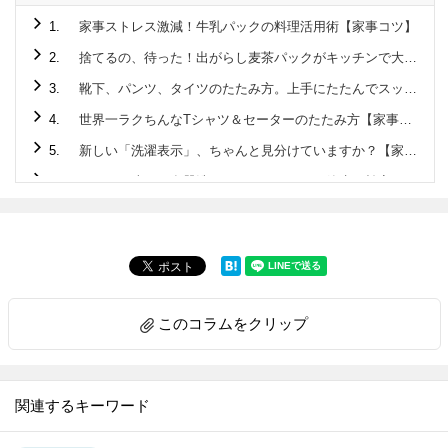
1.
家事ストレス激減！牛乳パックの料理活用術【家事コツ】
2.
捨てるの、待った！出がらし麦茶パックがキッチンで大活躍♪
3.
靴下、パンツ、タイツのたたみ方。上手にたたんでスッキリ収納！【家事コツ】
4.
世界一ラクちんなTシャツ＆セーターのたたみ方【家事コツ】
5.
新しい「洗濯表示」、ちゃんと見分けていますか？【家事コツ】
6.
こんなに違う！食器洗いはタワーすすぎで節水＆効率に驚きの差が！！【家事コツ】
7.
1分で完成☆ペットボトル活用でアウトドアでも活躍する “アレ”を作ってみた！【家事コツ】
8.
玉ねぎのみじん切り。手早く粒揃いに切るには？【家事コツ】
9.
ゴム通しは安全ピンが最強説を検証【家事コツ】
10.
料理上手がやっているアルミホイル活用の裏ワザ４選【家事コツ】
このコラムをクリップ
11.
重曹＋アレで激ラク！ガスコンロのこびりつきが気持ちいいほど落ちる【家事コツ】
12.
｢お弁当の詰め方｣成功の決め手は、ごはんに○○を作ること！【家事コツ】
13.
重曹＋アルミホイルの威力！シルバーアクセの黒ずみが一瞬で…!！ 【家事コツ】
関連するキーワード
14.
サンドイッチの切り方。包丁とキッチンばさみで比べてみた【家事コツ】