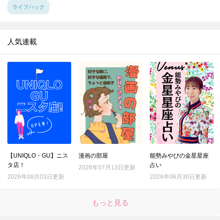
15.
捨てる前に！ストッキングを掃除に活用♪重曹プラスで靴のニオイ消しにも【家事コツ】
ライフハック
16.
復活せよ！セーターの伸びた袖口を元に戻す裏ワザを試してみた
17.
100均スポンジで毛玉がポロポロ取れる!?を試してみた
人気連載
18.
コスト０円！ほうれん草を長持ちさせる意外な方法
19.
汚れがごっそりとれる！ブロッコリーの洗い方
20.
電子レンジで豆腐の水切り進化版！時短と食感をいいとこ取り
21.
それ、ムダ！？野菜の「本当はしなくていいこと」3選
22.
『マツコの知らない世界』で紹介された「最強のゆで卵」を作ってみてわかったこととは？
23.
綿100％ワイシャツの洗濯、一番シワができにくい洗濯ネットはどれ？
24.
シャツについた口紅汚れ。一番ラクに落ちるのはどの方法？
【UNIQLO・GU】ニス
漫画の部屋
能勢みやびの金星星座
25.
種が出てこない！サラダにぴったりのトマトの切り方
タ店！
占い
2026年07月13日更新
26.
「折りたたみレタス」で具がこぼれない極厚サンドイッチの出来上がり！
2026年08月03日更新
2026年06月30日更新
27.
果汁がガッツリ2倍しぼれる！レモンの切り方はこれだ！！
もっと見る
28.
〇〇するだけでグレープフルーツの硬い皮がつるんとむけた！【やってみた】
29.
なす料理が【事前レンチン】で、時短・節約・ヘルシーに！【やってみた】