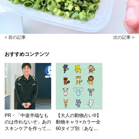
< 前の記事
次の記事 >
おすすめコンテンツ
PR・「中途半端なも
【大人の動物占い®】
のは作れないぞ」あの
動物キャラ×カラー全
スキンケアを作ってい
60タイプ別〈あなた
る工場の舞台裏！
の運勢〉は？