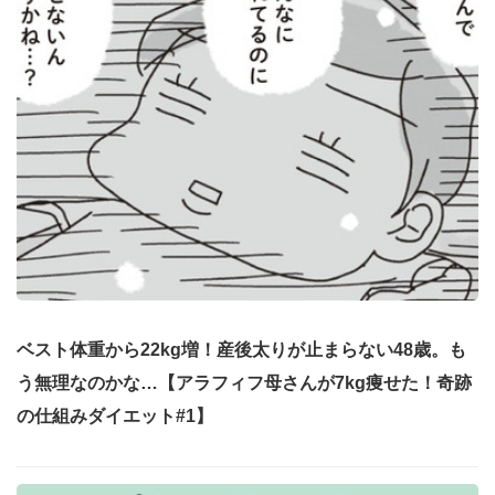
ベスト体重から22kg増！産後太りが止まらない48歳。も
う無理なのかな…【アラフィフ母さんが7kg痩せた！奇跡
の仕組みダイエット#1】