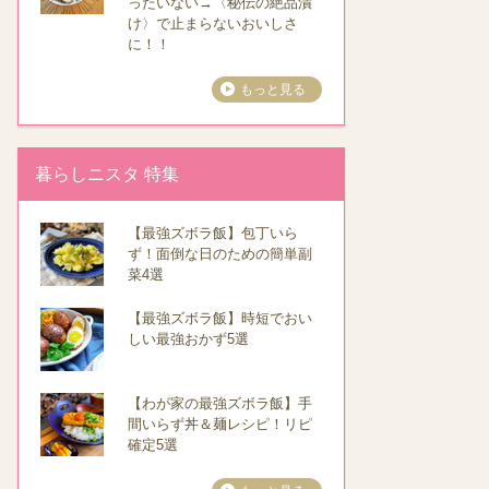
ったいない→〈秘伝の絶品漬
け〉で止まらないおいしさ
に！！
もっと見る
暮らしニスタ 特集
【最強ズボラ飯】包丁いら
ず！面倒な日のための簡単副
菜4選
【最強ズボラ飯】時短でおい
しい最強おかず5選
【わが家の最強ズボラ飯】手
間いらず丼＆麺レシピ！リピ
確定5選