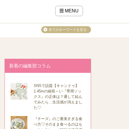
MENU
全てのキーワードを見る
新着の編集部コラム
SNSで話題【キャンドゥ】
1.45mの細長～い『専用ソッ
クス』の正体は？通して結ん
でみたら…生活感が消えまし
た♡
『チーズ』のご褒美すぎる食
べ方♡そのまま食べるのはも