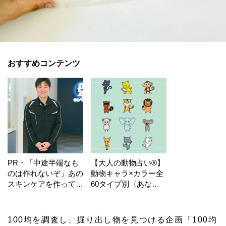
おすすめコンテンツ
PR・「中途半端なも
【大人の動物占い®】
のは作れないぞ」あの
動物キャラ×カラー全
スキンケアを作ってい
60タイプ別〈あなた
る工場の舞台裏！
の運勢〉は？
100均を調査し、掘り出し物を見つける企画「100均