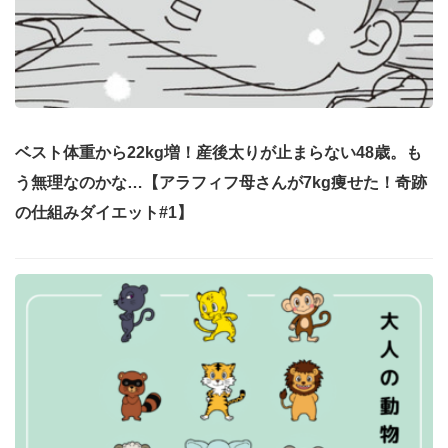
ベスト体重から22kg増！産後太りが止まらない48歳。も
う無理なのかな…【アラフィフ母さんが7kg痩せた！奇跡
の仕組みダイエット#1】