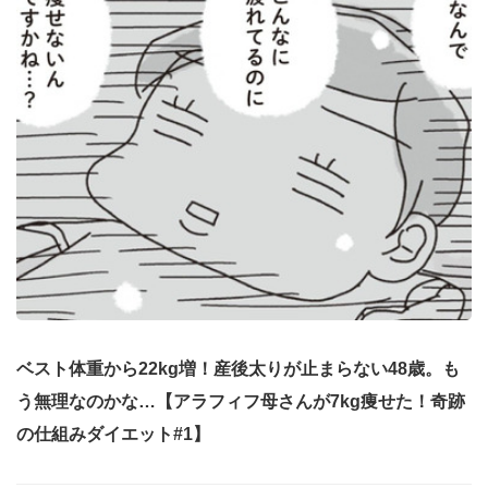
ベスト体重から22kg増！産後太りが止まらない48歳。も
う無理なのかな…【アラフィフ母さんが7kg痩せた！奇跡
の仕組みダイエット#1】