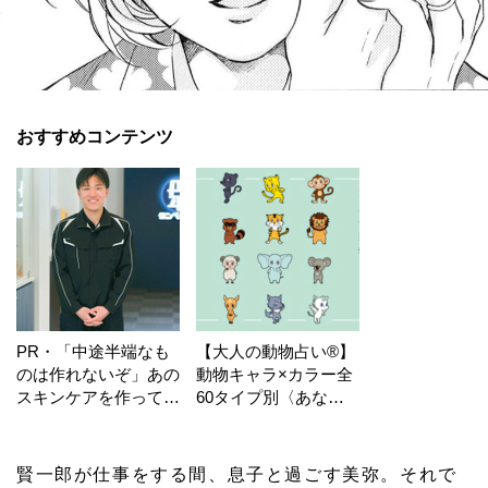
おすすめコンテンツ
PR・「中途半端なも
【大人の動物占い®】
のは作れないぞ」あの
動物キャラ×カラー全
スキンケアを作ってい
60タイプ別〈あなた
る工場の舞台裏！
の運勢〉は？
賢一郎が仕事をする間、息子と過ごす美弥。それで