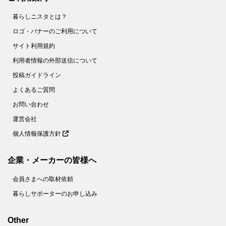
54.
【ダイソー】いろんな形の凸凹がミソ！メイクする人のわずらわしい作業がラクになる便利グッズです
暮らしニスタとは？
55.
【セリア】狭いキッチンで威力を発揮！意外と場所を取る作業がすっきりラクチンに♪
ロゴ・バナーのご利用について
56.
【キャンドゥ】超ビッグサイズのシャワーキャップ！？実は冬中大活躍したアイテムを守ってくれる便利グッズだった！
サイト利用規約
57.
【セリア】シンプルな長方形だけど…実は、美容好き女子にうれしい！あちこちで大活躍する長方形の正体とは？
利用者情報の外部送信について
58.
【ダイソー】550円だけど即買い♡コンパクトさについ2度見しちゃうお出かけのマストアイテム！
投稿ガイドライン
59.
【ダイソー】謎のドアの正体とは？かわいいオブジェと見せかけて、実用的なグッズです！
よくあるご質問
60.
【ダイソー】インパクト大な謎グッズ、一体なに？女性のおしゃれを陰で支えるスグレモノでした！
お問い合わせ
61.
【ダイソー】不思議な形のラック？実は悩み多き場所の収納力が2倍になる便利アイテムです！
運営会社
個人情報保護方針
62.
【キャンドゥ】え！？用途がレア＆面白すぎ！おなじみの節約食材が華麗なる変身をとげるアイデアグッズです♡
63.
【ダイソー】110円でホントにいいの！？ただのペンじゃない！コンパクトなのに頼りになる1本♡
企業・メーカーの皆様へ
64.
【キャン★ドゥ】こいのぼり？じゃないよ！こう見えて頼りになる防犯グッズなんです！
会員さまへの取材依頼
65.
【キャンドゥ】子ども向けシールじゃないんです～！！家事の「ちょい面倒」を解消する便利グッズだけど、ちょっと切なくなるかも！？
暮らしサポーターのお申し込み
66.
【セリア】ママ世代必見！小さすぎるケースだけど「出しっぱなし癖」をブロックする便利グッズ
67.
【ダイソー】なんで今までなかったの！？デスクでもキッチンでも謎の形が煩わしい作業を簡単にしてくれるよ♡
Other