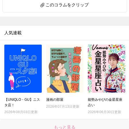
このコラムをクリップ
11.
【セリア】ピピピー！雨の日、要注意なモノのストレス解消♡もうなくさない＆盗まれない
12.
【ダイソー】デキる大人が密かに持ち歩く「ふせん」の正体とは？特に冬場に「助かった～」な便利グッズです
13.
【ダイソー】ただのフタじゃない！！ウェットティッシュのプチストレス解消♡ありそうでなかった画期的工夫がスゴい♡
人気連載
14.
【ダイソー】おもちゃみたいな謎パーツ、一体何？実はティータイムのモヤモヤを解決してくれるアイテムでした！
15.
【ダイソー】まさかCDプレイヤー…!?謎の円形アイテム、550円で買えるなんて驚き～!!なスグレモノです
16.
【キャンドゥ】ただのジップバッグじゃないんです！日本人に欠かせない食品をおいしく保存する専用袋♪
17.
【ダイソー】トング…じゃない！定番グッズが進化♪画期的すぎるアイテムの正体とは？
18.
【キャンドゥ】ちっちゃいケースに見せかけて？作業を激ラクにしてくれる便利キッチングッズ！手も汚れない♡
19.
【ダイソー】このクオリティで110円とはありがたや～。防災用に買ったのに…むしろ日ごろの家事で引っ張りだこです！！
20.
【ダイソー】ステンレスの棒…一体何!? 330円だけど買う価値アリな今流行りのお役立ちアイテム♪
21.
【ダイソー】手芸道具じゃない！謎のマジックテープ、現代人の時短に役立つ地味スゴグッズだった♪
【UNIQLO・GU】ニス
漫画の部屋
能勢みやびの金星星座
タ店！
占い
22.
2026年07月13日更新
【セリア】この冬、すでに争奪戦！？盛れる高見えパールアクセ♡不器用さんも失敗しない簡単アレンジも紹介
2026年08月03日更新
2026年06月30日更新
23.
【セリア】たった3cmの黒いパーツですが…何かと物騒な年末にも役立つ頼もしいアイテムです！！
24.
【ダイソー】謎の袋、実は女性の「困った！」を解決するスゴいヤツ♡年末年始のお呼ばれや旅行もこれで安心♪
もっと見る