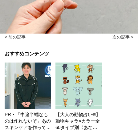
< 前の記事
次の記事 >
おすすめコンテンツ
PR・「中途半端なも
【大人の動物占い®】
のは作れないぞ」あの
動物キャラ×カラー全
スキンケアを作ってい
60タイプ別〈あなた
る工場の舞台裏！
の運勢〉は？