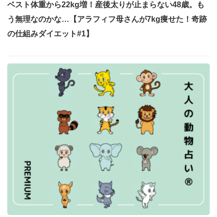
ベスト体重から22kg増！産後太りが止まらない48歳。も
う無理なのかな…【アラフィフ母さんが7kg痩せた！奇跡
の仕組みダイエット#1】