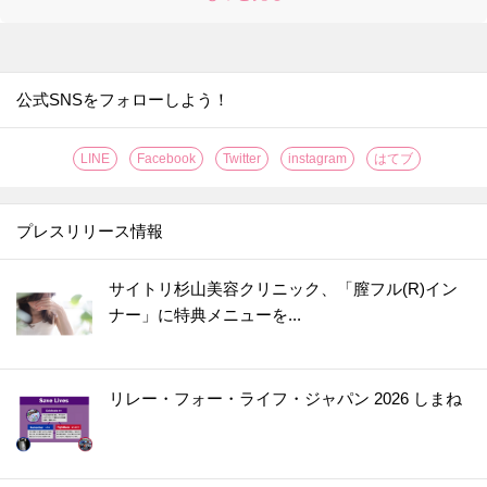
25.
【キャンドゥ】ここまでコンパクトになるとは！！収納ラクチンな便利グッズはキッチンでもアウトドアでも使える万能アイテムです♪
26.
【ダイソー】謎のオブジェ？実は、“姿勢がよくなっちゃうかも”なスグレモノ便利グッズ♪
27.
【セリア】ネコ耳でほっこり♡意外な使い方で、やりたくない家事の効率も上がりますよ！
公式SNSをフォローしよう！
28.
【セリア】さらば生活感！！暮らしの消耗品をスマートに見せる＆めっちゃ使いやすくする一石二鳥グッズ
29.
【ダイソー】ブックエンド？じゃない！動きたくないズボラー注目の便利グッズです♡
LINE
Facebook
Twitter
instagram
はてブ
30.
【セリア】一体どう使うの？もう騙されない！ちっちゃいけれど頼りになるスグレモノです
31.
【ダイソー】黒いプレートに謎の切り込み？！なくしやすいモノの置き場所など幅広く使える便利アイテムなんです♪
プレスリリース情報
32.
【ダイソー】まるで魔法の棒！年末、断捨離してフリマアプリで売りたいときに大助かり♡
33.
【ダイソー】何度も洗って使えるラベルシールが便利すぎ！！食品ロスがみるみる減っていく優秀グッズ
サイトリ杉山美容クリニック、「膣フル(R)イン
ナー」に特典メニューを...
34.
【キャン★ドゥ】スゴい棒が登場！！キッチンのよくあるイライラが一発解決☆
35.
【ダイソー】洗濯バサミじゃありません！調理中の“地味にイラッ”を解消＆狭いキッチンで役立つ便利グッズ
36.
【ダイソー】知恵の輪？じゃない！アウターの置きっぱなし癖をやめたい人におすすめの便利グッズ
リレー・フォー・ライフ・ジャパン 2026 しまね
37.
【ダイソー】こう見えてキッチングッズ！使いやすい＆収納しやすいポイントがいっぱいで優秀すぎやしませんか！
38.
【ダイソー】謎のケース、何を入れる？甘い派にもごはん派にもうれしいアイテムです！