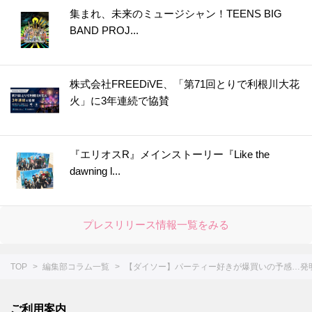
39.
【キャンドゥ】もう失敗しません！1分20秒でいつもの料理を格上げする便利アイテム
集まれ、未来のミュージシャン！TEENS BIG
40.
【ダイソー】キャンプグッズらしいけど謎すぎるでしょ、この形！実は、ふだんから大活躍のマルチアイテムでした♪
BAND PROJ...
41.
【キャンドゥ】シリコーンの丸いヤツ、220円じゃ普通は買えない！？即買い決定の狭いキッチンで役立つアイテム
42.
【ダイソー】知らないうちに倒れててイラッ…からも解放！掃除用具をラクチン収納できる超便利アイテム♪
株式会社FREEDiVE、「第71回とりで利根川大花
43.
【セリア】ただのマスカラじゃない！進化したアイテムで“脱！老け見え”にもお役立ち♪
火」に3年連続で協賛
44.
【ダイソー】一見ただの白い紐なのに！？まさかの「推し活」で活躍する便利グッズ♡さて、どう使う？
45.
【ダイソー】ありそうでなかった！作り置きが劇的にラクになる薄い円盤の正体は？
46.
【セリア】細かい作業がスイスイな感動級の便利グッズ！SNS大バズりも納得だ～
『エリオスR』メインストーリー『Like the
dawning l...
47.
【キャン★ドゥ】ただのケースじゃない！かゆいところに手が届く仕掛けがスゴい便利アイテム
48.
今すぐ欲しい☆【ダイソー】スティックのりじゃありません！花粉の季節に活躍しそうな便利グッズ
49.
すぐ買いに行くー！！【セリア】調理中のイラッ…から一瞬で解き放たれます♡かわいい上に使えるキッチングッズ降臨♪
プレスリリース情報一覧をみる
50.
【ダイソー】紙のサメ、子どものシールじゃないんだな～☆実は予想を超えてくる機能的なアイテムでした！
51.
超コンパクトな新形態キターーー－♡【ダイソー】毎日使う消耗品のモヤッてた収納問題も解決しました
TOP
編集部コラム一覧
【ダイソー】パーティー好きが爆買いの予感…発
52.
【ダイソー】一体なに？謎すぎるアイテムは不器用さんにもってこいのオシャレグッズだった！
53.
【セリア】ネコ形はただのデザインじゃなかった！かわいい上に働き者♡家じゅうで大活躍してくれます♪
ご利用案内