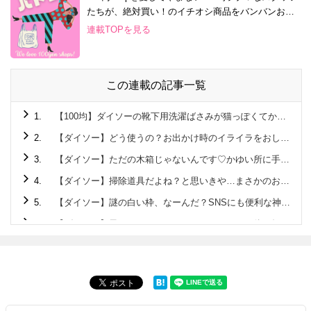
たちが、絶対買い！のイチオシ商品をバンバンお届
け！
連載TOPを見る
この連載の記事一覧
1.
【100均】ダイソーの靴下用洗濯ばさみが猫っぽくてかわいい！
2.
【ダイソー】どう使うの？お出かけ時のイライラをおしゃれに解決しちゃうアイテム！
3.
【ダイソー】ただの木箱じゃないんです♡かゆい所に手が届くクオリティ高すぎの220円アイテム
4.
【ダイソー】掃除道具だよね？と思いきや…まさかのお弁当に使える便利グッズ♡
5.
【ダイソー】謎の白い枠、なーんだ？SNSにも便利な神アイテムです♡
6.
【ダイソー】黒いマステ？…じゃないんです！正体を知れば驚くこと間違いなしの便利アイテム♪
7.
【セリア】箸箱みたいな容器の正体は？旅行のお悩みを解決してくれる便利アイテムでした！
8.
【ダイソー】ニット帽じゃありません！！家でも使えて旅先・帰省先にも持っていきたい便利アイテムです♡
9.
【ダイソー】地味な普通のポーチと見せかけて…家に帰ってからメチャ楽になれる便利グッズだった！
10.
【ダイソー】ファッションアイテムじゃありません！今後ますます使用頻度アップするので早いところゲット♡