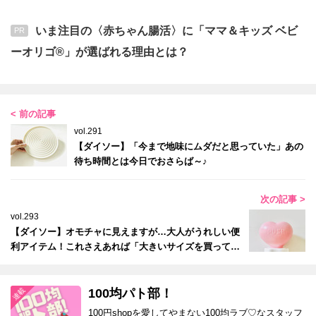
いま注目の〈赤ちゃん腸活〉に「ママ＆キッズ ベビ
PR
ーオリゴ®」が選ばれる理由とは？
< 前の記事
vol.291
【ダイソー】「今まで地味にムダだと思っていた」あの
待ち時間とは今日でおさらば～♪
次の記事 >
vol.293
【ダイソー】オモチャに見えますが…大人がうれしい便
利アイテム！これさえあれば「大きいサイズを買っても
安心」
100均パト部！
100円shopを愛してやまない100均ラブ♡なスタッフ