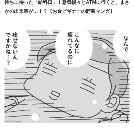
待ちに待った「給料日」！意気揚々とATMに行くと、まさ
かの出来事が…！？【お金ビギナーの貯蓄マンガ】