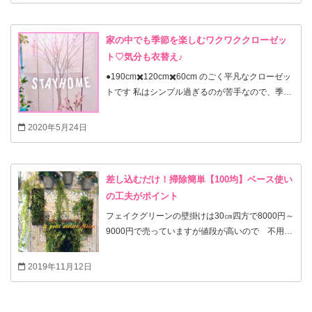
ら 季節で色を変えて楽しんでます♪ .
家の中でも季節を楽しむワクワククローゼッ
ト♡気分も衣替え♪
●190cm✖️120cm✖️60cm のごく平凡なクローゼッ
トです 私はシンプル過ぎるのが苦手なので、季節
ごとに部屋を模様替えするみたいにクローゼット
も装飾♡ 面積もあるし 目にも入りやすいクロー
2020年5月24日
ゼットだけど なんか無機質。 花瓶に花を挿すよ
うに 家の中でも四季を楽しんでいます♪
差し込むだけ！掃除簡単【100均】ベース使い
の工夫がポイント
フェイクグリーンの壁掛けは30㎝四方で8000円～
9000円で売っていますが値段が高いので 不用品
の額で作りました。 ところが、グルーガンを使っ
て100均のお花をきれいに並べて壁掛けを作ると
2019年11月12日
たくさん使うので 3000円くらいかかります。
そこで今回は葉物だけのさわやかグリーン系で
お安く、簡単に差し込むだけ！ なので、取り外し