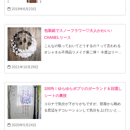
消したくて壁と同じ色にペイントしました。 壁と
一体化して ゴチャつきがなくなってスッキリし
2019年6月23日
ました！ 壁の色も質感も似た感じになるようにペ
イントしたら部屋が広く見えて、天井も高く見え
ると人に言われます。
包装紙でスノーフラワー♡大人かわいい
CHANELリース
こんなの取っておいてどうするの？って言われる
オシャネル不用品リメイク第二弾！ 今度はリース
です。 ラメやパール、リボンなど色々付けたくな
るのですが それを一切省いてCHANELらしいマ
2021年10月29日
ットでシンプルなモノトーンリースに仕上げまし
た。 お花は香水が包んであったロゴ入り包装紙。
コスメの空き箱などたくさん使って不用品をリメ
100均！ゆらゆらポプリのガーランド＆目隠し
イクしました♪
シートの裏技
コロナで気分が下がりがちですが、部屋から眺め
る窓辺をデコレーションして気分を上げたいと思
います⤴️ 今回は100均のポプリで簡単貼るだけのガ
ーランドを作りました。 突っ張り棒に引っ掛ける
2020年5月24日
だけなので いつでもカラーチェンジできますか