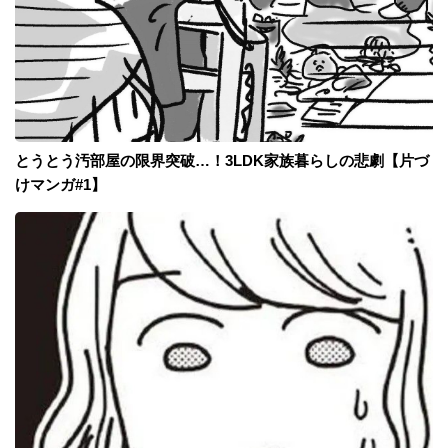
とうとう汚部屋の限界突破…！3LDK家族暮らしの悲劇【片づ
けマンガ#1】