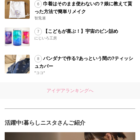
巾着はそのまま使わないの？娘に教えて貰
った方法で簡単リメイク
智兎瀬
【こどもが喜ぶ！】宇宙のビン詰め
にじいろ工房
バンダナで作る?あっという間の?ティッシ
ュカバー
*ココ*
アイデアランキングへ
活躍中!暮らしニスタさんご紹介