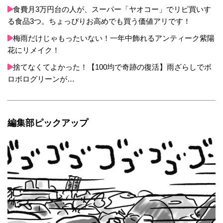
も簡単！ 結束バンドを使用したのでガンガン差し
食費月3万円台の人が、スーパー「ヤオコー」でリピ買いす
込んでも取れなし ホコリがついたら外して洗えま
る食品3つ。ちょっぴりお高めでも買う価値アリです！
す
梅雨だけじゃもったいない！一年中飾れるアンティーク紫陽
花にリメイク！
捨てなくてよかった！【100均で奇跡の復活】雨ざらしでボ
ロボログリーンが…
編集部ピックアップ