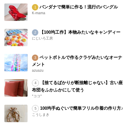
バンダナで簡単に作る！流行のバングル
K-mama
【100均工作】本物みたいなキャンディー
にじいろ工房
ペットボトルで作るクラゲみたいなオーナ
メント
azuazu
【捨てるばかりが断捨離じゃない】古い座
布団をふかふかにして使う
*ココ*
100均手ぬぐいで簡単フリル巾着の作り方♪
こうしまき