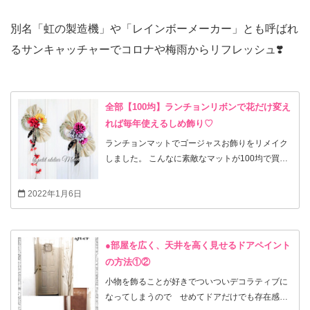
別名「虹の製造機」や「レインボーメーカー」とも呼ばれ
るサンキャッチャーでコロナや梅雨からリフレッシュ❣️
全部【100均】ランチョンリボンで花だけ変え
れば毎年使えるしめ飾り♡
ランチョンマットでゴージャスお飾りをリメイク
しました。 こんなに素敵なマットが100均で買え
るなんてビックリ♪ お花や配置を変えればこんな
にイメージが変わる！という提案です。 ガラスや
2022年1月6日
木製などのお飾りは毎年使っても良いそうです
が ゴミを減らすためにも飾りの一部、ベースだ
け使いまわすしめ飾りです。 100均のお花も ペ
●部屋を広く、天井を高く見せるドアペイント
イントしたり マニキュアでラメを付けたり マ
の方法①②
ジックで塗ったりしてひと手間掛けると見違えり
ます♡ こちらもみてね♡ ↓↓↓
小物を飾ることが好きでついついデコラティブに
なってしまうので せめてドアだけでも存在感を