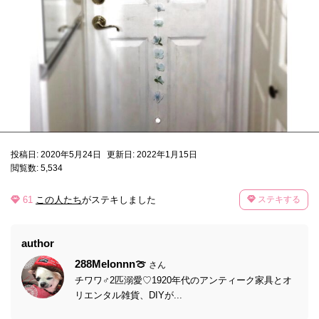
投稿日: 2020年5月24日
更新日: 2022年1月15日
閲覧数: 5,534
61
この人たち
がステキしました
ステキする
author
288Melonnn🍈
さん
チワワ♂2匹溺愛♡1920年代のアンティーク家具とオ
リエンタル雑貨、DIYが...