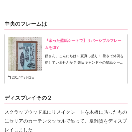
中央のフレームは
『余った壁紙シートで】リバーシブルフレー
ムをDIY
皆さん、こんにちは✨ 夏真っ盛り！ 暑さで体調を
崩していませんか？ 先日キャンドゥの壁紙シート
で引き戸を壁にしたり、流木の時計を作ったので
すが、中途半端に残っていました。丁度雑貨屋さ
2017年8月2日
んで一目惚れしたシールをどこに貼ろうか迷って
いたので、壁紙シートに貼ってフレームにしよ
う！ どうせならリバーシブルにすれば… 色味の違
ディスプレイその２
う壁紙を使うことで、飾る場所によって裏表をひ
っくり返せばいいので楽チンです。 まずはゆっく
スクラップウッド風にリメイクシートを木板に貼ったもの
りご覧下さい✨
にセリアのカーテンタッセルで吊って、夏雑貨をディスプ
レイしました