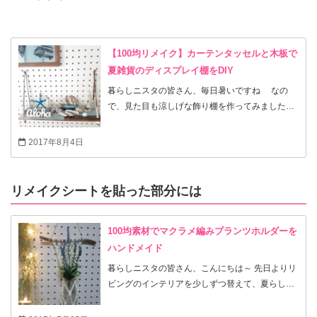
【100均リメイク】カーテンタッセルと木板で
夏雑貨のディスプレイ棚をDIY
暮らしニスタの皆さん、毎日暑いですね なの
で、見た目も涼しげな飾り棚を作ってみました。
ドリルで穴開けだけしてあげれば、小学生のお子
さんでもできちゃう！女の子ならビーズを通すの
2017年8月4日
を楽しんでくれると思います。棚が完成すれば、
100均のヒトデや灯台、流木なんかを飾ればいい
だけ。ちょっと大人向けに作りましたが、100均
リメイクシートを貼った部分には
では可愛いミニチュアがたくさんあるので、自分
だけのオリジナルなディスプレイを楽しんでいた
100均素材でマクラメ編みプランツホルダーを
だけます。それではゆっくりご覧下さい✨
ハンドメイド
暮らしニスタの皆さん、こんにちは～ 先日よりリ
ビングのインテリアを少しずつ替えて、夏らしい
雑貨作りを楽しんでいます。 最近はまっているの
が、もっぱらかぎ針編みやマクラメ編みのプラン