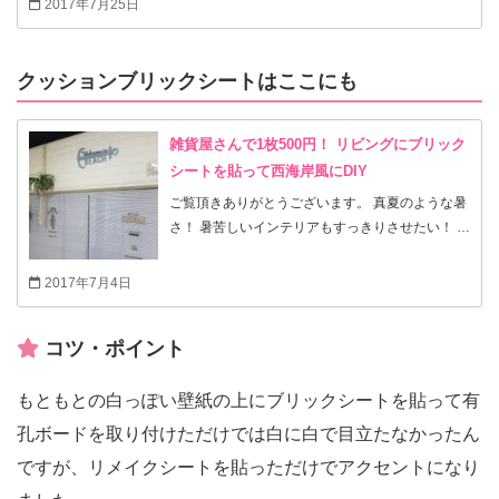
2017年7月25日
ツホルダーなんです。そのマクラメ編みの糸って
結構なお値段なので取りかかるにも躊躇していま
した。そこで、悩んだ時には100均で材料を！と
クッションブリックシートはここにも
セリアでロープに近い糸を見つけました～。今回
も手芸本をもとに100均だけで作ってみましたの
雑貨屋さんで1枚500円！ リビングにブリック
で、これからマクラメ編みを始めたいと思われて
いるなら手軽にチャレンジできると思います。ま
シートを貼って西海岸風にDIY
ずはゆっくりご覧ください✨
ご覧頂きありがとうございます。 真夏のような暑
さ！ 暑苦しいインテリアもすっきりさせたい！ そ
んな時に、雑貨屋さんで1枚500円のブリックシー
トを見つけました。 ダイソーのものは入荷未定…
2017年7月4日
1ヶ月して入荷することもある… 落ち込んでいた
ら見つけました(笑) しかもサイズはLサイズ
コツ・ポイント
70×78cm、これならコスパもいい！ とりあえず5
枚買ってみましたが、翌日買い占めちゃいました
(笑) それではどんな風になったかゆっくりご覧下
もともとの白っぽい壁紙の上にブリックシートを貼って有
さいね✨
孔ボードを取り付けただけでは白に白で目立たなかったん
ですが、リメイクシートを貼っただけでアクセントになり