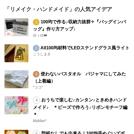
「リメイク・ハンドメイド」の人気アイデア
100均で作る♪収納力抜群✧『バッグインバ
ッグ』作り方アップ♪
ゆぅゆ❤️
All100均材料でLEDステンドグラス風ライト
こうしまき
使わないバスタオル パジャマにしてみた
（上着編）
*ココ*
おうちで楽しむ♪カンタン♪ときめきハンド
メイド♪ ＊ビーズで作ろう♪リボンモチーフ編
＊
MaMan*
型紙なしでも出来る！100均手ぬぐいズボ