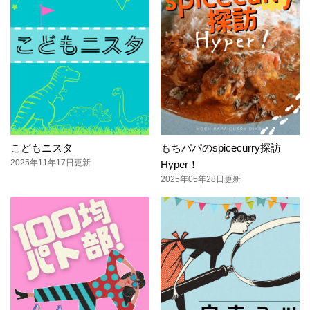
こどもニスタ
もちパパのspicecurry探訪
2025年11年17日更新
Hyper！
2025年05年28日更新