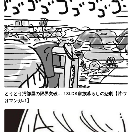
とうとう汚部屋の限界突破…！3LDK家族暮らしの悲劇【片づ
けマンガ#1】