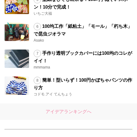
ン！10分で完成！
いちご大福
100均工作「紙粘土」「モール」「朽ち木」
で昆虫ジオラマ
Asako
手作り透明ブックカバーには100均のコレが
イイ！
mmmama
簡単！型いらず！100円かぼちゃパンツの作
り方
コドモ.アイ てんちょう
アイデアランキングへ