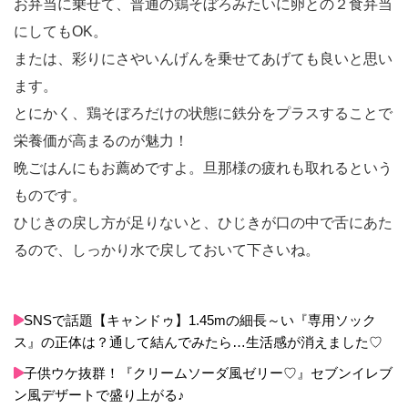
お弁当に乗せて、普通の鶏そぼろみたいに卵との２食弁当
にしてもOK。
または、彩りにさやいんげんを乗せてあげても良いと思い
ます。
とにかく、鶏そぼろだけの状態に鉄分をプラスすることで
栄養価が高まるのが魅力！
晩ごはんにもお薦めですよ。旦那様の疲れも取れるという
ものです。
ひじきの戻し方が足りないと、ひじきが口の中で舌にあた
るので、しっかり水で戻しておいて下さいね。
SNSで話題【キャンドゥ】1.45mの細長～い『専用ソック
ス』の正体は？通して結んでみたら…生活感が消えました♡
子供ウケ抜群！『クリームソーダ風ゼリー♡』セブンイレブ
ン風デザートで盛り上がる♪