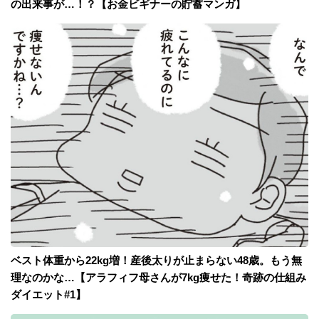
の出来事が…！？【お金ビギナーの貯蓄マンガ】
ベスト体重から22kg増！産後太りが止まらない48歳。もう無
理なのかな…【アラフィフ母さんが7kg痩せた！奇跡の仕組み
ダイエット#1】