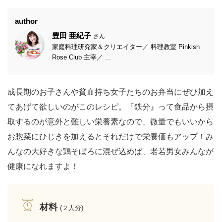
author
豊田 亜紀子
さん
家庭料理研究家＆クリエイター／ 料理教室 Pinkish
Rose Club 主宰／ ...
成長期のお子さんや貧血持ち女子たちのお弁当にぜひ加え
てあげて欲しいのがこのレシピ。『鉄分』って食品から摂
取するのが意外と難しい栄養素なので、微量でもいいから
お惣菜にひじきを加えるとそれだけで栄養価もアップ！み
んなの大好きな鶏そぼろに混ぜ込めば、老若男女みんなが
健康になれますよ！
材料
(２人分)