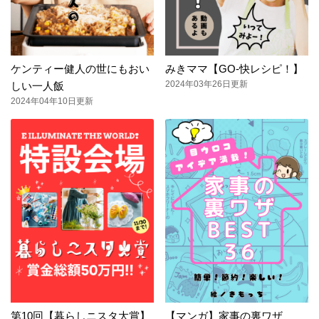
ケンティー健人の世にもおい
みきママ【GO-快レシピ！】
2024年03年26日更新
しい一人飯
2024年04年10日更新
第10回【暮らしニスタ大賞】
【マンガ】家事の裏ワザ