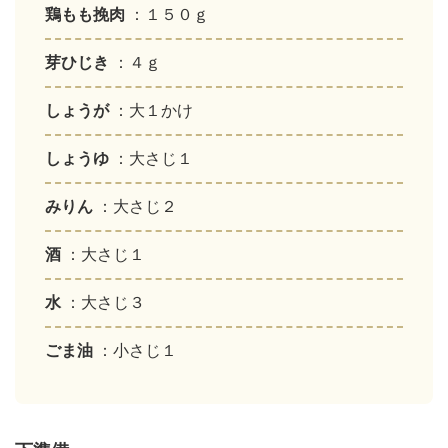
鶏もも挽肉
：１５０ｇ
芽ひじき
：４ｇ
しょうが
：大１かけ
しょうゆ
：大さじ１
みりん
：大さじ２
酒
：大さじ１
水
：大さじ３
ごま油
：小さじ１