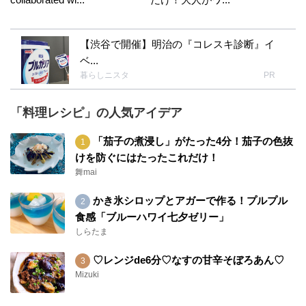
【渋谷で開催】明治の『コレスキ診断』イ
ベ...
暮らしニスタ
PR
「料理レシピ」の人気アイデア
「茄子の煮浸し」がたった4分！茄子の色抜
けを防ぐにはたったこれだけ！
舞mai
かき氷シロップとアガーで作る！プルプル
食感「ブルーハワイ七夕ゼリー」
しらたま
♡レンジde6分♡なすの甘辛そぼろあん♡
Mizuki