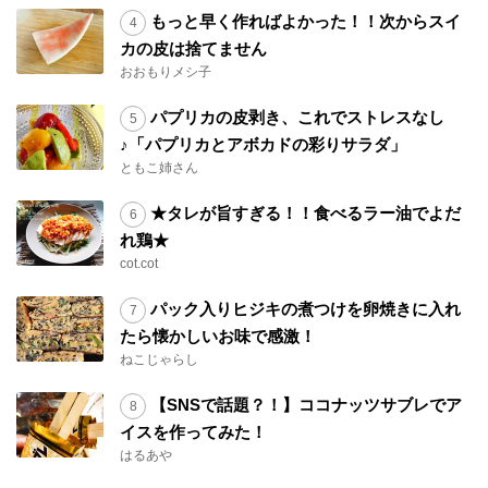
もっと早く作ればよかった！！次からスイ
カの皮は捨てません
おおもりメシ子
パプリカの皮剥き、これでストレスなし
♪「パプリカとアボカドの彩りサラダ」
ともこ姉さん
★タレが旨すぎる！！食べるラー油でよだ
れ鶏★
cot.cot
パック入りヒジキの煮つけを卵焼きに入れ
たら懐かしいお味で感激！
ねこじゃらし
【SNSで話題？！】ココナッツサブレでア
イスを作ってみた！
はるあや