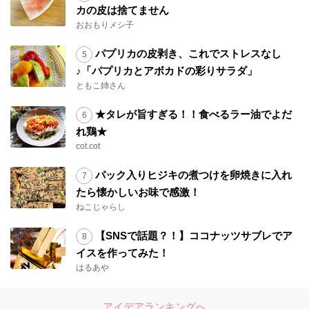
カの皮は捨てません
おおもりメシ子
パプリカの皮剥き、これでストレスなし
♪「パプリカとアボカドの彩りサラダ」
ともこ姉さん
★タレが旨すぎる！！食べるラー油でよだ
れ鶏★
cot.cot
パック入りヒジキの煮つけを卵焼きに入れ
たら懐かしいお味で感激！
ねこじゃらし
【SNSで話題？！】ココナッツサブレでア
イスを作ってみた！
はるあや
アイデアランキングへ