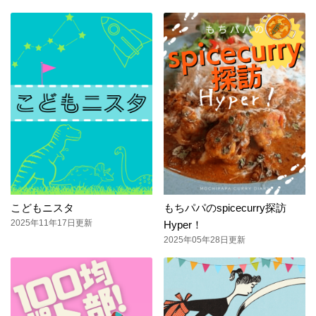
こどもニスタ
もちパパのspicecurry探訪
2025年11年17日更新
Hyper！
2025年05年28日更新