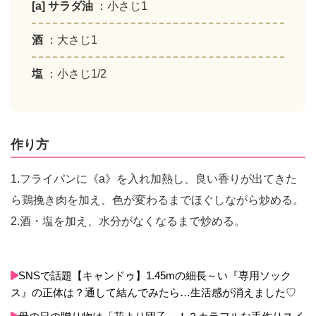
[a] サラダ油
：小さじ1
酒
：大さじ1
塩
：小さじ1/2
作り方
1.フライパンに《a》を入れ加熱し、良い香りが出てきた
ら鶏挽き肉を加え、色が変わるまでほぐしながら炒める。
2.酒・塩を加え、水分がなくなるまで炒める。
SNSで話題【キャンドゥ】1.45mの細長～い『専用ソック
ス』の正体は？通して結んでみたら…生活感が消えました♡