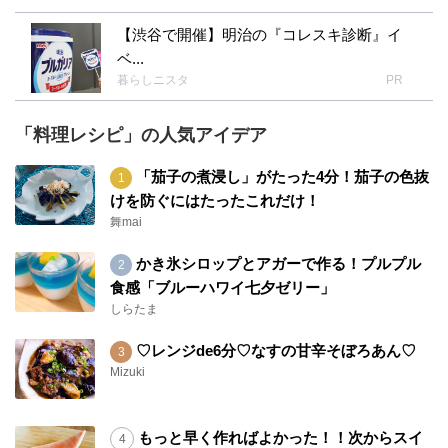
【渋谷で開催】明治の『コレスキ診断』イ
ベ...
暮らしニスタ
PR
「料理レシピ」の人気アイデア
「茄子の煮浸し」がたった4分！茄子の色抜
けを防ぐにはたったこれだけ！
舞mai
かき氷シロップとアガーで作る！プルプル
食感「ブルーハワイ七夕ゼリー」
しらたま
♡レンジde6分♡なすの甘辛そぼろあん♡
Mizuki
もっと早く作ればよかった！！次からスイ