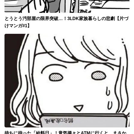
とうとう汚部屋の限界突破…！3LDK家族暮らしの悲劇【片づ
けマンガ#1】
待ちに待った「給料日」！意気揚々とATMに行くと、まさか