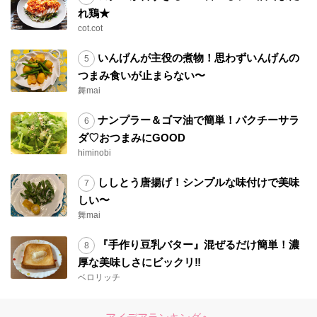
れ鶏★
cot.cot
いんげんが主役の煮物！思わずいんげんの
つまみ食いが止まらない〜
舞mai
ナンプラー＆ゴマ油で簡単！パクチーサラ
ダ♡おつまみにGOOD
himinobi
ししとう唐揚げ！シンプルな味付けで美味
しい〜
舞mai
『手作り豆乳バター』混ぜるだけ簡単！濃
厚な美味しさにビックリ‼︎
ベロリッチ