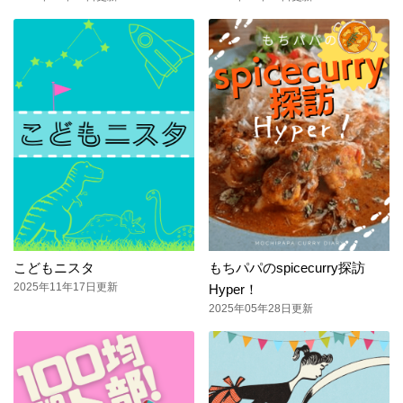
こどもニスタ
もちパパのspicecurry探訪
2025年11年17日更新
Hyper！
2025年05年28日更新