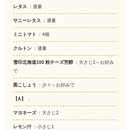
レタス
：適量
サニーレタス
：適量
ミニトマト
：4個
クルトン
：適量
雪印北海道100 粉チーズ芳醇
：大さじ1～お好み
で
黒こしょう
：少々～お好みで
【A】
：
マヨネーズ
：大さじ2
レモン汁
：小さじ1