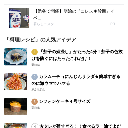
【渋谷で開催】明治の『コレスキ診断』イ
ベ...
暮らしニスタ
PR
「料理レシピ」の人気アイデア
「茄子の煮浸し」がたった4分！茄子の色抜
けを防ぐにはたったこれだけ！
舞mai
カラムーチョにんじんサラダ★簡単すぎる
のに激ウマでハマる
あげぱん
シフォンケーキ４号サイズ
舞mai
★タレが旨すぎる！！食べるラー油でよだ