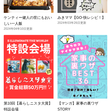
ケンティー健人の世にもおい
みきママ【GO-快レシピ！】
2024年03年26日更新
しい一人飯
2024年04年10日更新
第10回【暮らしニスタ大賞】
【マンガ】家事の裏ワザ
特設会場
STORY