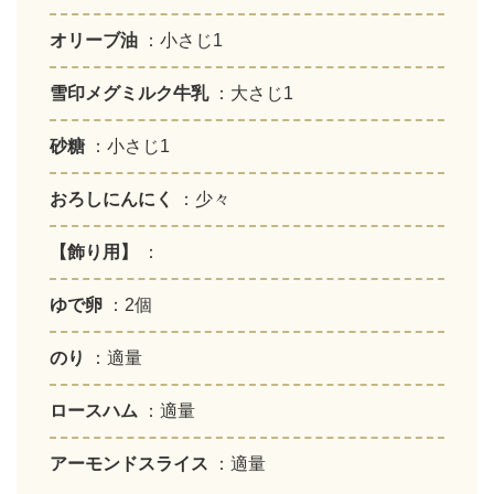
オリーブ油
：小さじ1
雪印メグミルク牛乳
：大さじ1
砂糖
：小さじ1
おろしにんにく
：少々
【飾り用】
：
ゆで卵
：2個
のり
：適量
ロースハム
：適量
アーモンドスライス
：適量