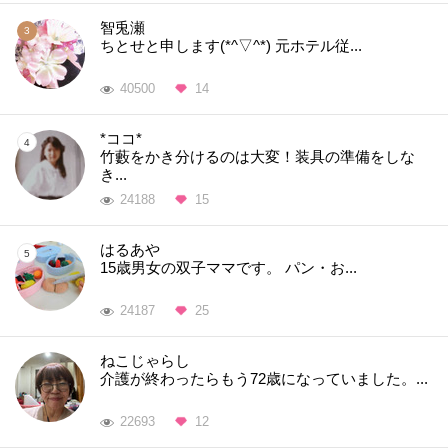
智兎瀬
ちとせと申します(*^▽^*) 元ホテル従...
40500
14
*ココ*
竹藪をかき分けるのは大変！装具の準備をしな
き...
24188
15
はるあや
15歳男女の双子ママです。 パン・お...
24187
25
ねこじゃらし
介護が終わったらもう72歳になっていました。...
22693
12