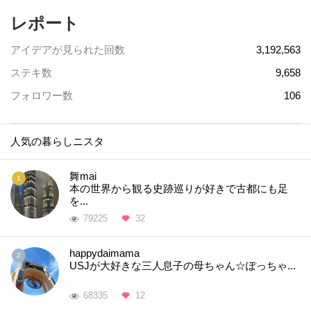
レポート
アイデアが見られた回数
3,192,563
ステキ数
9,658
フォロワー数
106
人気の暮らしニスタ
舞mai
本の世界から観る史跡巡りが好きで古都にも足
を...
79225
32
happydaimama
USJが大好きな三人息子の母ちゃん☆ぽっちゃ...
68335
12