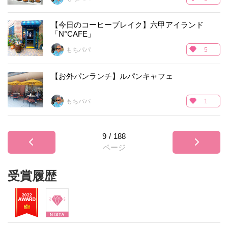
【今日のコーヒーブレイク】六甲アイランド
「N°CAFE」
もちパパ
5
【お外パンランチ】ルパンキャフェ
もちパパ
1
9
/
188
ページ
受賞履歴