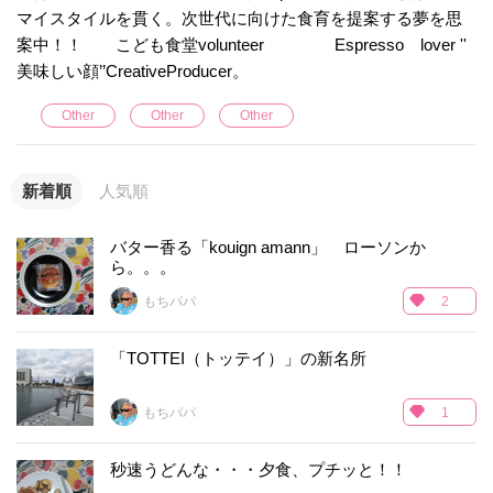
マイスタイルを貫く。次世代に向けた食育を提案する夢を思
案中！！ こども食堂volunteer Espresso lover ''
美味しい顔’’CreativeProducer。
Other
Other
Other
新着順
人気順
バター香る「kouign amann」 ローソンか
ら。。。
もちパパ
2
「TOTTEI（トッテイ）」の新名所
もちパパ
1
秒速うどんな・・・夕食、プチッと！！