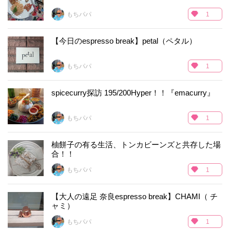
もちパパ
1
【今日のespresso break】petal（ペタル）
もちパパ
1
spicecurry探訪 195/200Hyper！！『emacurry』
もちパパ
1
柚餅子の有る生活、トンカビーンズと共存した場
合！！
もちパパ
1
【大人の遠足 奈良espresso break】CHAMI（ チ
ャミ）
もちパパ
1