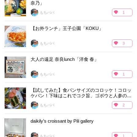
奈乃」
もちパパ
1
【お外ランチ」王子公園「KOKU」
もちパパ
3
大人の遠足 奈良lunch「洋食 春」
もちパパ
1
【試してみた】食パンサイズのコロッケ！コロッ
ケパン！下味はこれでコク旨、ゴボウと人参の野
菜コロッケ！
もちパパ
2
daikily’s croissant by Pili gallery
もちパパ
1