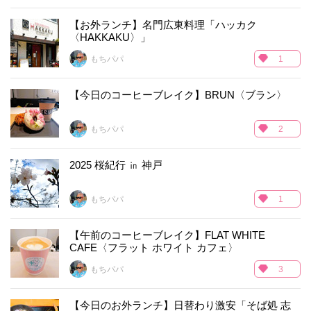
【お外ランチ】名門広東料理「ハッカク
〈HAKKAKU〉」
もちパパ
1
【今日のコーヒーブレイク】BRUN〈ブラン〉
もちパパ
2
2025 桜紀行 ㏌ 神戸
もちパパ
1
【午前のコーヒーブレイク】FLAT WHITE
CAFE〈フラット ホワイト カフェ〉
もちパパ
3
【今日のお外ランチ】日替わり激安「そば処 志