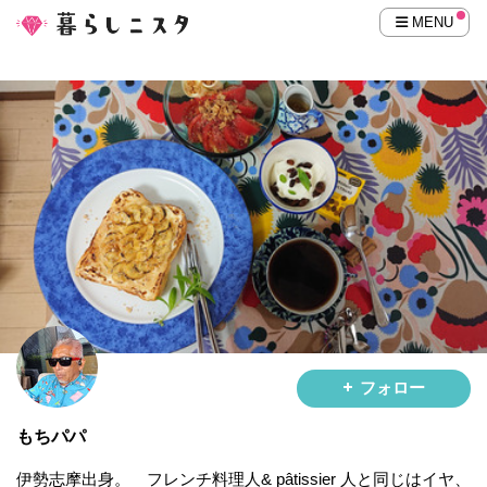
MENU
フォロー
もちパパ
伊勢志摩出身。 フレンチ料理人& pâtissier 人と同じはイヤ、