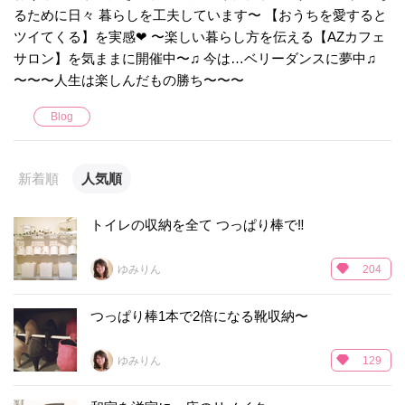
るために日々 暮らしを工夫しています〜 【おうちを愛すると
ツイてくる】を実感❤︎ 〜楽しい暮らし方を伝える【AZカフェ
サロン】を気ままに開催中〜♫ 今は…ベリーダンスに夢中♫
〜〜〜人生は楽しんだもの勝ち〜〜〜
Blog
新着順
人気順
トイレの収納を全て つっぱり棒で‼︎
ゆみりん
204
つっぱり棒1本で2倍になる靴収納〜
ゆみりん
129