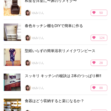
和室を洋室に〜床のリメイク〜
ゆみりん
50
春色キッチン棚をDIYで簡単に作る
ゆみりん
124
型紙いらずの簡単浴衣リメイクワンピース
ゆみりん
28
スッキリ キッチンの秘訣は 2本のつっぱり棒‼︎
ゆみりん
88
食器はどう収納すると楽になるか？