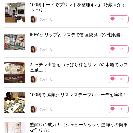
100均ボードでプリントを整理すれば冷蔵庫がす
っきり！
ゆみりん
13
IKEAクリップとマステで管理抜群（冷凍庫編）
ゆみりん
27
キッチン出窓をつっぱり棒とリンゴの木箱でカフ
ェ風に！
ゆみりん
30
100均で 素敵クリスマステーブルコーデを演出！
ゆみりん
16
壁飾りの威力！（シャビーシックな壁飾りの簡単
な作り方）