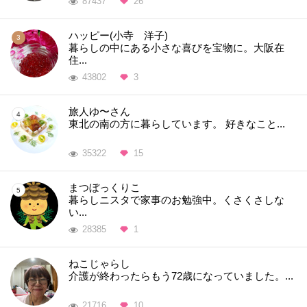
87437
26
ハッピー(小寺 洋子)
暮らしの中にある小さな喜びを宝物に。大阪在
住...
43802
3
旅人ゆ〜さん
東北の南の方に暮らしています。 好きなこと...
35322
15
まつぼっくりこ
暮らしニスタで家事のお勉強中。くさくさしな
い...
28385
1
ねこじゃらし
介護が終わったらもう72歳になっていました。...
21716
10