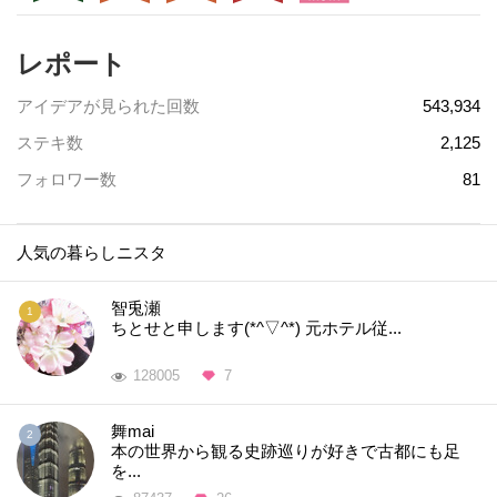
レポート
アイデアが見られた回数
543,934
ステキ数
2,125
フォロワー数
81
人気の暮らしニスタ
智兎瀬
ちとせと申します(*^▽^*) 元ホテル従...
128005
7
舞mai
本の世界から観る史跡巡りが好きで古都にも足
を...