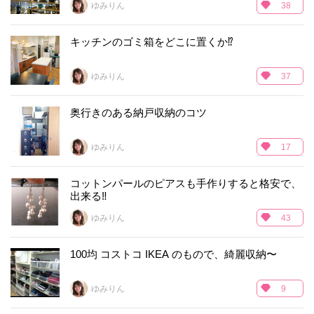
ゆみりん
38
キッチンのゴミ箱をどこに置くか⁉︎
ゆみりん
37
奥行きのある納戸収納のコツ
ゆみりん
17
コットンパールのピアスも手作りすると格安で、
出来る‼︎
ゆみりん
43
100均 コストコ IKEA のもので、綺麗収納〜
ゆみりん
9