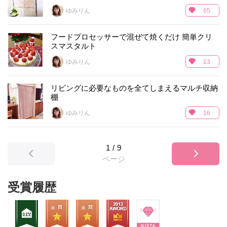
ゆみりん
65
フードプロセッサーで混ぜて焼くだけ 簡単クリ
スマスタルト
ゆみりん
13
リビングに必要なものを全てしまえるマルチ収納
棚
ゆみりん
16
1
/
9
ページ
受賞履歴