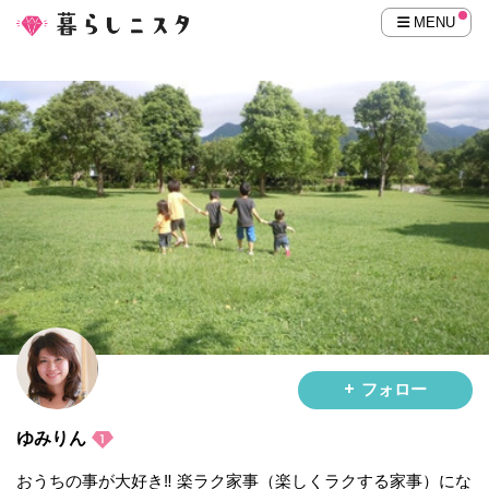
MENU
フォロー
ゆみりん
おうちの事が大好き‼︎ 楽ラク家事（楽しくラクする家事）にな