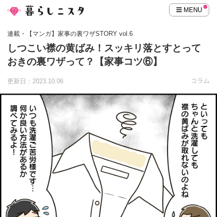
MENU
連載・【マンガ】家事の裏ワザSTORY vol.6
しつこい襟の黄ばみ！スッキリ落とすとって
おきの裏ワザって？【家事コツ⑥】
コラム
更新日：2023.10.06