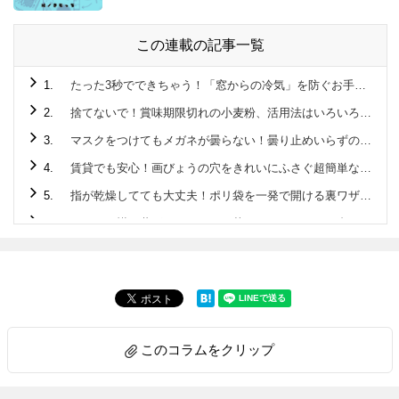
この連載の記事一覧
1.
たった3秒でできちゃう！「窓からの冷気」を防ぐお手軽防寒対策って？【家事コツ①】
2.
捨てないで！賞味期限切れの小麦粉、活用法はいろいろ♪【家事コツ②】
3.
マスクをつけてもメガネが曇らない！曇り止めいらずの超お手軽な方法って？【家事コツ③】
4.
賃貸でも安心！画びょうの穴をきれいにふさぐ超簡単な裏ワザ【家事コツ④】
5.
指が乾燥してても大丈夫！ポリ袋を一発で開ける裏ワザ♪もうスーパーでイライラしない！【家事コツ⑤】
6.
しつこい襟の黄ばみ！スッキリ落とすとっておきの裏ワザって？【家事コツ⑥】
7.
一発撃退！カラス対策に効果てきめんの方法とは？【家事コツ⑦】
8.
干す前のひと手間で！タオルをふわふわにする方法とは？【家事コツ⑧】
9.
電子レンジより早い♪「冷凍肉をおいしく解凍」する裏ワザ【家事コツ⑨】
10.
ニベアの青缶が万能！あきらめかけてたアノ汚れもすっきり♪【家事コツ⑩】
このコラムをクリップ
11.
タオルとお湯だけで!?排水管の詰まりをすっきり解消する方法【家事コツ⑪】
12.
魚焼きグリルで「ゆで卵」が作れちゃう！驚きの裏ワザとは？【家事コツ⑫】