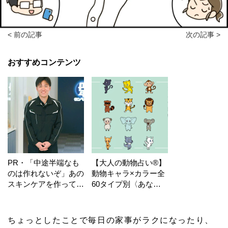
< 前の記事
次の記事 >
おすすめコンテンツ
PR・「中途半端なも
【大人の動物占い®】
のは作れないぞ」あの
動物キャラ×カラー全
スキンケアを作ってい
60タイプ別〈あなた
る工場の舞台裏！
の運勢〉は？
ちょっとしたことで毎日の家事がラクになったり、