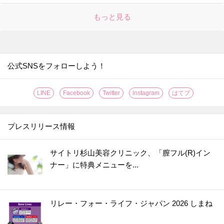
27.
1回だけで捨てちゃダメーー！フロア用お掃除シートを4回使い倒す裏ワザ発見！【家事コツ㉗】
もっと見る
28.
考えた人、天才！ひっくり返し不要！ダンボールを置いたままラクに縛れる裏ワザ♪【家事コツ㉘】
29.
衣類は「表のまま」「裏返して」どっちで洗うのが正解？【家事コツ㉙】
30.
ラップがきれても大丈夫♪どれかはある！身近にある代用品で上手に節約！【家事コツ㉚】
31.
ベランダの掃き出し窓の溝、一発でキレイにするには！？【家事コツ㉛】
公式SNSをフォローしよう！
32.
【マックの紙袋】捨てないで！ちょっと厄介なモノの処理に便利すぎ！なことが判明【家事コツ㉜】
LINE
Facebook
Twitter
instagram
はてブ
33.
ヨーグルトの空きパックで「課金するにはちょっと…」な贅沢品をジャンジャン大量生産できますよ！【家事コツ㉝】
34.
【R-1の空き容器】再利用アイデア！この大きさとカタチが絶妙なんです。便利すぎて捨てられない…！！【家事コツ㉞】
プレスリリース情報
35.
捨てたら損！〈みかんの皮〉はめっちゃ便利に使えるんです！【家事の裏ワザ】
36.
ヘロヘロになった〈ジッパー付き保存袋〉の意外すぎる使い道！捨てる前にコレやって♡
サイトリ杉山美容クリニック、「膣フル(R)イン
37.
宅配の『宛名』を消す方法！魔法のようにスッと消える！？秒速裏ワザのやり方とは
ナー」に特典メニューを...
38.
『小さな保冷剤』そのまま冷凍庫に入れるの待って！散らかるのはもう卒業→今すぐできる巨大化術！？
39.
使わなくなった『バスタオル』が冬に万能アイテム化！？眠ってた1枚が大活躍する裏ワザ3連発♪
リレー・フォー・ライフ・ジャパン 2026 しまね
40.
ピーマンの肉詰めは"縦半分"に切らないで！剥がれ防止の裏ワザで成功率アップ♡
41.
『豆腐のミニパック』が時短グッズに大変身！奇跡のシンデレラフィットが便利すぎました♪