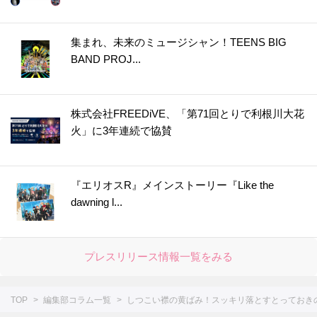
42.
100均『油はねガード』の驚きの使い道！まさかのお風呂に持ち込んだら→快適空間に大変身♡
43.
もう裏返さない！感動の〈ズボン裾上げ術〉。話題の裏ワザであっという間に完成！
集まれ、未来のミュージシャン！TEENS BIG
BAND PROJ...
44.
『ヨーグルトのフタ』に切れ目を入れるだけ！料理中の“地味なイライラ”を解消するスグレモノに変身
45.
『中が青い大根』捨てちゃダメー！おいしく食べる方法あります♡
46.
トイレのドアが突然開かない！閉じ込められた時の脱出術。もしものために〈ペーパー芯〉を備えて！
株式会社FREEDiVE、「第71回とりで利根川大花
47.
今すぐできる『冷蔵庫×突っ張り棒』がとっても快適でした！めっちゃ便利な活用術をピックアップ♪
火」に3年連続で協賛
48.
『読み終わった新聞』が大変身！丈夫で使いやすい〈万能袋の作り方〉を知ったらもう手放せない♪
49.
「カレーがシャバシャバに…」絶望→大逆転！ルーは足しません〈理想のとろみ〉に戻す救世主とは♪
『エリオスR』メインストーリー『Like the
50.
『着なくなった洋服』の素敵すぎる使い道♡その発想はなかった！売るのちょっと待って
dawning l...
51.
エアコンの「酸っぱいニオイ」が？！→ボタンをピッと押すだけで応急処置できた！【夏必見の裏ワザ】
52.
『ぶどう』そのまま保存するの待って！ちょっとしたコツで長持ちするんです♪最後までおいしく食べる方法とは
プレスリリース情報一覧をみる
TOP
編集部コラム一覧
しつこい襟の黄ばみ！スッキリ落とすとっておき