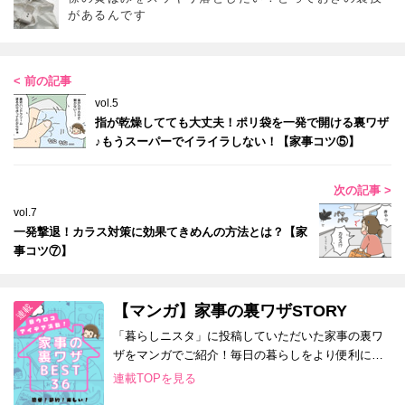
があるんです
< 前の記事
vol.5
指が乾燥してても大丈夫！ポリ袋を一発で開ける裏ワザ
♪もうスーパーでイライラしない！【家事コツ⑤】
次の記事 >
vol.7
一発撃退！カラス対策に効果てきめんの方法とは？【家
事コツ⑦】
【マンガ】家事の裏ワザSTORY
「暮らしニスタ」に投稿していただいた家事の裏ワ
ザをマンガでご紹介！毎日の暮らしをより便利に、
快適にするアイデア満載です！
連載TOPを見る