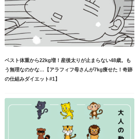
ベスト体重から22kg増！産後太りが止まらない48歳。も
う無理なのかな…【アラフィフ母さんが7kg痩せた！奇跡
の仕組みダイエット#1】