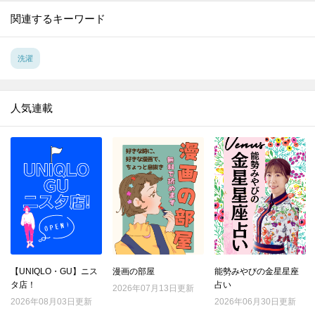
13.
ティッシュを洗濯機で洗っちゃった！そんな時どうする？【家事コツ⑬】
関連するキーワード
14.
タッパーの臭いを一発消臭！目からウロコの方法とは？【家事コツ⑭】
15.
TVで話題！「梨の切り方」がスゴかった‼楽しくておいしくて食べやすい♪【家事コツ⑮】
洗濯
16.
まるで新米⁉古いお米を見違えるほどおいしく炊く裏ワザとは？【家事コツ⑯】
17.
驚きの裏ワザ７連発！「アルミホイル」の意外な活用法とは？【家事コツ⑰】
人気連載
18.
食器洗い、ストレスじゃない？ちょっとだけラクになる洗い方のコツ【家事コツ⑱】
19.
トイレの便座裏のココ！気になる黄ばみをすっきりキレイに♪【家事コツ⑲】
20.
洗濯槽の汚れがごっそり取れます♪クリーナーを入れる前にぜひやってみて！【家事コツ⑳】
21.
リップクリームにまさかの使い道が！唇に塗るだけじゃない便利な活用術【家事コツ㉑】
22.
これは驚き！ベビーオイルにこんな使い方があるなんて‼【家事コツ㉒】
23.
もうイライラしない！瓶のラベルを「一発」で剥がすには？【家事コツ㉓】
24.
レシートがこんなに役立つとは！捨てる前にもうひと働きさせる方法【家事コツ㉔】
【UNIQLO・GU】ニス
漫画の部屋
能勢みやびの金星星座
25.
バナナがこんなに長持ち♪皮が黒くならずに保存する方法とは？【家事コツ㉕】
タ店！
占い
2026年07月13日更新
26.
「豆腐の空きパック」捨てるの待ったーーー！！家中で大活躍しちゃうんです♪【家事コツ㉖】
2026年08月03日更新
2026年06月30日更新