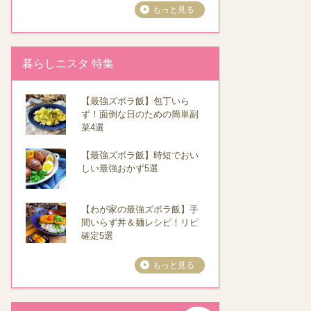
もっと見る
暮らしニスタ 特集
【最強ズボラ飯】包丁いら
ず！面倒な日のための簡単副
菜4選
【最強ズボラ飯】時短でおい
しい最強おかず5選
【わが家の最強ズボラ飯】手
間いらず丼＆麺レシピ！リピ
確定5選
もっと見る