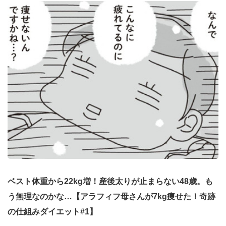
ベスト体重から22kg増！産後太りが止まらない48歳。も
う無理なのかな…【アラフィフ母さんが7kg痩せた！奇跡
の仕組みダイエット#1】