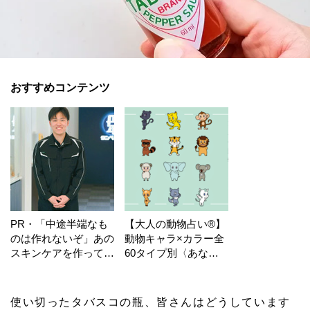
おすすめコンテンツ
PR・「中途半端なも
【大人の動物占い®】
のは作れないぞ」あの
動物キャラ×カラー全
スキンケアを作ってい
60タイプ別〈あなた
る工場の舞台裏！
の運勢〉は？
使い切ったタバスコの瓶、皆さんはどうしています