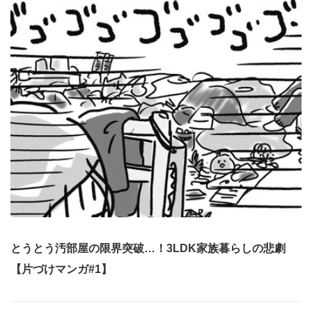
とうとう汚部屋の限界突破…！3LDK家族暮らしの悲劇
【片づけマンガ#1】