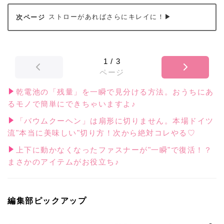
ストローがあればさらにキレイに！▶
1
/
3
ページ
乾電池の「残量」を一瞬で見分ける方法。おうちにあ
るモノで簡単にできちゃいますよ♪
「バウムクーヘン」は扇形に切りません。本場ドイツ
流"本当に美味しい"切り方！次から絶対コレやる♡
上下に動かなくなったファスナーが"一瞬"で復活！？
まさかのアイテムがお役立ち♪
編集部ピックアップ