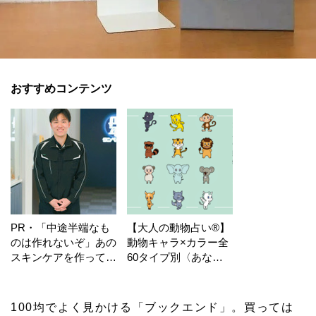
おすすめコンテンツ
PR・「中途半端なも
【大人の動物占い®】
のは作れないぞ」あの
動物キャラ×カラー全
スキンケアを作ってい
60タイプ別〈あなた
る工場の舞台裏！
の運勢〉は？
100均でよく見かける「ブックエンド」。買っては