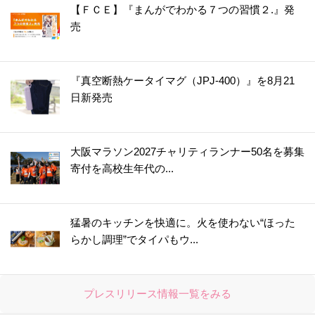
【ＦＣＥ】『まんがでわかる７つの習慣２.』発
売
『真空断熱ケータイマグ（JPJ-400）』を8月21
日新発売
大阪マラソン2027チャリティランナー50名を募集
寄付を高校生年代の...
猛暑のキッチンを快適に。火を使わない“ほった
らかし調理”でタイパもウ...
プレスリリース情報一覧をみる