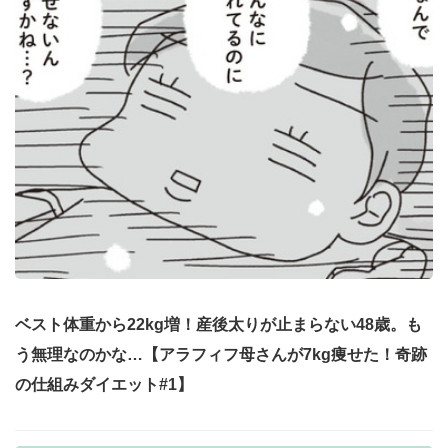
ベスト体重から22kg増！産後太りが止まらない48歳。も
う無理なのかな…【アラフィフ母さんが7kg痩せた！奇跡
の仕組みダイエット#1】