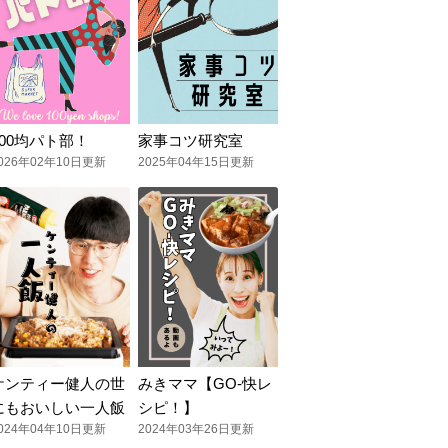
100均パト部！
家事コツ研究室
026年02年10日更新
2025年04年15日更新
ケンティー健人の世
みきママ【GO-快レ
にもおいしい一人飯
シピ！】
024年04年10日更新
2024年03年26日更新