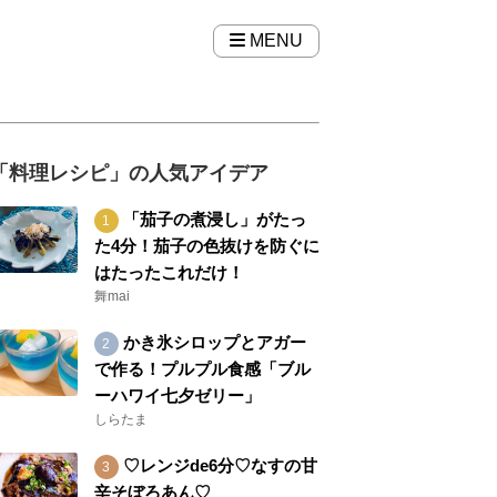
MENU
「料理レシピ」の人気アイデア
「茄子の煮浸し」がたっ
た4分！茄子の色抜けを防ぐに
はたったこれだけ！
舞mai
かき氷シロップとアガー
で作る！プルプル食感「ブル
ーハワイ七夕ゼリー」
しらたま
♡レンジde6分♡なすの甘
辛そぼろあん♡