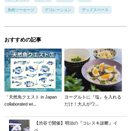
ったりですね。 こんなにうまくできるか分かりま
せんが試してみます！
魚肉ソーセージ
デコレーション
デッドスペース
MAA
2015年03月12日 20:11:50
おすすめの記事
ありがとうございます♪ おにぎらずって簡単だ
し美味しいけれど そのままでは何だか物足りな
くて...笑 1からキャラ弁作るよりも簡単だし ワ
ンハンドなのは出先でも お子さまでも食べやす
いと思うので 是非試してみて下さい(＊´ㅂ`＊)♥
「天然魚クエスト in Japan
ヨーグルトに『塩』を入れる
collaborated wi...
だけ！大人がワ...
【渋谷で開催】明治の『コレスキ診断』イ
ベ...