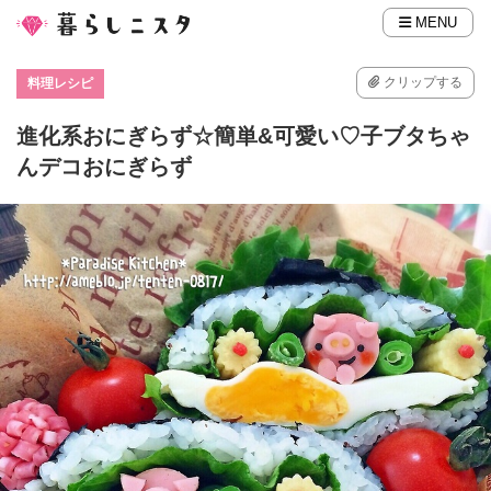
MENU
クリップする
料理レシピ
進化系おにぎらず☆簡単&可愛い♡子ブタちゃ
んデコおにぎらず