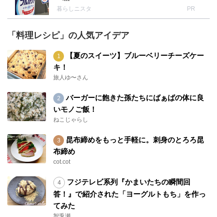
暮らしニスタ
PR
「料理レシピ」の人気アイデア
【夏のスイーツ】ブルーベリーチーズケー
キ！
旅人ゆ〜さん
バーガーに飽きた孫たちにばぁばの体に良
いモノご飯！
ねこじゃらし
昆布締めをもっと手軽に。刺身のとろろ昆
布締め
cot.cot
フジテレビ系列『かまいたちの瞬間回
答！』で紹介された「ヨーグルトもち」を作っ
てみた
智兎瀬