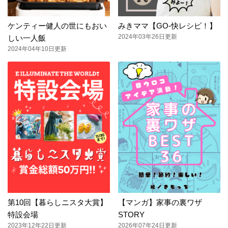
ケンティー健人の世にもおい
みきママ【GO-快レシピ！】
2024年03年26日更新
しい一人飯
2024年04年10日更新
第10回【暮らしニスタ大賞】
【マンガ】家事の裏ワザ
特設会場
STORY
2023年12年22日更新
2026年07年24日更新