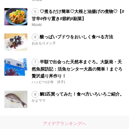
♡煮るだけ簡単♡大根と油揚げの煮物♡【#
甘辛#作り置き#節約#副菜】
Mizuki
酸っぱいブドウをおいしく食べる方法
おおもりメシ子
半額で出会った天然本まぐろ。大阪発・天
然魚探訪記：活魚センター大昌の簡単！まぐろ
贅沢盛り丼作り！
ハッピー(小寺 洋子)
鯛1匹買ってみた！食べ方いろいろご紹介。
かよママ
アイデアランキングへ