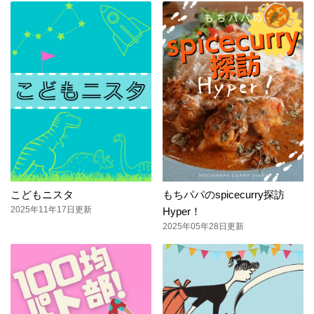
こどもニスタ
もちパパのspicecurry探訪
2025年11年17日更新
Hyper！
2025年05年28日更新