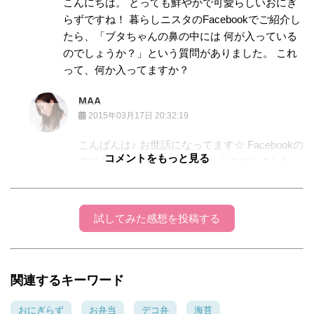
こんにちは。 とっても鮮やかで可愛らしいおにぎ
らずですね！ 暮らしニスタのFacebookでご紹介し
たら、「ブタちゃんの鼻の中には 何が入っている
のでしょうか？」という質問がありました。 これ
って、何か入ってますか？
MAA
2015年03月17日 20:32:19
こんばんは♪ お世話になってます☆ Facebookの
コメントをもっと見る
方にも紹介して頂き ありがとうございました
(^_^) ブタちゃんのお鼻の件ですが かなりパー
ツが小さいので穴を開ける代わりに あえてパス
タを見える様に刺して固定してます☆
試してみた感想を投稿する
yuki_mi
2015年3月10日 18:06
関連するキーワード
かわいいですね！！ もうおにぎらずもデコる時代
なんですね・・・ ピクニックに持って行くのにぴ
おにぎらず
お弁当
デコ弁
海苔