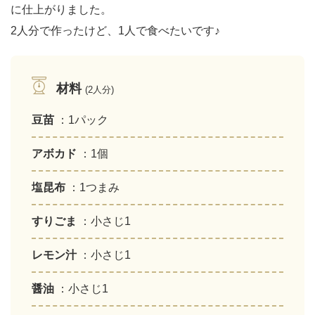
に仕上がりました。
2人分で作ったけど、1人で食べたいです♪
材料
(2人分)
豆苗
：1パック
アボカド
：1個
塩昆布
：1つまみ
すりごま
：小さじ1
レモン汁
：小さじ1
醤油
：小さじ1