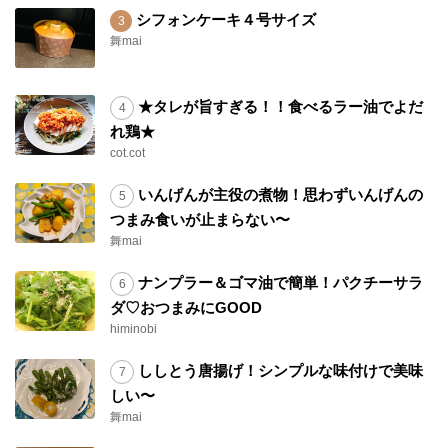
シフォンケーキ４号サイズ
舞mai
★タレが旨すぎる！！食べるラー油でよだ
れ鶏★
cot.cot
いんげんが主役の煮物！思わずいんげんの
つまみ食いが止まらない〜
舞mai
ナンプラー＆ゴマ油で簡単！パクチーサラ
ダ♡おつまみにGOOD
himinobi
ししとう唐揚げ！シンプルな味付けで美味
しい〜
舞mai