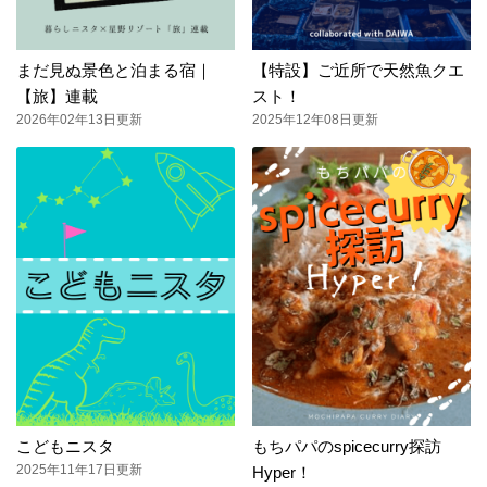
まだ見ぬ景色と泊まる宿｜
【特設】ご近所で天然魚クエ
【旅】連載
スト！
2026年02年13日更新
2025年12年08日更新
こどもニスタ
もちパパのspicecurry探訪
2025年11年17日更新
Hyper！