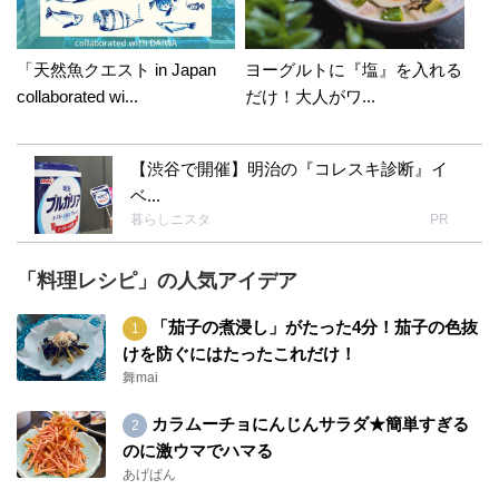
「天然魚クエスト in Japan
ヨーグルトに『塩』を入れる
collaborated wi...
だけ！大人がワ...
【渋谷で開催】明治の『コレスキ診断』イ
ベ...
暮らしニスタ
PR
「料理レシピ」の人気アイデア
「茄子の煮浸し」がたった4分！茄子の色抜
けを防ぐにはたったこれだけ！
舞mai
カラムーチョにんじんサラダ★簡単すぎる
のに激ウマでハマる
あげぱん