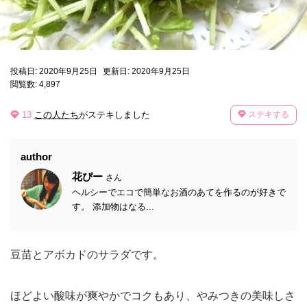
投稿日: 2020年9月25日
更新日: 2020年9月25日
閲覧数: 4,897
13
この人たち
がステキしました
ステキする
author
花ぴー
さん
ヘルシーでエコで簡単なお酒のあてを作るのが好きで
す。 添加物はなる...
豆苗とアボカドのサラダです。
ほどよい酸味が爽やかでコクもあり、やみつきの美味しさ