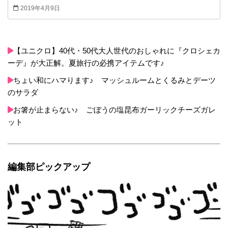
包んで保存するなどしていました。 しかし、この
2019年4月9日
方法ですと、ラップもしないのに、ほとんど変色
しません。 不思議です～*^^* 12時間後、20時間
後、28時間後と写真を撮って記録を残したので見
てくださいね。
【ユニクロ】40代・50代大人世代のおしゃれに『クロシェカ
ーデ』が大正解。夏旅行の必携アイテムです♪
ちょい和にハマります♪ マッシュルームとくるみとデーツ
のサラダ
お箸が止まらない♪ ごぼうの塩昆布ガーリックチーズガレ
ット
編集部ピックアップ