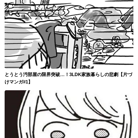
とうとう汚部屋の限界突破…！3LDK家族暮らしの悲劇【片づ
けマンガ#1】