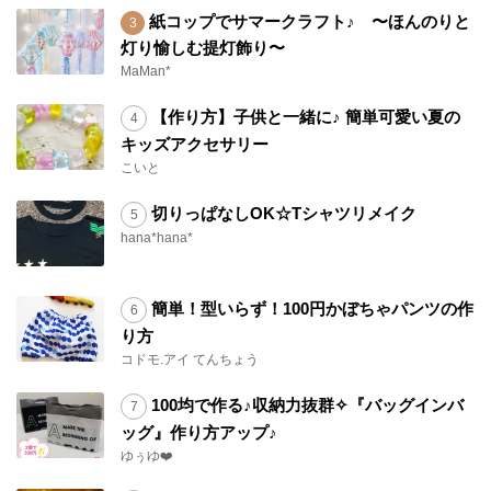
紙コップでサマークラフト♪ 〜ほんのりと
灯り愉しむ提灯飾り〜
MaMan*
【作り方】子供と一緒に♪ 簡単可愛い夏の
キッズアクセサリー
こいと
切りっぱなしOK☆Tシャツリメイク
hana*hana*
簡単！型いらず！100円かぼちゃパンツの作
り方
コドモ.アイ てんちょう
100均で作る♪収納力抜群✧『バッグインバ
ッグ』作り方アップ♪
ゆぅゆ❤️