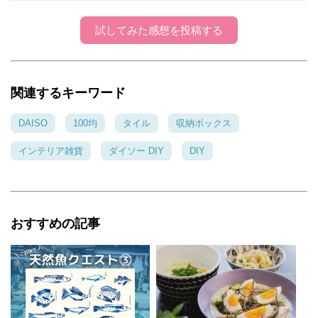
果、泡クレンジングの方が広範囲に付くので経
済的なんですよー ケースも頑張りましたー♪販
試してみた感想を投稿する
売しちゃおっかなー😆 私もベロリッチさんのギ
ュギュッとグラスで浅漬けやってますよ❣️ あれ
はすぐに出来て簡単ですごいアイデアです💡た
関連するキーワード
くさん種類が出来て助かってます❗️
DAISO
100均
タイル
収納ボックス
インテリア雑貨
ダイソー DIY
DIY
おすすめの記事