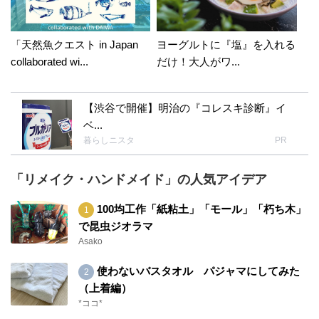
「天然魚クエスト in Japan
ヨーグルトに『塩』を入れる
collaborated wi...
だけ！大人がワ...
【渋谷で開催】明治の『コレスキ診断』イ
ベ...
暮らしニスタ
PR
「リメイク・ハンドメイド」の人気アイデア
100均工作「紙粘土」「モール」「朽ち木」
で昆虫ジオラマ
Asako
使わないバスタオル パジャマにしてみた
（上着編）
*ココ*