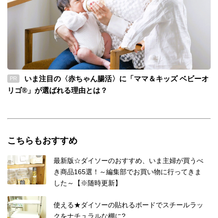
いま注目の〈赤ちゃん腸活〉に「ママ＆キッズ ベビーオ
PR
リゴ®」が選ばれる理由とは？
こちらもおすすめ
最新版☆ダイソーのおすすめ、いま主婦が買うべ
き商品165選！～編集部でお買い物に行ってきま
した～【※随時更新】
使える★ダイソーの貼れるボードでスチールラッ
クをナチュラルな棚に?