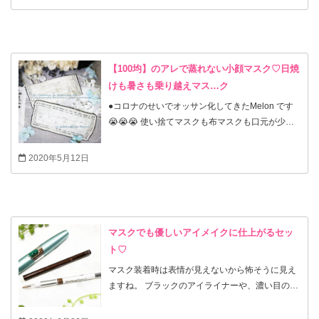
とても気になるんです。 （色もグレー、白、黒の
無地が多く個性がないのでみんな同じに見えま
す。） ・ニュースでも人との距離が2m以上離れ
た屋外では積極的にマスクを外すようにとの事で
すが、やはり外していると人の目が気になります
【100均】のアレで蒸れない小顔マスク♡日焼
ね！ ・そこで、３密の時はしっかりカバーで屋外
けも暑さも乗り越えマス…ク
では熱中症対策最優先の夏用マスクを作りまし
●コロナのせいでオッサン化してきたMelon です
た。 🟢口元がサラサラで臭くならない1年通して
😭😭😭 使い捨てマスクも布マスクも口元が少し
使える快適マスクです❗️ ●上下、中心と3本のワイ
湿ってきて蒸れて暑いですね(^^; 今となっては夏
ヤーを入れてプリーツではなくギャザーにして立
マスクもたくさん販売されていますが 100均の接
2020年5月12日
体マスクに！ ●裏生地はエアリズムですが 生地
触冷感の生地を内側にしてちょっとでも小顔に見
が薄くて頼りないのでギャザーにして厚みとハリ
える涼しいマスクを作りました！ （エアリズムや
を持たせました。 ●3本ワイヤーにより口元に空間
Nクールの方が良いと思いますが、あえてお手軽
ができ、ワイヤーの形を自由に変えて下から空気
な100均を使いました。お好みでどうぞ♪）
を逃がせるのでエアリズムが乾いている状態が続
・・・・こだわりポイントは・・・・ ●涼しくて
マスクでも優しいアイメイクに仕上がるセッ
きます。 ●四角にカットするだけなので 型紙も
蒸れなくて速乾素材の裏生地 ●日焼け対策で耳近
ト♡
アイロンも無し！ ●なんと耳のゴムはエアリズム
くまで覆うように大きめにしたい （マスクの形
マスク装着時は表情が見えないから怖そうに見え
の肩や脇の縁の縫い目の部分を再利用❣️ 意外と
に日焼けしたくない❗️） ●シワになりにくい素材の
ますね。 ブラックのアイライナーや、濃い目の男
伸びる！
ハンカチを使ってお手入れ簡単にしたい ●下がっ
前眉なんか余計にキツく見えます。 ●眉を印象的
てこない ●できれば小顔に見せたい………… ●内
なのに 優しい太目に仕上げたかったら このナ