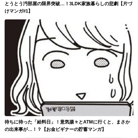
とうとう汚部屋の限界突破…！3LDK家族暮らしの悲劇【片づ
けマンガ#1】
待ちに待った「給料日」！意気揚々とATMに行くと、まさか
の出来事が…！？【お金ビギナーの貯蓄マンガ】