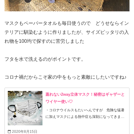
マスクもペーパータオルも毎日使うので どうせならイン
テリアに馴染むように作りましたが、サイズピッタリの入
れ物を100均で探すのに苦労しました
フタを水で洗えるのがポイントです。
コロナ禍だからこそ家の中をもっと素敵にしたいですね♪
蒸れない2way立体マスク！秘密はギャザーと
ワイヤー使い♡
・コロナウイルスもたいへんですが 危険な猛暑
に加えマスクによる熱中症も深刻になってきまし
た。 ・市販のウレタン系の涼しいマスクが人気で
すが 会話すると口元が濡れてペコペコするのが
2020年8月15日