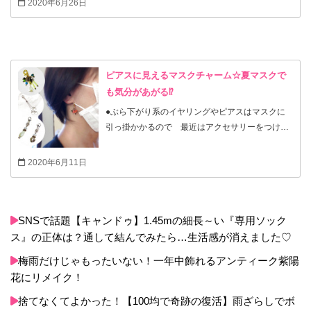
2020年6月26日
側にポケットを付けて使い捨てマスクを差し込み
チュラルカラーのアイブローペンシル使ってみて
たい こんな感じでたくさん盛り込みましたが ほ
ください！ ペンシルとチップが一体型になってい
ぼ希望どおりのわがままマスクが完成♡ .
るので便利だしポーチもかさばらないです。 不器
用さんでもきれいにかけます。もちろん芯も と
がなくてOK。 クチコミもとっても良くて、プチ
ピアスに見えるマスクチャーム☆夏マスクで
プラなのに優秀商品です♡ デパコス渡り歩いても
も気分があがる⁉
結局またこれに戻っちゃうほど使いやすいです
●ぶら下がり系のイヤリングやピアスはマスクに
引っ掛かかるので 最近はアクセサリーをつける
のをやめていました。 そこでマスクチャームとい
うものを知り、さっそく不要になった古いアクセ
2020年6月11日
サリーを引っ張り出して超簡単にリメイクしてみ
ました💕 ●一見普通のピアスに見えますし なによ
りマスクを付けたり外したりしても位置がずれる
こともなく引っかかることもなく快適ですよ！ も
SNSで話題【キャンドゥ】1.45mの細長～い『専用ソック
う数週間ほど実際につけて仕事してましたが 揺
ス』の正体は？通して結んでみたら…生活感が消えました♡
れるのがかわいいと大好評です♡ ・
梅雨だけじゃもったいない！一年中飾れるアンティーク紫陽
花にリメイク！
捨てなくてよかった！【100均で奇跡の復活】雨ざらしでボ