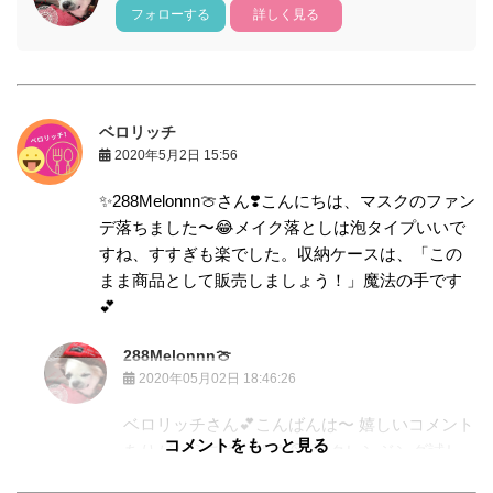
フォローする
詳しく見る
ベロリッチ
2020年5月2日 15:56
✨288Melonnn🍈さん❣️こんにちは、マスクのファン
デ落ちました〜😂メイク落としは泡タイプいいで
すね、すすぎも楽でした。収納ケースは、「この
まま商品として販売しましょう！」魔法の手です
💕
288Melonnn🍈
2020年05月02日 18:46:26
ベロリッチさん💕こんばんは〜 嬉しいコメント
コメントをもっと見る
ありがとうございます😭 泡クレンジング試し
てくださったのですか？😆私も色々試した結