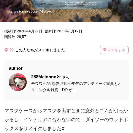
投稿日: 2020年4月29日
更新日: 2022年1月17日
閲覧数: 28,571
92
この人たち
がステキしました
ステキする
author
288Melonnn🍈
さん
チワワ♂2匹溺愛♡1920年代のアンティーク家具とオ
リエンタル雑貨、DIYが...
マスクケースからマスクを出すときに意外とゴムが引っか
かるし インテリアに合わないので ダイソーのウッドボ
ックスをリメイクしました❣️