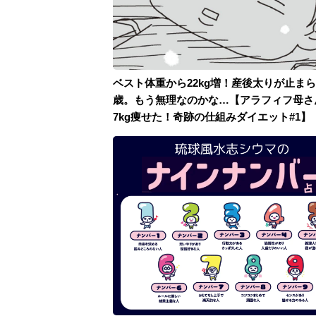
ベスト体重から22kg増！産後太りが止まら
歳。もう無理なのかな…【アラフィフ母さ
7kg痩せた！奇跡の仕組みダイエット#1】