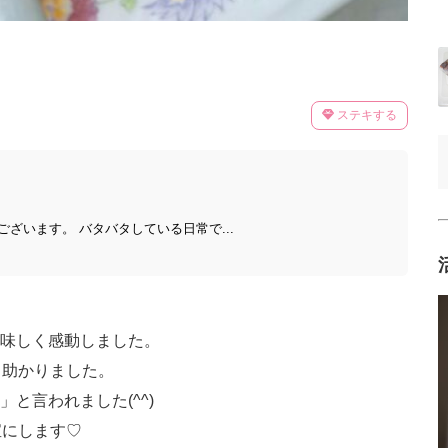
ステキする
ざいます。 バタバタしている日常で...
味しく感動しました。
く助かりました。
と言われました(^^)
宝にします♡