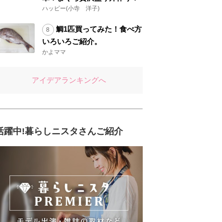
ハッピー(小寺 洋子)
鯛1匹買ってみた！食べ方
いろいろご紹介。
かよママ
アイデアランキングへ
活躍中!暮らしニスタさんご紹介