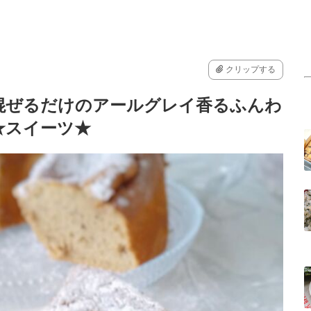
クリップする
混ぜるだけのアールグレイ香るふんわ
★スイーツ★