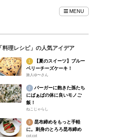
MENU
「料理レシピ」の人気アイデア
【夏のスイーツ】ブルー
ベリーチーズケーキ！
旅人ゆ〜さん
バーガーに飽きた孫たち
にばぁばの体に良いモノご
飯！
ねこじゃらし
昆布締めをもっと手軽
に。刺身のとろろ昆布締め
cot.cot