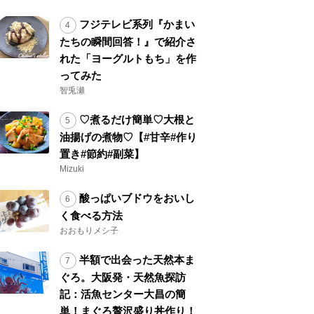
フジテレビ系列『かまい
たちの瞬間回答！』で紹介さ
れた「ヨーグルトもち」を作
ってみた
智兎瀬
♡煮るだけ簡単♡大根と
油揚げの煮物♡【#甘辛#作り
置き#節約#副菜】
Mizuki
酸っぱいブドウをおいし
く食べる方法
おおもりメシ子
半額で出会った天然本ま
ぐろ。大阪発・天然魚探訪
記：活魚センター大昌の簡
単！まぐろ贅沢盛り丼作り！