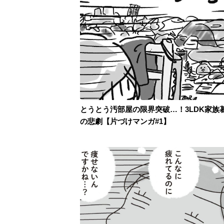
とうとう汚部屋の限界突破…！3LDK家族
の悲劇【片づけマンガ#1】