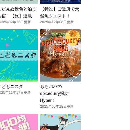
まだ見ぬ景色と泊ま
【特設】ご近所で天
る宿｜【旅】連載
然魚クエスト！
026年02年13日更新
2025年12年08日更新
こどもニスタ
もちパパの
025年11年17日更新
spicecurry探訪
Hyper！
2025年05年28日更新