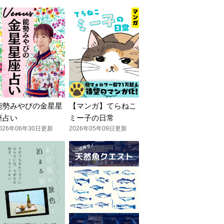
能勢みやびの金星星
【マンガ】てらねこ
座占い
ミー子の日常
026年06年30日更新
2026年05年09日更新