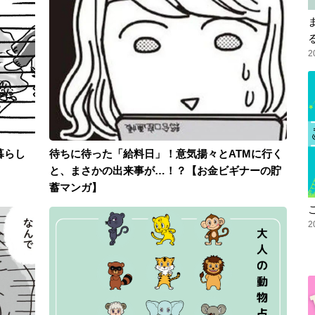
2
暮らし
待ちに待った「給料日」！意気揚々とATMに行く
と、まさかの出来事が…！？【お金ビギナーの貯
蓄マンガ】
2