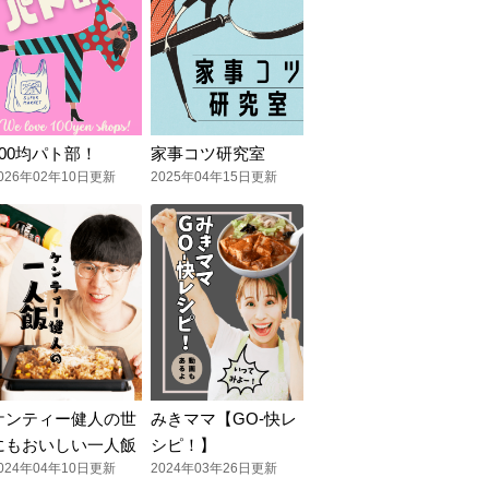
100均パト部！
家事コツ研究室
026年02年10日更新
2025年04年15日更新
ケンティー健人の世
みきママ【GO-快レ
にもおいしい一人飯
シピ！】
024年04年10日更新
2024年03年26日更新