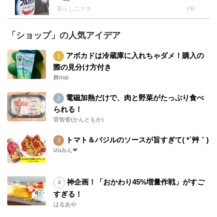
暮らしニスタ
PR
「ショップ」の人気アイデア
アボカドは冷蔵庫に入れちゃダメ！購入の
際の見分け方付き
舞mai
電磁加熱だけで、肉と野菜がたっぷり食べ
られる！
菅智香(かんともか)
トマト＆バジルのソースが旨すぎて( *´艸｀)
izuみん❤
神企画！「おかわり45%増量作戦」がすご
すぎる！
はるあや