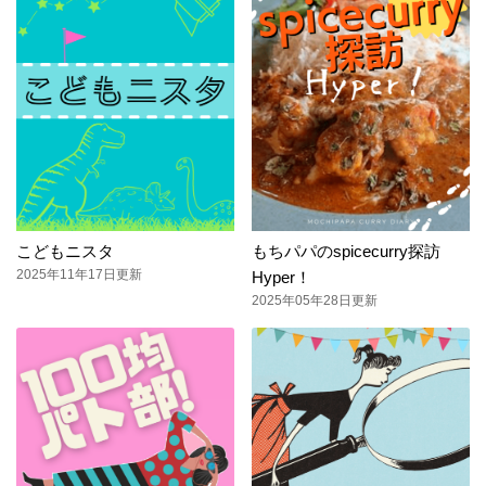
こどもニスタ
もちパパのspicecurry探訪
2025年11年17日更新
Hyper！
2025年05年28日更新