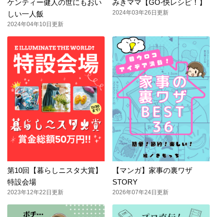
ケンティー健人の世にもおい
みきママ【GO-快レシピ！】
2024年03年26日更新
しい一人飯
2024年04年10日更新
第10回【暮らしニスタ大賞】
【マンガ】家事の裏ワザ
特設会場
STORY
2023年12年22日更新
2026年07年24日更新