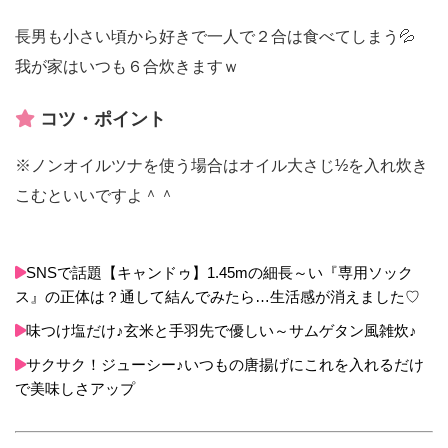
長男も小さい頃から好きで一人で２合は食べてしまう💦
我が家はいつも６合炊きますｗ
コツ・ポイント
※ノンオイルツナを使う場合はオイル大さじ½を入れ炊き
こむといいですよ＾＾
SNSで話題【キャンドゥ】1.45mの細長～い『専用ソック
ス』の正体は？通して結んでみたら…生活感が消えました♡
味つけ塩だけ♪玄米と手羽先で優しい～サムゲタン風雑炊♪
サクサク！ジューシー♪いつもの唐揚げにこれを入れるだけ
で美味しさアップ