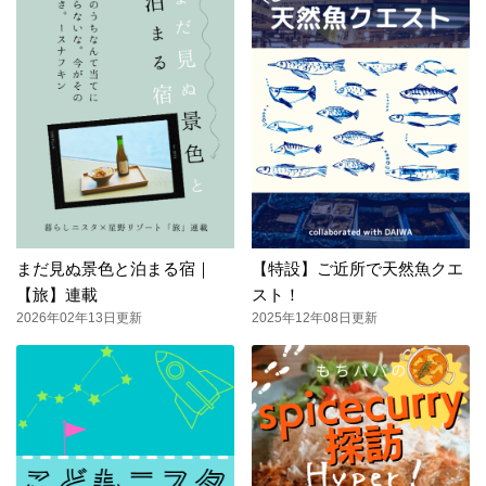
まだ見ぬ景色と泊まる宿｜
【特設】ご近所で天然魚クエ
【旅】連載
スト！
2026年02年13日更新
2025年12年08日更新