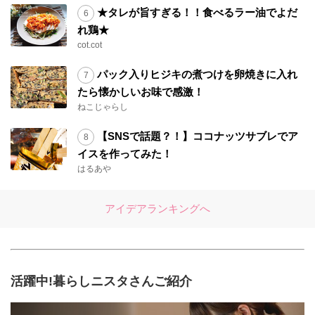
★タレが旨すぎる！！食べるラー油でよだ
れ鶏★
cot.cot
パック入りヒジキの煮つけを卵焼きに入れ
たら懐かしいお味で感激！
ねこじゃらし
【SNSで話題？！】ココナッツサブレでア
イスを作ってみた！
はるあや
アイデアランキングへ
活躍中!暮らしニスタさんご紹介