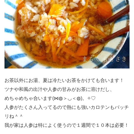
お茶以外にお湯、夏は冷たいお茶をかけても合います！
ツナや和風の出汁や人参の甘みがお茶に溶けだし、
めちゃめちゃ合います(⋈◍＞◡＜◍)。✧♡
人参がたくさん入ってるので熱にも強いカロテンもバッチ
リね＾＾
我が家は人参は特によく使うので１週間で１０本は必要！