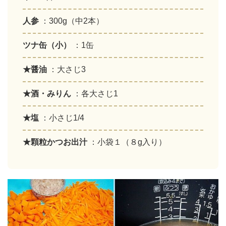
人参
：300g（中2本）
ツナ缶（小）
：1缶
★醤油
：大さじ3
★酒・みりん
：各大さじ1
★塩
：小さじ1/4
★顆粒かつお出汁
：小袋１（８g入り）