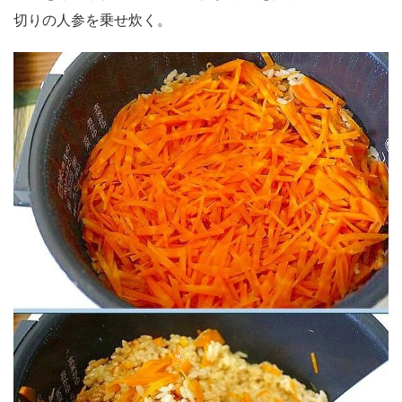
切りの人参を乗せ炊く。