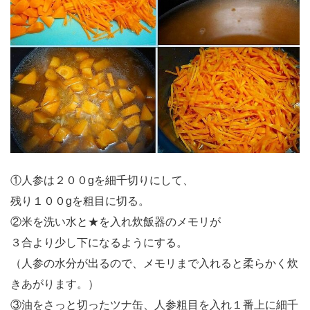
①人参は２００gを細千切りにして、
残り１００gを粗目に切る。
②米を洗い水と★を入れ炊飯器のメモリが
３合より少し下になるようにする。
（人参の水分が出るので、メモリまで入れると柔らかく炊
きあがります。）
③油をさっと切ったツナ缶、人参粗目を入れ１番上に細千