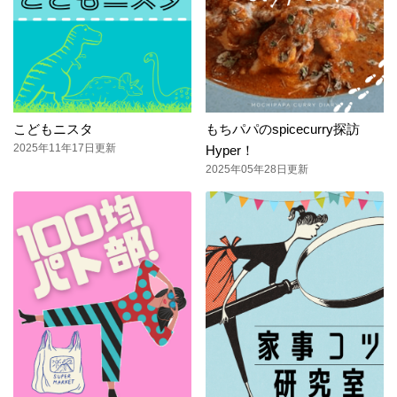
こどもニスタ
もちパパのspicecurry探訪
2025年11年17日更新
Hyper！
2025年05年28日更新