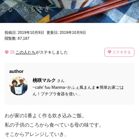
投稿日: 2019年10月9日
更新日: 2019年10月9日
閲覧数: 67,187
29
この人たち
がステキしました
ステキする
author
桃咲マルク
さん
~cafe' fuu Manma~かふぇ風まんま★簡単お家ごは
ん！プチプラ食器を使い...
わが家の1番よく作る炊き込みご飯。
私の子供のころから食べている母の味です。
そこからアレンジしていき、