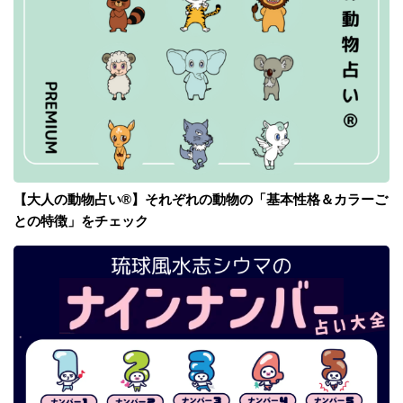
【大人の動物占い®】それぞれの動物の「基本性格＆カラーご
との特徴」をチェック