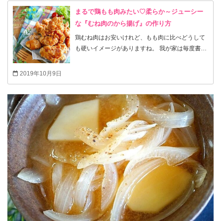
まるで鶏もも肉みたい♡柔らか～ジューシー
な『むね肉のから揚げ』の作り方
鶏むね肉はお安いけれど、もも肉に比べどうして
も硬いイメージがありますね。 我が家は毎度書い
ていますが、むね肉レシピは『水の下漬け』で柔
らかくなるので、 必ずそれをして調理をします。
2019年10月9日
そして～子供も大人も大好きな『から揚げ』！ い
つも作っている『むね肉のから揚げ』をさらに～
柔らかくするのに、 何度か試作して、ここ1週間
ほどほぼ、毎日食べていましたｗ （子供が試験中
でお昼はいつも揚げたてを出していましたｗ） そ
れで、さらに柔らかくジューシーになる作り方が
出来ました！ 水の下漬け30分＋調味液の下漬け
30分の合計1時間で むね肉が柔らかジューシーな
もも肉みたいになるんです♪ 近くのスーパーで国
産100g38円なんで、 我が家にはありがたいメイ
ンになります(*//∇//*)