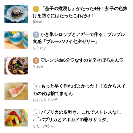
「茄子の煮浸し」がたった4分！茄子の色抜
けを防ぐにはたったこれだけ！
舞mai
かき氷シロップとアガーで作る！プルプル
食感「ブルーハワイ七夕ゼリー」
しらたま
♡レンジde6分♡なすの甘辛そぼろあん♡
Mizuki
もっと早く作ればよかった！！次からスイ
カの皮は捨てません
おおもりメシ子
パプリカの皮剥き、これでストレスなし
♪「パプリカとアボカドの彩りサラダ」
ともこ姉さん