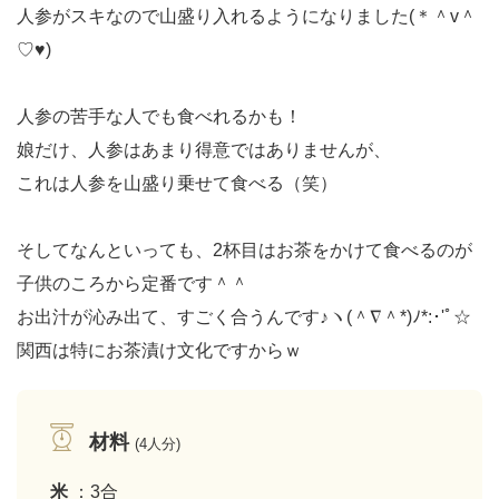
人参がスキなので山盛り入れるようになりました(＊＾v＾
♡♥)
人参の苦手な人でも食べれるかも！
娘だけ、人参はあまり得意ではありませんが、
これは人参を山盛り乗せて食べる（笑）
そしてなんといっても、2杯目はお茶をかけて食べるのが
子供のころから定番です＾＾
お出汁が沁み出て、すごく合うんです♪ヽ(＾∇＾*)ﾉ*:･'ﾟ☆
関西は特にお茶漬け文化ですからｗ
材料
(4人分)
米
：3合