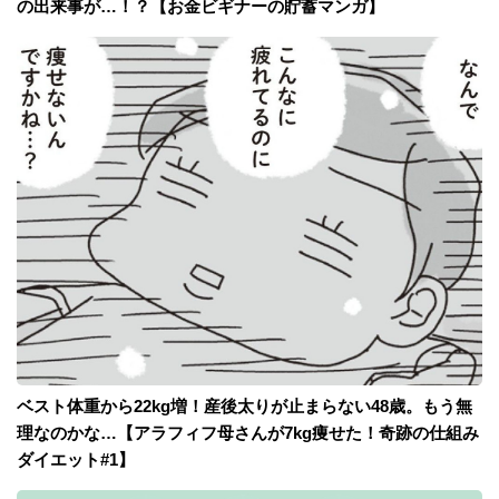
の出来事が…！？【お金ビギナーの貯蓄マンガ】
ベスト体重から22kg増！産後太りが止まらない48歳。もう無
理なのかな…【アラフィフ母さんが7kg痩せた！奇跡の仕組み
ダイエット#1】