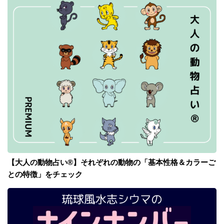
【大人の動物占い®】それぞれの動物の「基本性格＆カラーご
との特徴」をチェック