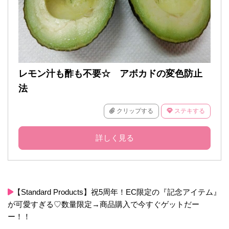
レモン汁も酢も不要☆ アボカドの変色防止
法
クリップする
ステキする
詳しく見る
【Standard Products】祝5周年！EC限定の『記念アイテム』
が可愛すぎる♡数量限定→商品購入で今すぐゲットだー
ー！！