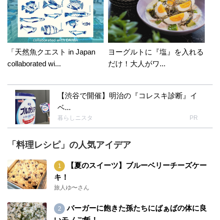
とう♡ございます??✨?
「天然魚クエスト in Japan
ヨーグルトに『塩』を入れる
collaborated wi...
だけ！大人がワ...
【渋谷で開催】明治の『コレスキ診断』イ
ベ...
暮らしニスタ
PR
「料理レシピ」の人気アイデア
【夏のスイーツ】ブルーベリーチーズケー
キ！
旅人ゆ〜さん
バーガーに飽きた孫たちにばぁばの体に良
いモノご飯！