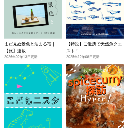
まだ見ぬ景色と泊まる宿｜
【特設】ご近所で天然魚クエ
【旅】連載
スト！
2026年02年13日更新
2025年12年08日更新