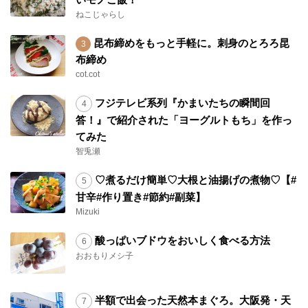
ねこじゃらし
昆布締めをもっと手軽に。刺身のとろろ昆
布締め
cot.cot
フジテレビ系列『かまいたちの瞬間回
答！』で紹介された「ヨーグルトもち」を作っ
てみた
智兎瀬
♡煮るだけ簡単♡大根と油揚げの煮物♡【#
甘辛#作り置き#節約#副菜】
Mizuki
酸っぱいブドウをおいしく食べる方法
おおもりメシ子
半額で出会った天然本まぐろ。大阪発・天