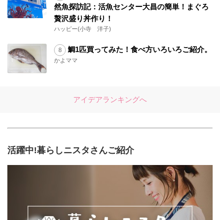
然魚探訪記：活魚センター大昌の簡単！まぐろ
贅沢盛り丼作り！
ハッピー(小寺 洋子)
鯛1匹買ってみた！食べ方いろいろご紹介。
かよママ
アイデアランキングへ
活躍中!暮らしニスタさんご紹介