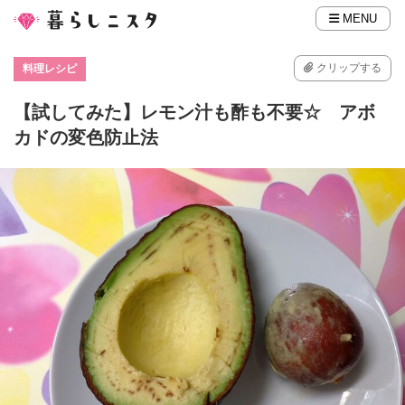
MENU
クリップする
料理レシピ
【試してみた】レモン汁も酢も不要☆ アボ
カドの変色防止法