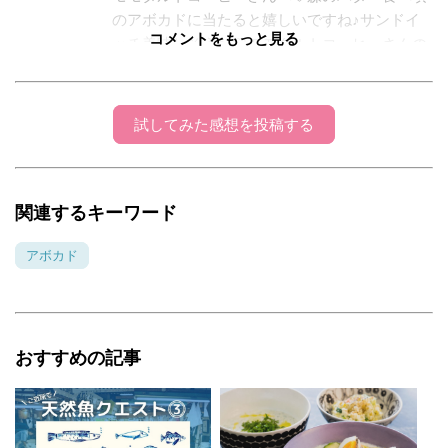
のアボカドに当たると嬉しいですね♪サンドイ
コメントをもっと見る
ッチ美味しそう〜♡モモタルトコーヒーさんの
お名前も美味しそう〜♡コメントありがとうご
ざいました♡(ᵔᴥᵔ)らぶ♡
試してみた感想を投稿する
花ぴー
2019年4月13日 0:12
【試してみた】ありがとうございます*^^* レンチ
関連するキーワード
ンで変色が防げるなんて不思議ですよね。
アボカド
イチゴ♪
2019年04月13日 07:52:09
花ピーさんへ♡ アボカド大好きです♡U^ェ^U
スーパーで買って切ったらすでに 傷んでいるも
おすすめの記事
のに当たると ちょ〜ショックです★笑 アボカ
ドを冷凍保存出来るのも 知りませんでした。
いつも色々素敵なアイデア♡アドバイス ありが