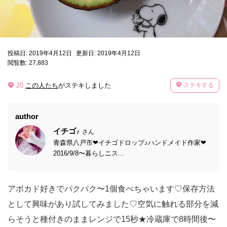
投稿日: 2019年4月12日
更新日: 2019年4月12日
閲覧数: 27,883
20
この人たち
がステキしました
ステキする
author
イチゴ♪
さん
青森県八戸市❤︎イチゴドロップ♪ハンドメイド作家❤︎
2016/9/8〜暮らしニス...
アボカド好きでパクパク〜1個食べちゃいます♡保存方法
として興味があり試してみました♡空気に触れる部分を減
らそうと種付きのままレンジで15秒★冷蔵庫で8時間後〜