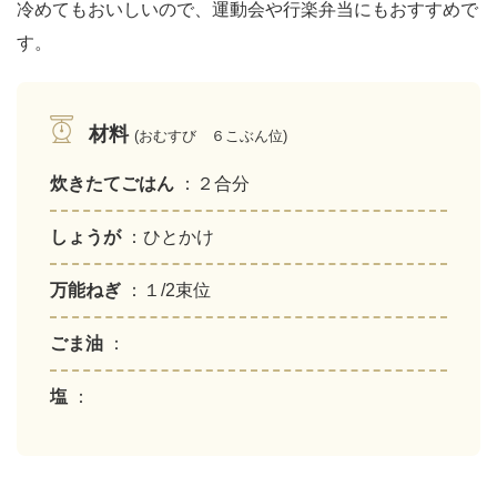
冷めてもおいしいので、運動会や行楽弁当にもおすすめで
す。
材料
(おむすび ６こぶん位)
炊きたてごはん
：２合分
しょうが
：ひとかけ
万能ねぎ
：１/2束位
ごま油
：
塩
：