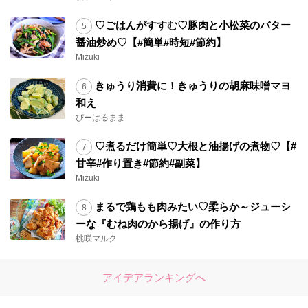
♡ごはんがすすむ♡豚肉と小松菜のバター
醤油炒め♡【#簡単#時短#節約】
Mizuki
きゅうり消費に！きゅうりの胡麻味噌マヨ
和え
ぴーはるまま
♡煮るだけ簡単♡大根と油揚げの煮物♡【#
甘辛#作り置き#節約#副菜】
Mizuki
まるで鶏もも肉みたい♡柔らか～ジューシ
ーな『むね肉のから揚げ』の作り方
桃咲マルク
アイデアランキングへ