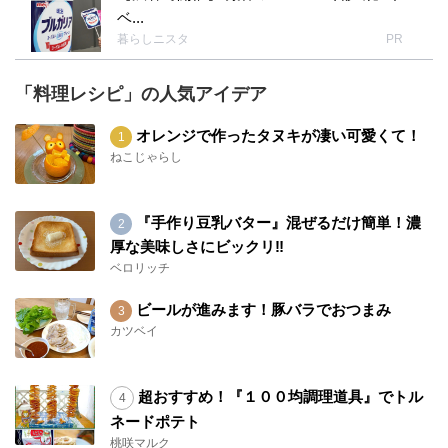
ベ...
暮らしニスタ
PR
「料理レシピ」の人気アイデア
オレンジで作ったタヌキが凄い可愛くて！
ねこじゃらし
『手作り豆乳バター』混ぜるだけ簡単！濃
厚な美味しさにビックリ‼︎
ベロリッチ
ビールが進みます！豚バラでおつまみ
カツベイ
超おすすめ！『１００均調理道具』でトル
ネードポテト
桃咲マルク