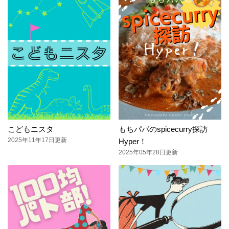
こどもニスタ
もちパパのspicecurry探訪
2025年11年17日更新
Hyper！
2025年05年28日更新