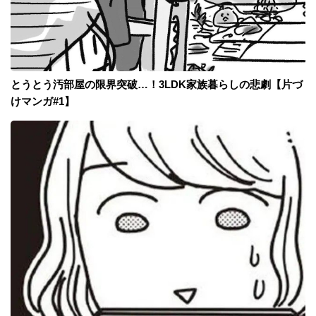
とうとう汚部屋の限界突破…！3LDK家族暮らしの悲劇【片づ
けマンガ#1】