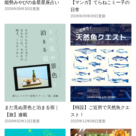
能勢みやびの金星星座占い
【マンガ】てらねこミー子の
2026年06年30日更新
日常
2026年05年09日更新
まだ見ぬ景色と泊まる宿｜
【特設】ご近所で天然魚クエ
【旅】連載
スト！
2026年02年13日更新
2025年12年08日更新