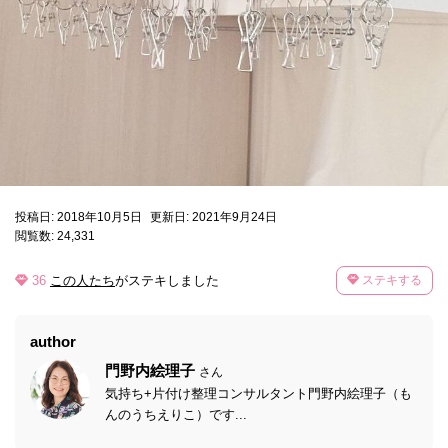
投稿日: 2018年10月5日
更新日: 2021年9月24日
閲覧数: 24,331
36
この人たち
がステキしました
ステキする
author
門野内絵理子
さん
気持ち+片付け整理コンサルタント門野内絵理子（も
んのうちえりこ）です...