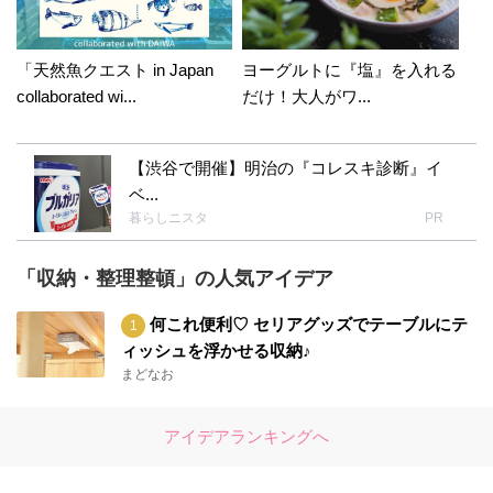
「天然魚クエスト in Japan
ヨーグルトに『塩』を入れる
collaborated wi...
だけ！大人がワ...
【渋谷で開催】明治の『コレスキ診断』イ
ベ...
暮らしニスタ
PR
「収納・整理整頓」の人気アイデア
何これ便利♡ セリアグッズでテーブルにテ
ィッシュを浮かせる収納♪
まどなお
アイデアランキングへ