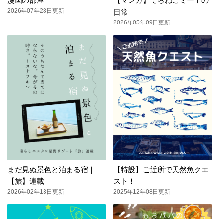
漫画の部屋
【マンガ】てらねこミー子の
2026年07年28日更新
日常
2026年05年09日更新
まだ見ぬ景色と泊まる宿｜
【特設】ご近所で天然魚クエ
【旅】連載
スト！
2026年02年13日更新
2025年12年08日更新