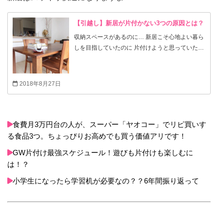
【引越し】新居が片付かない3つの原因とは？
収納スペースがあるのに… 新居こそ心地よい暮ら
しを目指していたのに 片付けようと思っていたの
に… モノの住所を決めたのに… それでも新居が散
らかってしまうこと、ありませんか？ 引越し11回
のうち9回まで失敗続きだった私も かつて新居が
2018年8月27日
片付かないことに悩まされていました。 なぜ、新
居が散らかってしまうのか… どうやったらスッキ
リ片付くのか… 片付かなくなる３つの原因を考え
てみました。
食費月3万円台の人が、スーパー「ヤオコー」でリピ買いす
る食品3つ。ちょっぴりお高めでも買う価値アリです！
GW片付け最強スケジュール！遊びも片付けも楽しむに
は！？
小学生になったら学習机が必要なの？？6年間振り返って