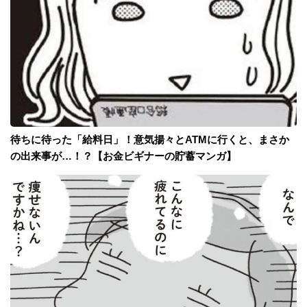
待ちに待った「給料日」！意気揚々とATMに行くと、まさか
の出来事が…！？【お金ビギナーの貯蓄マンガ】