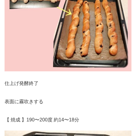
仕上げ発酵終了
表面に霧吹きする
【 焼成 】190〜200度 約14〜18分