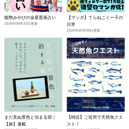
能勢みやびの金星星座占い
【マンガ】てらねこミー子の
2026年06年30日更新
日常
2026年05年09日更新
まだ見ぬ景色と泊まる宿｜
【特設】ご近所で天然魚クエ
【旅】連載
スト！