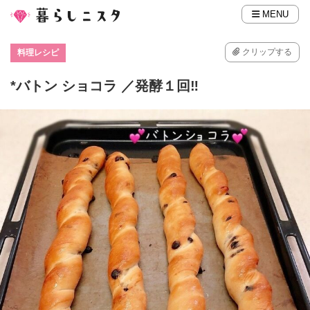
MENU
クリップする
料理レシピ
*バトン ショコラ ／発酵１回‼️