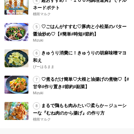
超おすすめ！『１００均調理道具』でトル
ネードポテト
桃咲マルク
♡ごはんがすすむ♡豚肉と小松菜のバター
醤油炒め♡【#簡単#時短#節約】
Mizuki
きゅうり消費に！きゅうりの胡麻味噌マヨ
和え
ぴーはるまま
♡煮るだけ簡単♡大根と油揚げの煮物♡【#
甘辛#作り置き#節約#副菜】
Mizuki
まるで鶏もも肉みたい♡柔らか～ジューシ
ーな『むね肉のから揚げ』の作り方
桃咲マルク