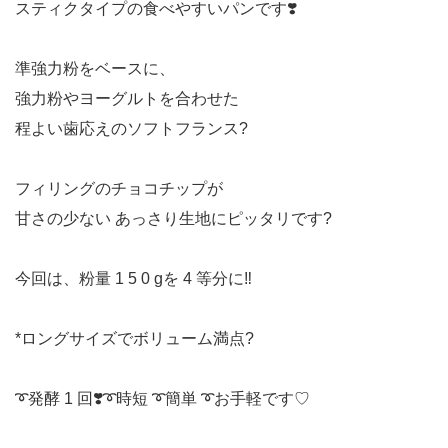
スティクタイプの食べやすいパンです❣️
準強力粉をベースに、
強力粉やヨーグルトを合わせた
程よい歯応えのソフトフランス?
フィリングのチョコチップが
甘さの少ない あっさり生地にピッタリです?
今回は、粉量 1 5 0 gを 4 等分に‼️
*ロングサイズでボリューム満点?
➰発酵 1 回❣️➰時短 ➰簡単 ➰お手軽です♡