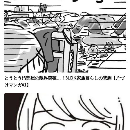
とうとう汚部屋の限界突破…！3LDK家族暮らしの悲劇【片づ
けマンガ#1】