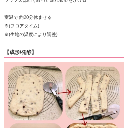
ラップ又は固く絞った濡れ布巾をかける
室温で 約20分休ませる
※(フロアタイム)
※(生地の温度により調整)
【成形/発酵】