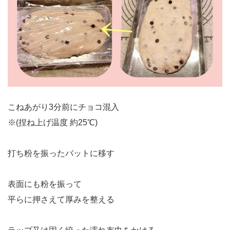
こねあがり3分前にチョコ混入
※(捏ね上げ温度 約25℃)
打ち粉を振ったバットに移す
表面にも粉を振って
平らに押さえて厚みを整える