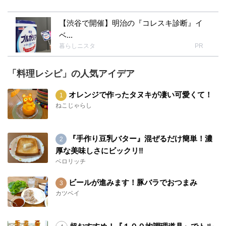
【渋谷で開催】明治の『コレスキ診断』イ
ベ...
暮らしニスタ
PR
「料理レシピ」の人気アイデア
オレンジで作ったタヌキが凄い可愛くて！
ねこじゃらし
『手作り豆乳バター』混ぜるだけ簡単！濃
厚な美味しさにビックリ‼︎
ベロリッチ
ビールが進みます！豚バラでおつまみ
カツベイ