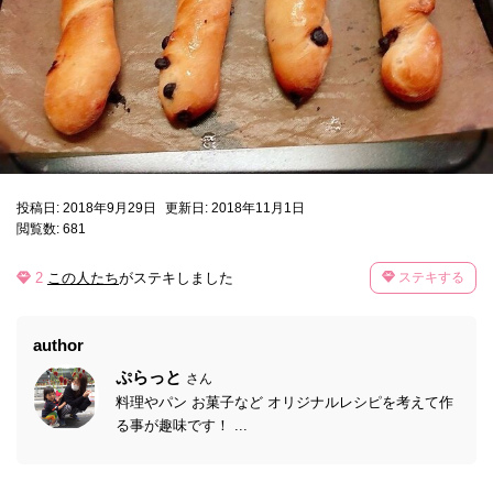
投稿日: 2018年9月29日
更新日: 2018年11月1日
閲覧数: 681
2
この人たち
がステキしました
ステキする
author
ぷらっと
さん
料理やパン お菓子など オリジナルレシピを考えて作
る事が趣味です！ ...