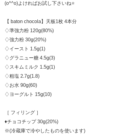
(o^^o)よければお試し下さいね⭐️
【 baton chocola】天板1枚 4本分
♢準強力粉 120g(80%)
♢強力粉 30g(20%)
♢イースト 1.5g(1)
♢グラニュー糖 4.5g(3)
♢スキムミルク 1.5g(1)
♢粗塩 2.7g(1.8)
♢お水 90g(60)
♢ヨーグルト 15g(10)
［ フィリング ］
♦︎チョコチップ 30g(20%)
※(冷蔵庫で冷やしたものを使います)