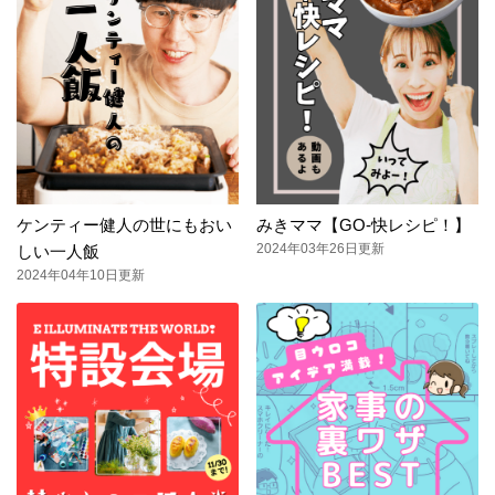
ケンティー健人の世にもおい
みきママ【GO-快レシピ！】
2024年03年26日更新
しい一人飯
2024年04年10日更新