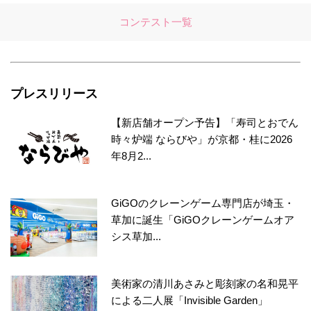
コンテスト一覧
プレスリリース
【新店舗オープン予告】「寿司とおでん
時々炉端 ならびや」が京都・桂に2026
年8月2...
GiGOのクレーンゲーム専門店が埼玉・
草加に誕生「GiGOクレーンゲームオア
シス草加...
美術家の清川あさみと彫刻家の名和晃平
による二人展「Invisible Garden」