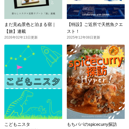
まだ見ぬ景色と泊まる宿｜
【特設】ご近所で天然魚クエ
【旅】連載
スト！
2026年02年13日更新
2025年12年08日更新
こどもニスタ
もちパパのspicecurry探訪