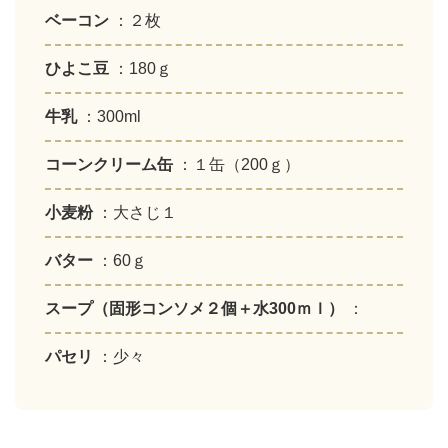
ベーコン
：２枚
ひよこ豆
：180ｇ
牛乳
：300ml
コーンクリーム缶
：１缶（200ｇ）
小麦粉
：大さじ１
バター
：60ｇ
スープ（固形コンソメ２個＋水300ｍｌ）
：
パセリ
：少々