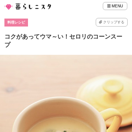
MENU
クリップする
料理レシピ
コクがあってウマ～い！セロリのコーンスー
プ