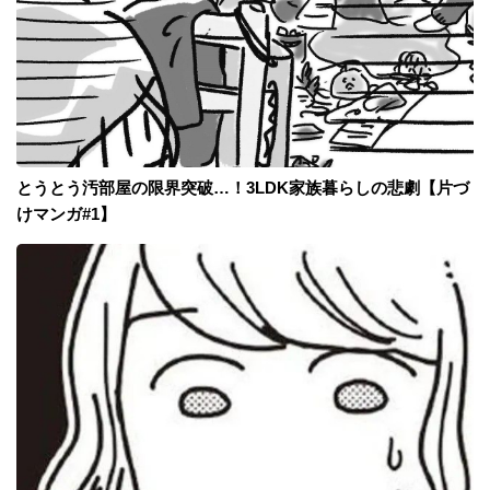
とうとう汚部屋の限界突破…！3LDK家族暮らしの悲劇【片づ
けマンガ#1】