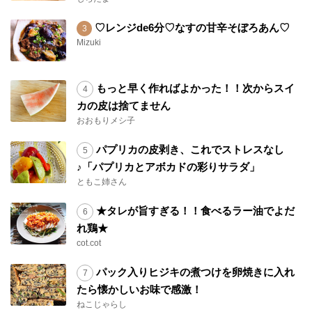
♡レンジde6分♡なすの甘辛そぼろあん♡
Mizuki
もっと早く作ればよかった！！次からスイ
カの皮は捨てません
おおもりメシ子
パプリカの皮剥き、これでストレスなし
♪「パプリカとアボカドの彩りサラダ」
ともこ姉さん
★タレが旨すぎる！！食べるラー油でよだ
れ鶏★
cot.cot
パック入りヒジキの煮つけを卵焼きに入れ
たら懐かしいお味で感激！
ねこじゃらし