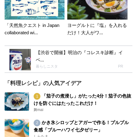
「天然魚クエスト in Japan
ヨーグルトに『塩』を入れる
collaborated wi...
だけ！大人がワ...
【渋谷で開催】明治の『コレスキ診断』イ
ベ...
暮らしニスタ
PR
「料理レシピ」の人気アイデア
「茄子の煮浸し」がたった4分！茄子の色抜
けを防ぐにはたったこれだけ！
舞mai
かき氷シロップとアガーで作る！プルプル
食感「ブルーハワイ七夕ゼリー」
しらたま