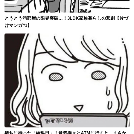
とうとう汚部屋の限界突破…！3LDK家族暮らしの悲劇【片づ
けマンガ#1】
待ちに待った「給料日」！意気揚々とATMに行くと、まさか