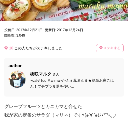
投稿日: 2017年12月21日
更新日: 2017年12月24日
閲覧数: 3,049
10
この人たち
がステキしました
ステキする
author
桃咲マルク
さん
~cafe' fuu Manma~かふぇ風まんま★簡単お家ごは
ん！プチプラ食器を使い...
グレープフルーツとカニカマと合せた
我が家の定番のサラダ（マリネ）です٩(๑′∀ ‵๑)۶•*¨*•.¸¸♪