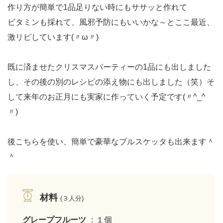
作り方が簡単で1品足りない時にもササッと作れて
ビタミンも採れて、風邪予防にもいいかな～とここ最近、
激リピしています(〃ω〃)
既に済ませたクリスマスパーティーの1品にも出しました
し、その後の別のレシピの添え物にも出しました（笑）そ
して来年のお正月にも実家に作っていく予定です(〃^_^
〃)
後こちらを使い、簡単で豪華なブルスケッタも出来ます＾
＾
材料
(３人分)
グレープフルーツ
：１個