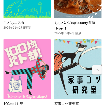
こどもニスタ
もちパパのspicecurry探訪
2025年11年17日更新
Hyper！
2025年05年28日更新
100均パト部！
家事コツ研究室