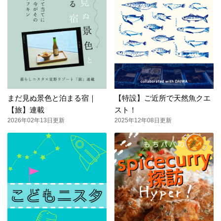
まだ見ぬ景色と泊まる宿｜
【特設】ご近所で天然魚クエ
【旅】連載
スト！
2026年02年13日更新
2025年12年08日更新