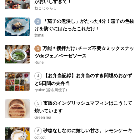
がおいしすぎて！
ねこじゃらし
「茄子の煮浸し」がたった4分！茄子の色抜
けを防ぐにはたったこれだけ！
舞mai
万能＊攪拌だけ♪チーズ不要☆ミックスナッ
ツdeジェノベーゼソース
Rune
【お弁当記録】お弁当のすき間埋めおかず
と5日間の夫弁当
*yuko*(曽布川優子)
市販のイングリッシュマフィンはこうして
焼いています
GreenTea
砂糖なしなのに嬉しい甘さ。レモンケーキ
cot.cot