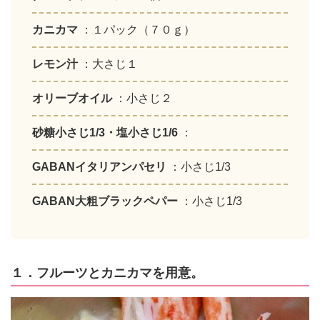
カニカマ
：１パック（７０ｇ）
レモン汁
：大さじ１
オリーブオイル
：小さじ２
砂糖小さじ1/3・塩小さじ1/6
：
GABANイタリアンパセリ
：小さじ1/3
GABAN大粗ブラックペパー
：小さじ1/3
１．フルーツとカニカマを用意。