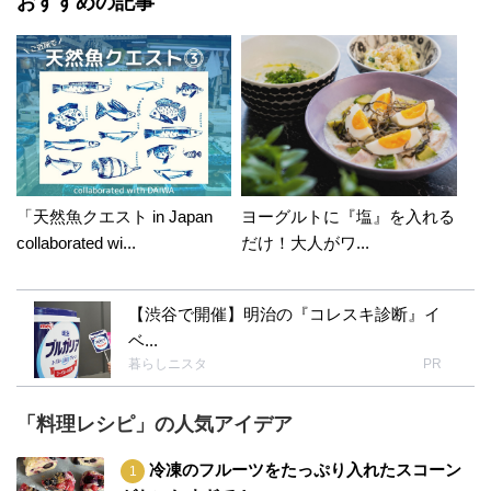
おすすめの記事
「天然魚クエスト in Japan
ヨーグルトに『塩』を入れる
collaborated wi...
だけ！大人がワ...
【渋谷で開催】明治の『コレスキ診断』イ
ベ...
暮らしニスタ
PR
「料理レシピ」の人気アイデア
冷凍のフルーツをたっぷり入れたスコーン