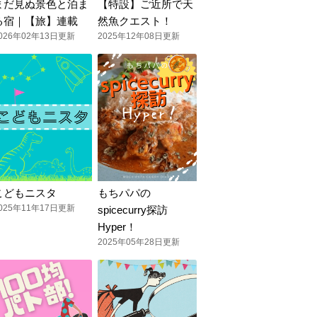
まだ見ぬ景色と泊ま
【特設】ご近所で天
る宿｜【旅】連載
然魚クエスト！
026年02年13日更新
2025年12年08日更新
こどもニスタ
もちパパの
025年11年17日更新
spicecurry探訪
Hyper！
2025年05年28日更新