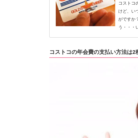
コストコ
けど、い
がですか
う・・・
新についての
コストコ
グについ
コストコの年会費の支払い方法は2