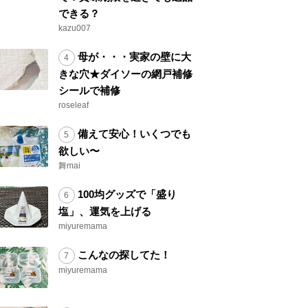
できる？
kazu007
母が・・・実家の壁に大
きな穴★ダイソーの網戸補修
シールで補修
roseleaf
備えて安心！いくつでも
欲しい〜
舞mai
100均グッズで「盛り
塩」、運気を上げる
miyuremama
こんなの探してた！
miyuremama