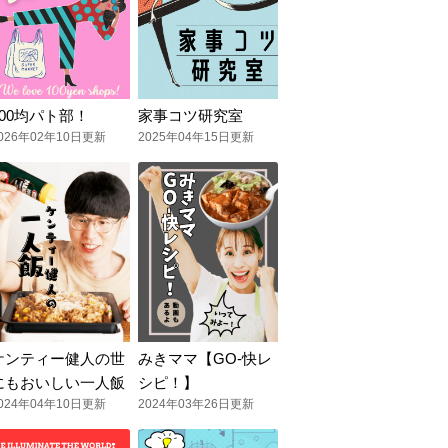
100均パト部！
家事コツ研究室
026年02年10日更新
2025年04年15日更新
ケンティー健人の世
みきママ【GO-快レ
にもおいしい一人飯
シピ！】
024年04年10日更新
2024年03年26日更新