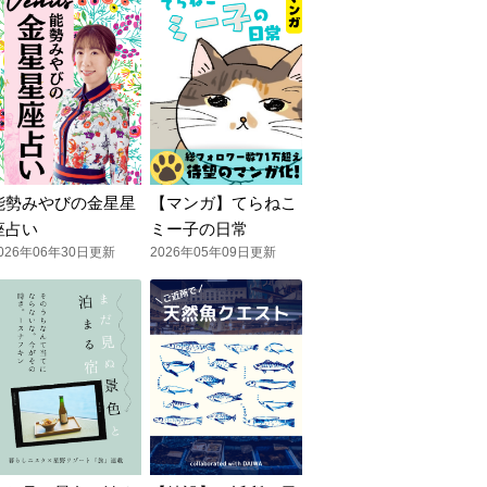
能勢みやびの金星星
【マンガ】てらねこ
座占い
ミー子の日常
026年06年30日更新
2026年05年09日更新