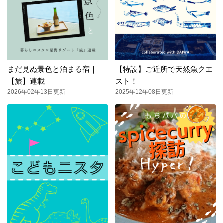
まだ見ぬ景色と泊まる宿｜
【特設】ご近所で天然魚クエ
【旅】連載
スト！
2026年02年13日更新
2025年12年08日更新