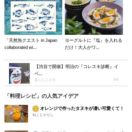
「天然魚クエスト in Japan
ヨーグルトに『塩』を入れる
collaborated wi...
だけ！大人がワ...
【渋谷で開催】明治の『コレスキ診断』イ
ベ...
暮らしニスタ
PR
「料理レシピ」の人気アイデア
オレンジで作ったタヌキが凄い可愛くて！
ねこじゃらし