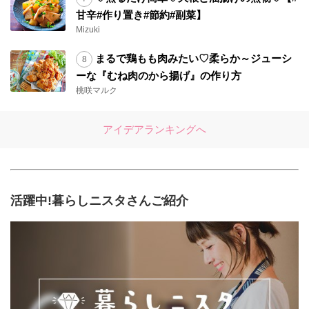
甘辛#作り置き#節約#副菜】
Mizuki
まるで鶏もも肉みたい♡柔らか～ジューシ
ーな『むね肉のから揚げ』の作り方
桃咲マルク
アイデアランキングへ
活躍中!暮らしニスタさんご紹介