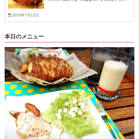
た目もオシャレでパーティーやおもてなしにとっ
てもオススメ♥︎ たった3つの材料でいつもと違った
2016年7月12日
オシャレなラスク♥︎カリカリな部分やもっちり部
分があっていろんな食感も楽しめとっても美味し
いので手が止まりません（笑） 是非お試しあれ♪
本日のメニュー