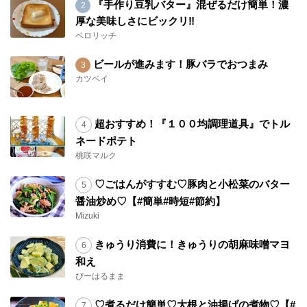
『手作り豆乳バター』混ぜるだけ簡単！濃
厚な美味しさにビックリ‼︎
ベロリッチ
ビールが進みます！豚バラでおつまみ
カツベイ
超おすすめ！『１００均調理道具』でトル
ネードポテト
桃咲マルク
♡ごはんがすすむ♡豚肉と小松菜のバター
醤油炒め♡【#簡単#時短#節約】
Mizuki
きゅうり消費に！きゅうりの胡麻味噌マヨ
和え
ぴーはるまま
♡煮るだけ簡単♡大根と油揚げの煮物♡【#