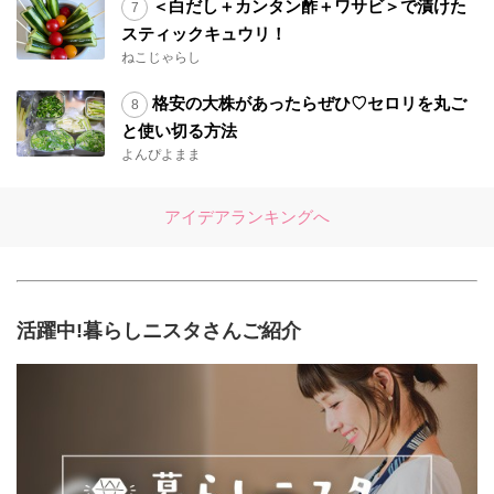
＜白だし＋カンタン酢＋ワサビ＞で漬けた
スティックキュウリ！
ねこじゃらし
格安の大株があったらぜひ♡セロリを丸ご
と使い切る方法
よんぴよまま
アイデアランキングへ
活躍中!暮らしニスタさんご紹介