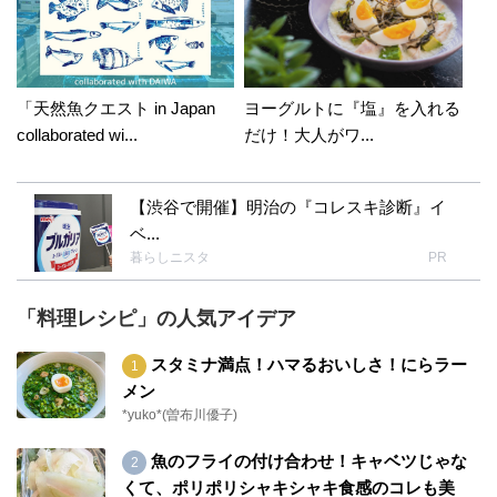
「天然魚クエスト in Japan
ヨーグルトに『塩』を入れる
collaborated wi...
だけ！大人がワ...
【渋谷で開催】明治の『コレスキ診断』イ
ベ...
暮らしニスタ
PR
「料理レシピ」の人気アイデア
スタミナ満点！ハマるおいしさ！にらラー
メン
*yuko*(曽布川優子)
魚のフライの付け合わせ！キャベツじゃな
くて、ポリポリシャキシャキ食感のコレも美