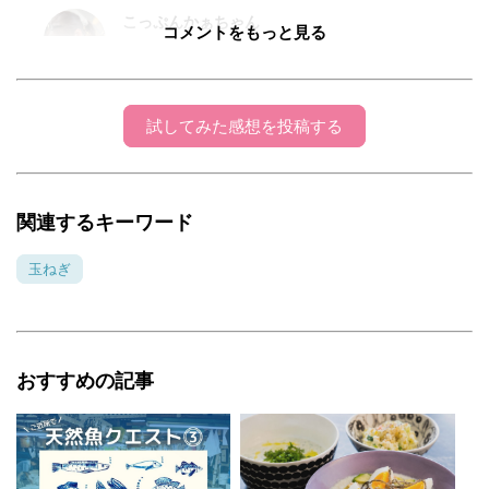
こっぷんかぁちゃん
コメントをもっと見る
2017年04月06日 20:14:37
あさきさま。初めまして、こんばんは〜♪ いつ
もお世話になっております。 新玉ねぎは とて
試してみた感想を投稿する
も甘くて美味しいですね(o^^o) 更に焼いて甘み
増し増しにしてみました。 特集にも取り上げて
頂き、美味しいそうと 言ってもらえた事、とて
関連するキーワード
も嬉しいです。 ありがとうございました。
Facebookの方も拝見させて頂きまぁす。
玉ねぎ
おすすめの記事