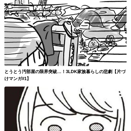
とうとう汚部屋の限界突破…！3LDK家族暮らしの悲劇【片づ
けマンガ#1】