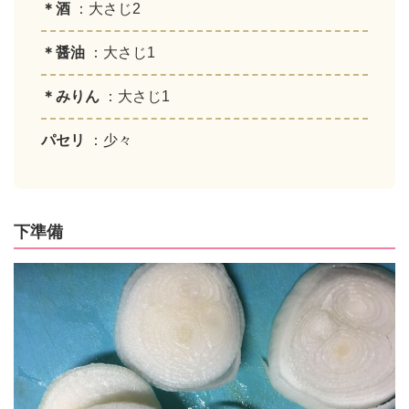
＊酒
：大さじ2
＊醤油
：大さじ1
＊みりん
：大さじ1
パセリ
：少々
下準備