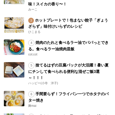
味！スイカの香り〜！
みーこ
ホットプレートで！包まない餃子「ぎょう
ざらず」味付けいらずのレシピ
ひこまる
焼肉のたれと食べるラー油でパパっとでき
る。食べるラー油焼肉皿飯
cot.cot
捨てるはずの豆腐パックが大活躍！暑い夏
にチンして食べられる便利な混ぜご飯3選
～！！！
ハッピー(小寺 洋子)
手間要らず！フライパン一つでホタテのバ
ター焼き
舞mai