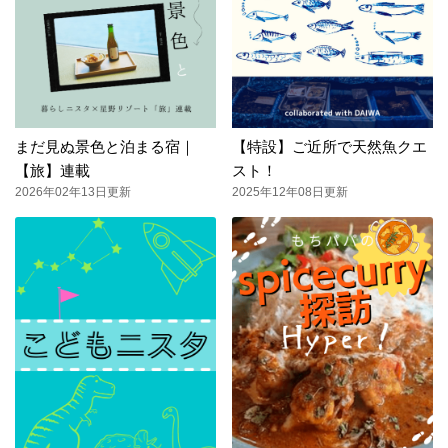
まだ見ぬ景色と泊まる宿｜
【特設】ご近所で天然魚クエ
【旅】連載
スト！
2026年02年13日更新
2025年12年08日更新