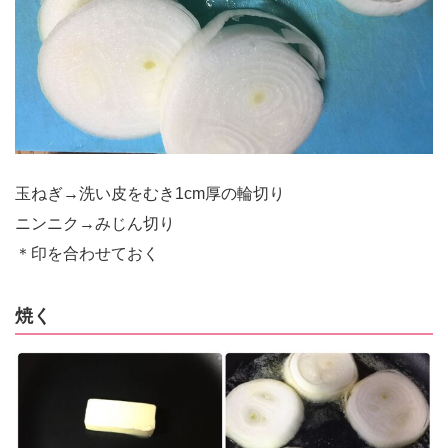
玉ねぎ→洗い皮をむき1cm厚の輪切り
ニンニク→みじん切り
＊印を合わせておく
焼く