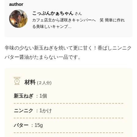
author
こっぷんかぁちゃん
さん
カフェ店主から遅咲きキャンパーへ 笑 簡単に作れ
る美味しいキャンプ...
辛味の少ない新玉ねぎを焼いて更に甘く！香ばしニンニク
バター醤油がたまらない一品です。
材料
(２人分)
新玉ねぎ
：1個
ニンニク
：1かけ
バター
：15g