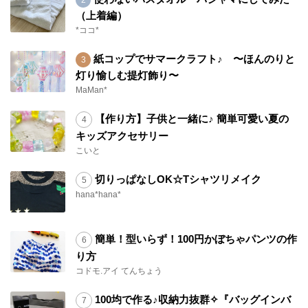
（上着編）
*ココ*
紙コップでサマークラフト♪ 〜ほんのりと
灯り愉しむ提灯飾り〜
MaMan*
【作り方】子供と一緒に♪ 簡単可愛い夏の
キッズアクセサリー
こいと
切りっぱなしOK☆Tシャツリメイク
hana*hana*
簡単！型いらず！100円かぼちゃパンツの作
り方
コドモ.アイ てんちょう
100均で作る♪収納力抜群✧『バッグインバ