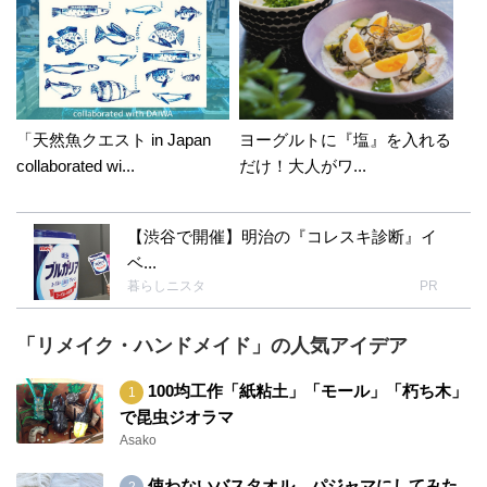
がとうございます〜〜*\(^o^)/* セリアの星シリ
コン型粘土も使えるからオススメですよ〜！ 私
も星好き♡娘の名前が星に由来した名前で小さ
い頃は名前変わりに、持ち物にはすべて星を書
いてました(*^o^*)少し大人になった娘用に作っ
「天然魚クエスト in Japan
ヨーグルトに『塩』を入れる
てみました(^o^) 星だけの簡単な組み合わせのア
collaborated wi...
だけ！大人がワ...
クセサリー でパーツが小さいので、少しの材料
でいっぱい作れます(^-^)/ 写真より実物の方
が、素敵なんですけど撮影技術が伴わず…(-｡-;
【渋谷で開催】明治の『コレスキ診断』イ
残念です！ ジェルネイルが水ぶくれΣ（ﾟдﾟlll）
ベ...
塗り方にはコツがあるみたいで、私はやらない
暮らしニスタ
PR
から知らないけど 娘は上手なんで、コツを聞い
ておきますね〜〜(^◇^;)慣れれば普通のネイル
「リメイク・ハンドメイド」の人気アイデア
より簡単だし綺麗な状態長持ちするようです
(^^;;爪が綺麗な人って優雅で素敵〜〜(^^;;と憧
100均工作「紙粘土」「モール」「朽ち木」
れます〜〜(*^o^*) ライト購入したしたらお知ら
で昆虫ジオラマ
せ下さいね〜〜(*^o^*) 天気は悪くても、いいこ
Asako
とがあります様に☆☆☆(^o^)/ありがとうござい
ました*\(^o^)/*
使わないバスタオル パジャマにしてみた