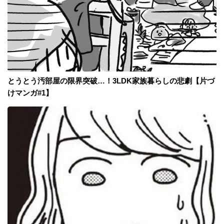
とうとう汚部屋の限界突破…！3LDK家族暮らしの悲劇【片づ
けマンガ#1】