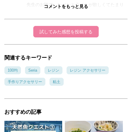
先生のお陰で、レジンとライトが欲しくてたまり
コメントをもっと見る
ません(笑) 見ているだけでも楽しいけど、共感し
たいから捨てた自分を恨みます(笑) （どうでもい
いんですけどジェルネイルをした時に、まるで爪
試してみた感想を投稿する
が火傷したかのようなプックリ水ぶくれジェルネ
イルが出来上がり。才能のなさにガッカリして、
当初使い道はそれ位しかないと思って捨てたとい
う経緯なんです(笑)本当に水ぶくれでした(笑)） 落
関連するキーワード
第生ですが、買ったらmichiカエルさんのお手本を
見ながら予習・復習を重ねてやってみたいと思い
100均
Seria
レジン
レジン アクセサリー
ます。大好きなお星様どうぞ、私の願いを叶えて
手作りアクセサリー
粘土
くれます様に(－人－)星だけのも、四角いのもかっ
こいいですね。どっちも素敵～☆☆☆
michiカエル
2016年10月05日 12:24:16
おすすめの記事
ひこまるさん！こんにちは！お天気悪くてやる
気⤵︎下がり気味の時に 元気になるコメントあり