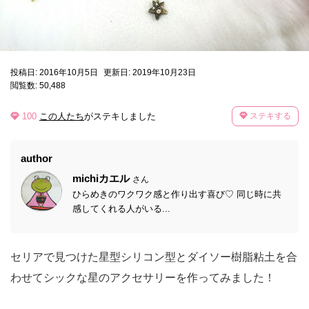
投稿日: 2016年10月5日
更新日: 2019年10月23日
閲覧数: 50,488
100
この人たち
がステキしました
ステキする
author
michiカエル
さん
ひらめきのワクワク感と作り出す喜び♡ 同じ時に共
感してくれる人がいる...
セリアで見つけた星型シリコン型とダイソー樹脂粘土を合
わせてシックな星のアクセサリーを作ってみました！