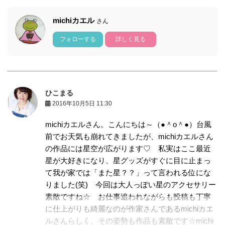
michiカエル
さん
フォローする
詳しく見る
ひこまる
2016年10月5日 11:30
michiカエルさん。こんにちは～（●＾o＾●）台風
前でお天気も崩れてきましたが、michiカエルさん
の作品には星空が広がります♡ 私実はここ最近
星が大好きになり、星グッズがすぐに目に止まっ
て我が家では「また星？？」って言われる位にな
りました(笑) 今回は大人っぽい星のアクセサリー
素敵ですね☆ お仕事追われながらも投稿も丁寧
に仕上がりも綺麗なのが作家さんであるmichiカエ
ルさんらしく、その姿勢も作品も素敵です☆michi