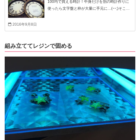
100均で買える時計！中身だけを別の時計作りに
使ったら文字盤と枠が大量に手元に…(ｰｰ;)そこ
で、１つは懐中時計風の時計と、ちょこんとコッ
プとおやつを乗せて使える小さなトレイを作って
2016年9月8日
みました！
組み立ててレジンで固める