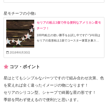
星モチーフの小物↓
セリアの粘土1個で作る便利なアメリカン星モ
チーフ！
100均粘土の使い勝手をお試し中です(^-^)/今回は
セリアの造形粘土1袋でコースター箸置き兼スタ
ーガーランドを作ってみました！粘土をクッキー
型で抜くだけですが、ちょこっと＋でカッコよく
2016年6月30日
仕上がります！なにか参考になれば有り難いで
す。
コツ・ポイント
星はとてもシンプルなパーツですので組み合わせ次第、色
を変えれば全く違ったイメージの物になります！
セリアのシリコン型、シャープで綺麗な星の形です！
季節を問わず使えるので便利だと思います。