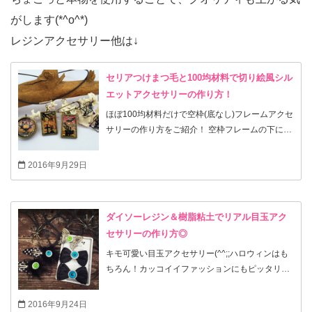
がします(*^o^*)
レジンアクセサリー他は↓
セリアつけまつ毛と100均材料で切り絵風シル
エットアクセサリーの作り方！
ほぼ100均材料だけで空枠(底なし)フレームアクセ
サリーの作り方をご紹介！ 空枠フレームの下にマ
スキングテープなどを貼ってレジンを流したら、
テープがレジンにくっついて剥がれなくなったこ
2016年9月29日
とはありませんか？私も何度か失敗しまして…
(-｡-; 色々試した結果！どんな形の空枠でも綺麗に
出来る方法を見つけたので試してみて下さいね！
ダイソーレジン＆樹脂粘土でリアル目玉アク
セサリーの作り方◎
キモ可愛い目玉アクセサリー(^^;;ハロウィンはも
ちろん！カッコイイファッションにもピッタリで
す*\(^o^)/*以外と簡単に作れますので興味のある
方は手作りしてみて下さいね(^^;;
2016年9月24日