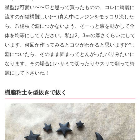
星型は可愛い〜〜♡と思って買ったものの、コレに綺麗に
流すのが結構難しい(ｰｰ;)真ん中にレジンをモッコリ流した
ら、爪楊枝で淵につかないよう、そーっと液を動かして全
体を均等にしてください。私は2、3㎜の厚さくらいにして
います。何回か作ってみるとコツがわかると思います(^^;;
淵についたら、そのまま固まってとんがったバリみたいに
なります。その場合はハサミで切ったりヤスリで削って綺
麗にして下さいね！
樹脂粘土を型抜きで抜く