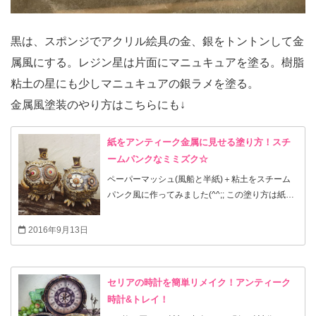
黒は、スポンジでアクリル絵具の金、銀をトントンして金
属風にする。レジン星は片面にマニュキュアを塗る。樹脂
粘土の星にも少しマニュキュアの銀ラメを塗る。
金属風塗装のやり方はこちらにも↓
紙をアンティーク金属に見せる塗り方！スチ
ームパンクなミミズク☆
ペーパーマッシュ(風船と半紙)＋粘土をスチーム
パンク風に作ってみました(^^;; この塗り方は紙だ
けでなくプラスチックや木でも使えます。
2016年9月13日
セリアの時計を簡単リメイク！アンティーク
時計&トレイ！