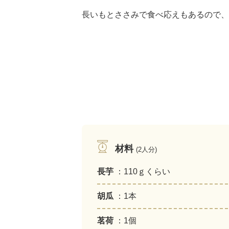
長いもとささみで食べ応えもあるので、
材料
(2人分)
長芋
：110ｇくらい
胡瓜
：1本
茗荷
：1個