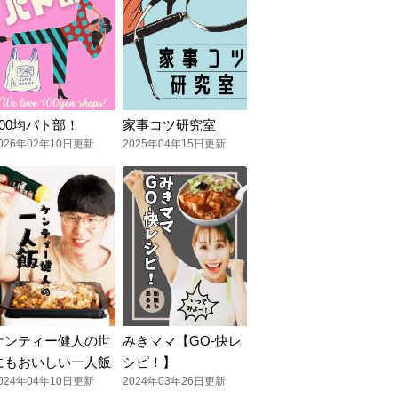
100均パト部！
家事コツ研究室
026年02年10日更新
2025年04年15日更新
ケンティー健人の世
みきママ【GO-快レ
にもおいしい一人飯
シピ！】
024年04年10日更新
2024年03年26日更新