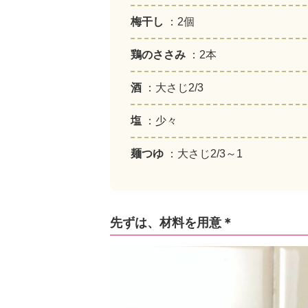
梅干し
：2個
鶏のささみ
：2本
酒
：大さじ2/3
塩
：少々
麺つゆ
：大さじ2/3～1
先ずは、材料を用意＊