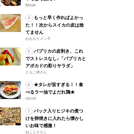
Mizuki
もっと早く作ればよかっ
た！！次からスイカの皮は捨
てません
おおもりメシ子
パプリカの皮剥き、これ
でストレスなし♪「パプリカと
アボカドの彩りサラダ」
ともこ姉さん
★タレが旨すぎる！！食
べるラー油でよだれ鶏★
cot.cot
パック入りヒジキの煮つ
けを卵焼きに入れたら懐かし
いお味で感激！
ねこじゃらし