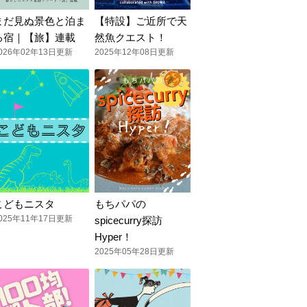
まだ見ぬ景色と泊ま
【特設】ご近所で天
る宿｜【旅】連載
然魚クエスト！
026年02年13日更新
2025年12年08日更新
こどもニスタ
もちパパの
025年11年17日更新
spicecurry探訪
Hyper！
2025年05年28日更新