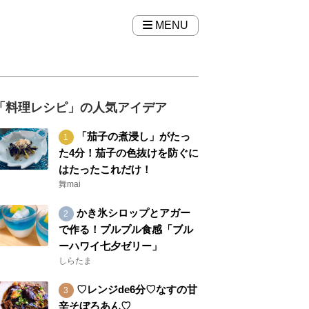
MENU
「料理レシピ」の人気アイデア
「茄子の煮浸し」がたっ
た4分！茄子の色抜けを防ぐに
はたったこれだけ！
舞mai
かき氷シロップとアガー
で作る！プルプル食感「ブル
ーハワイ七夕ゼリー」
しらたま
♡レンジde6分♡なすの甘
辛そぼろあん♡