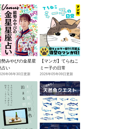
能勢みやびの金星星
【マンガ】てらねこ
座占い
ミー子の日常
026年06年30日更新
2026年05年09日更新