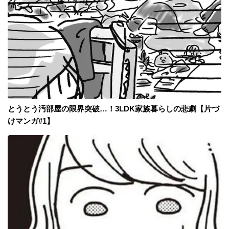
とうとう汚部屋の限界突破…！3LDK家族暮らしの悲劇【片づ
けマンガ#1】