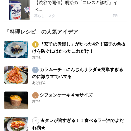
【渋谷で開催】明治の『コレスキ診断』イ
ひこまるさん(^.^)おはようございます！ 今朝これ
ベ...
を見てお腹空きました（笑） お野菜と麺だけなの
暮らしニスタ
PR
にとっても美味しそうです(*^o^*) 野菜に先に油を
かけてから調理(^-^)/なるほど〜(*^o^*) 明日早速や
「料理レシピ」の人気アイデア
ってみます！ ありがとうございました(^-^)/
「茄子の煮浸し」がたった4分！茄子の色抜
ひこまる
けを防ぐにはたったこれだけ！
2016年02月29日 08:55:21
舞mai
michikaeruさん♪ おはようございます。コメン
カラムーチョにんじんサラダ★簡単すぎる
トありがとうございます。 ちょっと今日は朝か
のに激ウマでハマる
ら体調がすぐれなかったので、仕事へのテンシ
あげぱん
ョンが上がらなかったですが、michikaeruさん
のおかげで元気でました。今週もがんばりま
シフォンケーキ４号サイズ
す！！ 明太子の味ってそれぞれで、その部分に
舞mai
迷ったのですが、春野菜が美味しかったので投
稿しちゃいました。麺もお野菜も油のコーティ
★タレが旨すぎる！！食べるラー油でよだ
ングが美味しいです。 お野菜は野菜炒めの時も
れ鶏★
必ず先にまぶしてから作るのですが、焼きそば