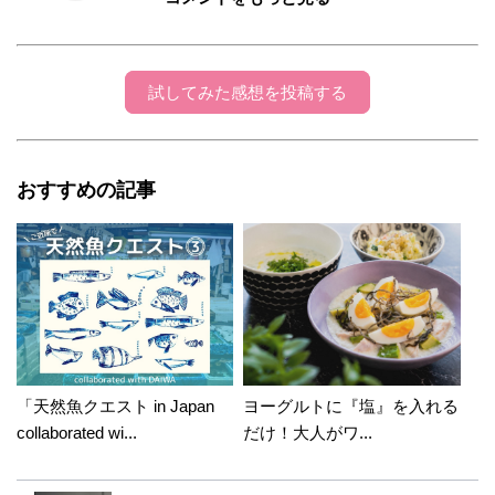
ひこまる
2016年02月29日 15:59:42
michiカエルさん。ありがとうございます（^人
試してみた感想を投稿する
^）今日は月末で忙しくて、ようやく外出出来
て待ち時間に返信させて頂いてます(^◇^;)そう
やって優しい言葉をかけて頂けると、少し安心
おすすめの記事
して投稿できます(*^^*)お料理はお持ちの調味
料、材料も違ったりで遠慮がちの投稿になりま
すが、ちょこっとした参考になればいいなぁっ
と思うので、michiカエルさんみたいにそういう
お気持ちで頂いて読んで頂けると光栄です。今
日もたくさんのパワーをありがとうございま
す。残り時間も頑張りまーす！michiカエルさん
も今日も一日お疲れ様です。お疲れ出ませんよ
うに♡
「天然魚クエスト in Japan
ヨーグルトに『塩』を入れる
collaborated wi...
だけ！大人がワ...
michiカエル
2016年2月29日 8:25