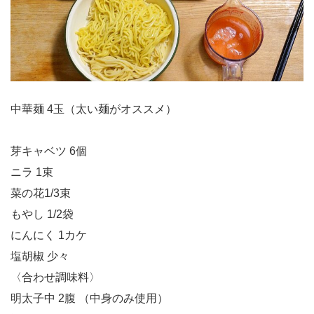
中華麺 4玉（太い麺がオススメ）
芽キャベツ 6個
ニラ 1束
菜の花1/3束
もやし 1/2袋
にんにく 1カケ
塩胡椒 少々
〈合わせ調味料〉
明太子中 2腹 （中身のみ使用）