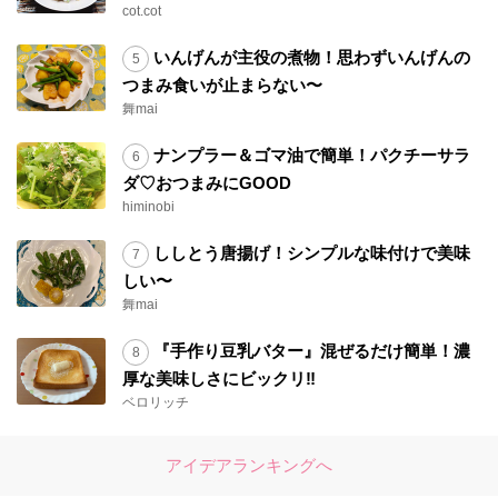
cot.cot
もその方が一気にしあがって野菜本来の味わい
になりました。お料理もベテランのmichikaeru
いんげんが主役の煮物！思わずいんげんの
さんには私がご伝授できることはないのですが
つまみ食いが止まらない〜
^_^;それでもありがたいです。又こちらも色々
舞mai
教えて下さい。 今週も元気で笑顔の一週間にな
ります様に♡ 朝から元気をありがとうございま
ナンプラー＆ゴマ油で簡単！パクチーサラ
した<(_ _)>
ダ♡おつまみにGOOD
himinobi
ししとう唐揚げ！シンプルな味付けで美味
しい〜
舞mai
『手作り豆乳バター』混ぜるだけ簡単！濃
厚な美味しさにビックリ‼︎
ベロリッチ
アイデアランキングへ