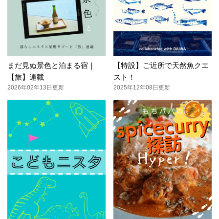
まだ見ぬ景色と泊まる宿｜
【特設】ご近所で天然魚クエ
【旅】連載
スト！
2026年02年13日更新
2025年12年08日更新