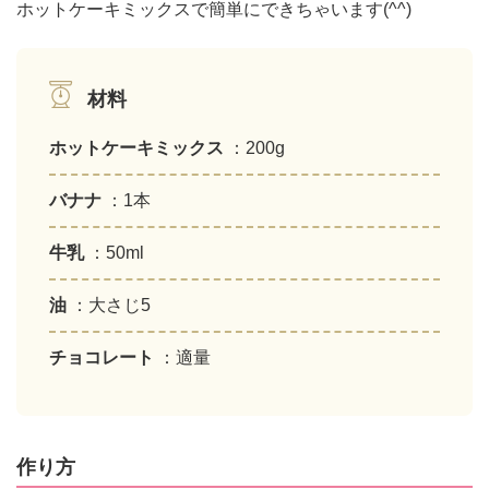
ホットケーキミックスで簡単にできちゃいます(^^)
材料
ホットケーキミックス
：200g
バナナ
：1本
牛乳
：50ml
油
：大さじ5
チョコレート
：適量
作り方