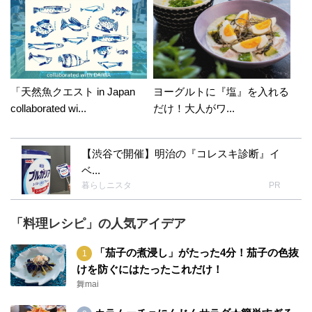
「天然魚クエスト in Japan
ヨーグルトに『塩』を入れる
collaborated wi...
だけ！大人がワ...
【渋谷で開催】明治の『コレスキ診断』イ
ベ...
暮らしニスタ
PR
「料理レシピ」の人気アイデア
「茄子の煮浸し」がたった4分！茄子の色抜
けを防ぐにはたったこれだけ！
舞mai