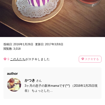
投稿日: 2016年1月26日
更新日: 2017年3月6日
閲覧数: 3,018
9
この人たち
がステキしました
ステキする
author
かつき
さん
3ヶ月の息子の新米mamaです(^^) （2016年1月25日現
在） ちょっとした...