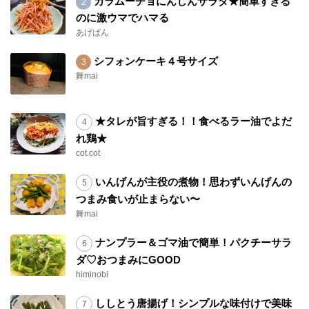
カラムーチョにんじんサラダ★簡単すぎる
のに激ウマでハマる
あげぱん
シフォンケーキ４号サイズ
舞mai
★タレが旨すぎる！！食べるラー油でよだ
れ鶏★
cot.cot
いんげんが主役の煮物！思わずいんげんの
つまみ食いが止まらない〜
舞mai
ナンプラー＆ゴマ油で簡単！パクチーサラ
ダ♡おつまみにGOOD
himinobi
ししとう唐揚げ！シンプルな味付けで美味