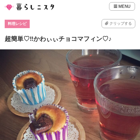
MENU
クリップする
料理レシピ
超簡単♡‼︎かわぃぃチョコマフィン♡♪