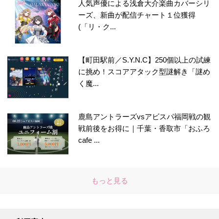
人気声優による浅倉大介楽曲カバーシリ
ーズ、新曲が配信チャート１位獲得
(「リ・ク...
【町田駅前／S.Y.N.C】250個以上の試練
に挑め！スコアアタック型謎解き「謎め
く魔...
鹿島アントラーズvsアビスパ福岡戦の観
戦前後をお得に｜千葉・香取市「おふろ
cafe ...
もっと見る