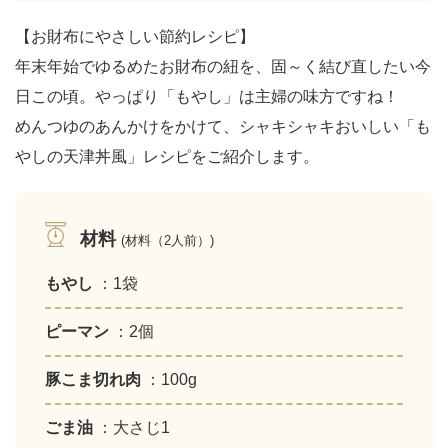
【お財布にやさしい節約レシピ】
年末年始でゆるめたお財布の紐を、固～く結び直したい今
日この頃。やっぱり「もやし」は主婦の味方ですね！
めんつゆのあんかけをかけて、シャキシャキおいしい「も
やしの天津丼風」レシピをご紹介します。
材料
(材料（2人前）)
もやし
：1袋
ピーマン
：2個
豚こま切れ肉
：100g
ごま油
：大さじ1