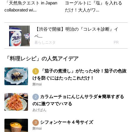
「天然魚クエスト in Japan
ヨーグルトに『塩』を入れる
collaborated wi...
だけ！大人がワ...
【渋谷で開催】明治の『コレスキ診断』イ
ベ...
暮らしニスタ
PR
「料理レシピ」の人気アイデア
「茄子の煮浸し」がたった4分！茄子の色抜
けを防ぐにはたったこれだけ！
舞mai
カラムーチョにんじんサラダ★簡単すぎる
のに激ウマでハマる
あげぱん
シフォンケーキ４号サイズ
舞mai