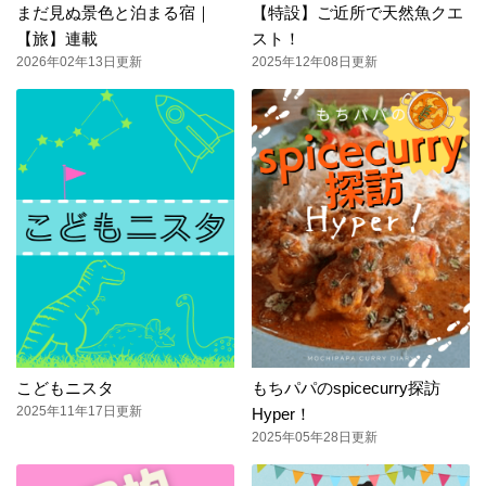
まだ見ぬ景色と泊まる宿｜
【特設】ご近所で天然魚クエ
【旅】連載
スト！
2026年02年13日更新
2025年12年08日更新
こどもニスタ
もちパパのspicecurry探訪
2025年11年17日更新
Hyper！
2025年05年28日更新