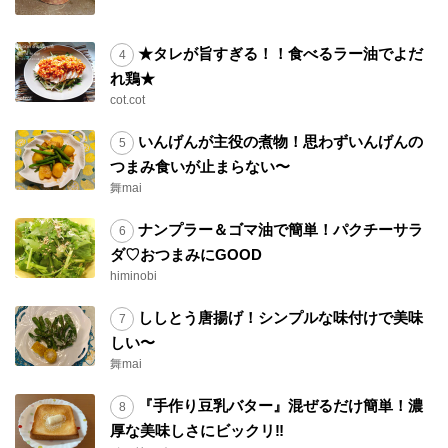
★タレが旨すぎる！！食べるラー油でよだ
れ鶏★
cot.cot
いんげんが主役の煮物！思わずいんげんの
つまみ食いが止まらない〜
舞mai
ナンプラー＆ゴマ油で簡単！パクチーサラ
ダ♡おつまみにGOOD
himinobi
ししとう唐揚げ！シンプルな味付けで美味
しい〜
舞mai
『手作り豆乳バター』混ぜるだけ簡単！濃
厚な美味しさにビックリ‼︎