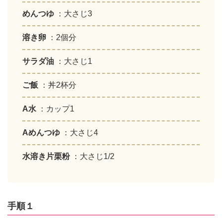
めんつゆ
：大さじ3
溶き卵
：2個分
サラダ油
：大さじ1
ご飯
：丼2杯分
A水
：カップ1
Aめんつゆ
：大さじ4
水溶き片栗粉
：大さじ1/2
手順１