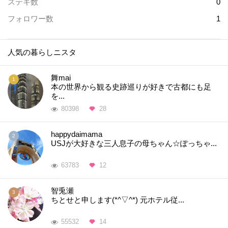
ステキ数
0
フォロワー数
1
人気の暮らしニスタ
舞mai
本の世界から観る史跡巡りが好きで古都にも足
を...
80398
28
happydaimama
USJが大好きな三人息子の母ちゃん☆ぽっちゃ...
63783
12
智兎瀬
ちとせと申します(*^▽^*) 元ホテル従...
55532
14