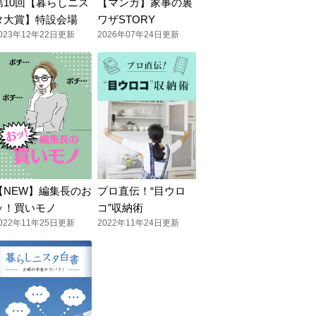
第10回【暮らしニス
【マンガ】家事の裏
タ大賞】特設会場
ワザSTORY
023年12年22日更新
2026年07年24日更新
【NEW】編集長のお
プロ直伝！“目ウロ
ッ！買いモノ
コ”収納術
022年11年25日更新
2022年11年24日更新