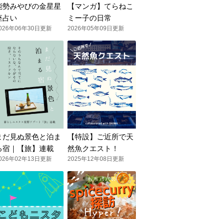
能勢みやびの金星星
【マンガ】てらねこ
座占い
ミー子の日常
026年06年30日更新
2026年05年09日更新
まだ見ぬ景色と泊ま
【特設】ご近所で天
る宿｜【旅】連載
然魚クエスト！
026年02年13日更新
2025年12年08日更新