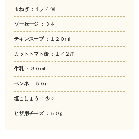
玉ねぎ
：１／４個
ソーセージ
：３本
チキンスープ
：１２０ml
カットトマト缶
：１／２缶
牛乳
：３０ml
ペンネ
：５０g
塩こしょう
：少々
ピザ用チーズ
：５０g