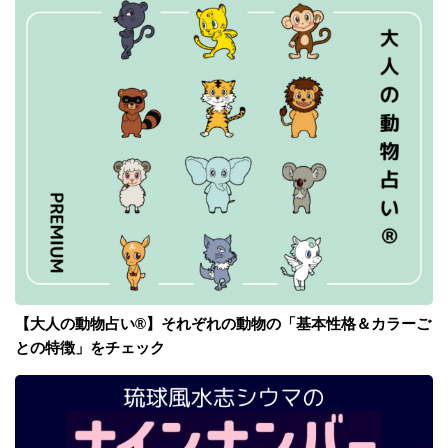
【大人の動物占い®】それぞれの動物の「基本性格＆カラーご
との特徴」をチェック