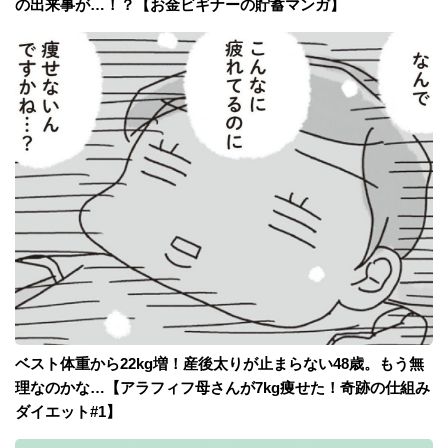
の出来事が…！？【お金ビギナーの貯蓄マンガ】
ベスト体重から22kg増！産後太りが止まらない48歳。もう無
理なのかな…【アラフィフ母さんが7kg痩せた！奇跡の仕組み
ダイエット#1】