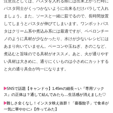
注意点としては、パスタを入れる際には出来上がった時に
パスタ同士がくっつかないように出来るだけバラして入れ
ましょう。また、ソースと一緒に茹でるので、長時間放置
してしまうとパスタが伸びてしまいます。ワンポットパス
タはクリーム系や煮込み系には最適ですが、ペペロンチー
ノのように具材が少なかったり、水けが少ないレシピには
あまり向いていません。ベーコンや玉ねぎ、きのこなど、
煮込むと旨味のでる具材がオススメ。あと、火が通りやす
い具材は大きめに、通りにくいものは小さめにカットする
と火の通り具合が均一になります。
SNSで話題【キャンドゥ】1.45mの細長～い『専用ソック
ス』の正体は？通して結んでみたら…生活感が消えました♡
難しさ全くなし！インスタ映え抜群！「薔薇餃子」で食卓が
一気に華やかに♪【作ってみた】