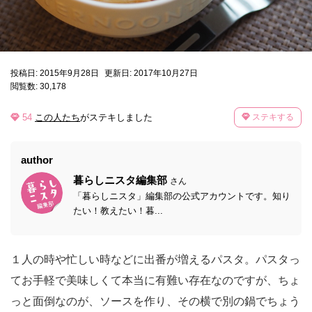
投稿日: 2015年9月28日
更新日: 2017年10月27日
閲覧数: 30,178
54
この人たち
がステキしました
ステキする
author
暮らしニスタ編集部
さん
「暮らしニスタ」編集部の公式アカウントです。知り
たい！教えたい！暮...
１人の時や忙しい時などに出番が増えるパスタ。パスタっ
てお手軽で美味しくて本当に有難い存在なのですが、ちょ
っと面倒なのが、ソースを作り、その横で別の鍋でちょう