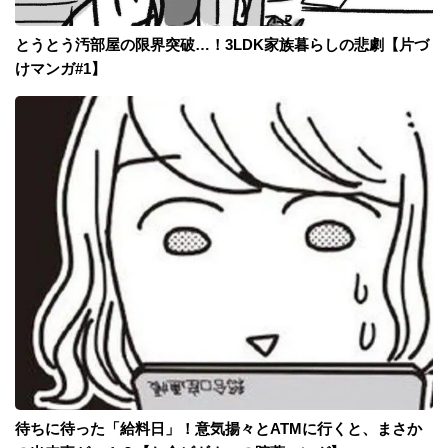
とうとう汚部屋の限界突破…！3LDK家族暮らしの悲劇【片づ
けマンガ#1】
待ちに待った「給料日」！意気揚々とATMに行くと、まさか