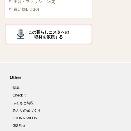
美容・ファッション
(0)
買い物レポ
(0)
この暮らしニスタへの
取材を依頼する
Other
特集
Check it!
ふるさと納税
みんなの家づくり
OTONA SALONE
GISELe