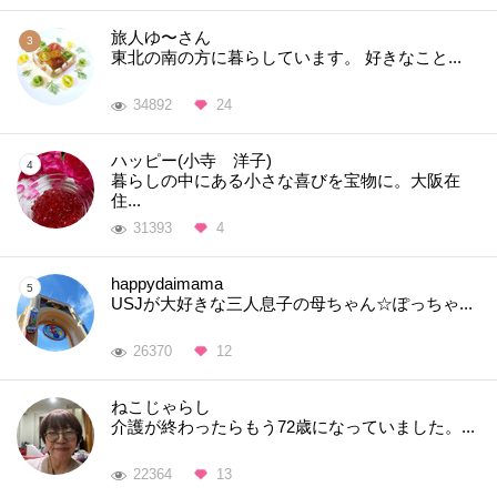
旅人ゆ〜さん
東北の南の方に暮らしています。 好きなこと...
34892
24
ハッピー(小寺 洋子)
暮らしの中にある小さな喜びを宝物に。大阪在
住...
31393
4
happydaimama
USJが大好きな三人息子の母ちゃん☆ぽっちゃ...
26370
12
ねこじゃらし
介護が終わったらもう72歳になっていました。...
22364
13