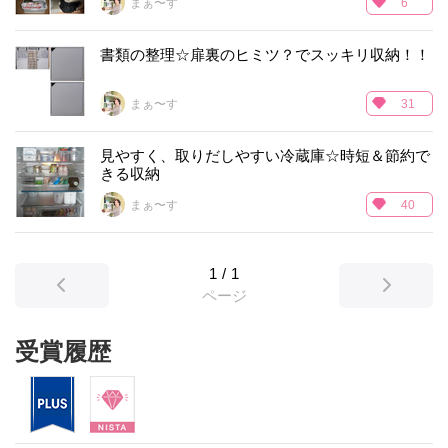
まぁ〜す
6
書類の整理☆扉裏のヒミツ？でスッキリ収納！！
まぁ〜す
31
見やすく、取りだしやすい冷蔵庫☆時短＆節約で
きる収納
まぁ〜す
40
1
/
1
ページ
受賞履歴