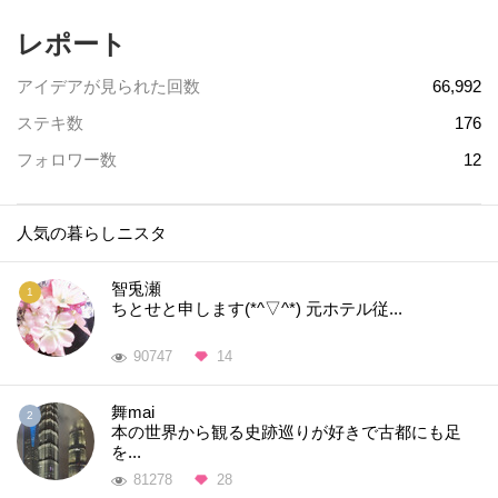
レポート
アイデアが見られた回数
66,992
ステキ数
176
フォロワー数
12
人気の暮らしニスタ
智兎瀬
ちとせと申します(*^▽^*) 元ホテル従...
90747
14
舞mai
本の世界から観る史跡巡りが好きで古都にも足
を...
81278
28