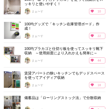
ッキリと使いやすく！
まぁ〜す
10
100均グッズで「キッチン在庫管理ボード」作
成！
まぁ〜す
22
100均プラカゴと仕切り板を使ってスッキリ靴下
収納 ～使用頻度により入れかえも簡単に～
まぁ〜す
44
賃貸アパートの狭いキッチンでもデッドスペース
を使ってアイディア収納
まぁ〜す
18
備蓄品は「ローリングストック法」で分散収納