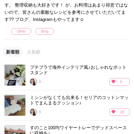
す。 整理収納も大好きです！ が、お料理はあまり得意ではな
いので、皆さんの素敵なレシピを参考にさせていただいてま
す?? ブログ、Instagramもやってます☺︎
Other
Blog
新着順
人気順
プチプラで海外インテリア風♪おしゃれなポット
スタンド
R___
9
ミシンがなくても出来る！セリアのコットンマッ
トでまんまるクッション♪
R___
28
すのこと100均ワイヤートレーでデッドスペース
に収納を♪