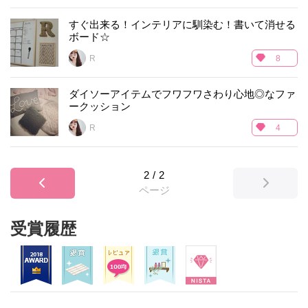
すぐ出来る！インテリアに馴染む！書いて消せる
ボード☆
R___
8
ダイソーアイテムでフワフワさわり心地◎なファ
ークッション
R___
4
2
/
2
ページ
受賞履歴