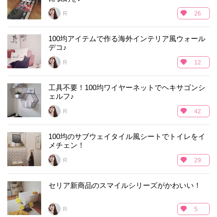
R___
26
100均アイテムで作る海外インテリア風ウォール
デコ♪
R___
12
工具不要！100均ワイヤーネットでヘキサゴンシ
ェルフ♪
R___
42
100均のサブウェイタイル風シートでトイレをイ
メチェン！
R___
29
セリア新商品のスマイルシリーズがかわいい！
R___
5