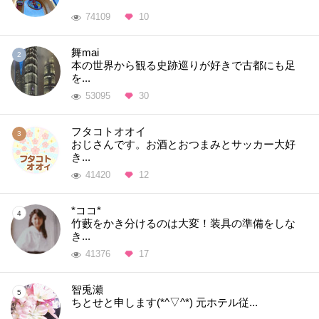
74109
10
舞mai
本の世界から観る史跡巡りが好きで古都にも足
を...
53095
30
フタコトオオイ
おじさんです。お酒とおつまみとサッカー大好
き...
41420
12
*ココ*
竹藪をかき分けるのは大変！装具の準備をしな
き...
41376
17
智兎瀬
ちとせと申します(*^▽^*) 元ホテル従...