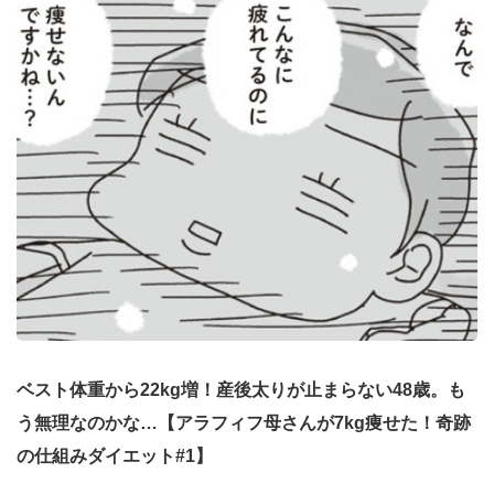
ベスト体重から22kg増！産後太りが止まらない48歳。も
う無理なのかな…【アラフィフ母さんが7kg痩せた！奇跡
の仕組みダイエット#1】