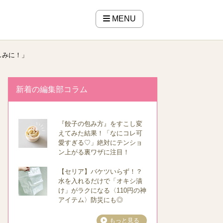
MENU
しみに！」
新着の編集部コラム
『餃子の包み方』をすこし変
えてみた結果！「なにコレ可
愛すぎる♡」絶対にテンショ
ン上がる裏ワザに注目！
【セリア】バケツいらず！？
水を入れるだけで「オキシ漬
け」がラクになる〈110円の神
アイテム〉防災にも◎
もっと見る