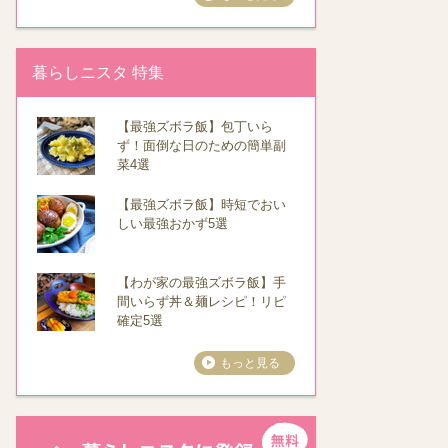
暮らしニスタ 特集
【最強ズボラ飯】包丁いら
ず！面倒な日のための簡単副
菜4選
【最強ズボラ飯】時短でおい
しい最強おかず5選
【わが家の最強ズボラ飯】手
間いらず丼＆麺レシピ！リピ
確定5選
もっと見る