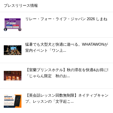
31.
【ダイソー】黒いプレートに謎の切り込み？！なくしやすいモノの置き場所など幅広く使える便利アイテムなんです♪
プレスリリース情報
32.
【ダイソー】まるで魔法の棒！年末、断捨離してフリマアプリで売りたいときに大助かり♡
33.
【ダイソー】何度も洗って使えるラベルシールが便利すぎ！！食品ロスがみるみる減っていく優秀グッズ
リレー・フォー・ライフ・ジャパン 2026 しまね
34.
【キャン★ドゥ】スゴい棒が登場！！キッチンのよくあるイライラが一発解決☆
35.
【ダイソー】洗濯バサミじゃありません！調理中の“地味にイラッ”を解消＆狭いキッチンで役立つ便利グッズ
36.
【ダイソー】知恵の輪？じゃない！アウターの置きっぱなし癖をやめたい人におすすめの便利グッズ
猛暑でも大型犬と快適に遊べる。WHATAWONが
37.
【ダイソー】こう見えてキッチングッズ！使いやすい＆収納しやすいポイントがいっぱいで優秀すぎやしませんか！
室内イベント「ワン上...
38.
【ダイソー】謎のケース、何を入れる？甘い派にもごはん派にもうれしいアイテムです！
39.
【キャンドゥ】もう失敗しません！1分20秒でいつもの料理を格上げする便利アイテム
【室蘭プリンスホテル】秋の滞在を快適&お得に!
40.
【ダイソー】キャンプグッズらしいけど謎すぎるでしょ、この形！実は、ふだんから大活躍のマルチアイテムでした♪
「じゃらん限定 秋のお...
41.
【キャンドゥ】シリコーンの丸いヤツ、220円じゃ普通は買えない！？即買い決定の狭いキッチンで役立つアイテム
42.
【ダイソー】知らないうちに倒れててイラッ…からも解放！掃除用具をラクチン収納できる超便利アイテム♪
【英会話レッスン回数無制限】ネイティブキャン
43.
【セリア】ただのマスカラじゃない！進化したアイテムで“脱！老け見え”にもお役立ち♪
プ、レッスンの「文字起こ...
44.
【ダイソー】一見ただの白い紐なのに！？まさかの「推し活」で活躍する便利グッズ♡さて、どう使う？
45.
【ダイソー】ありそうでなかった！作り置きが劇的にラクになる薄い円盤の正体は？