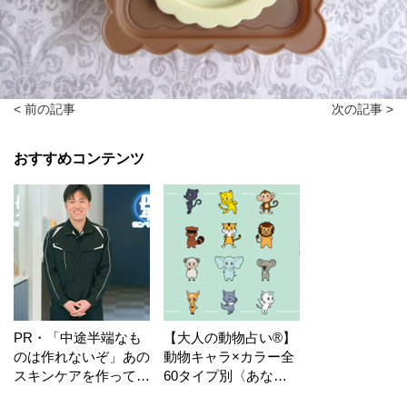
< 前の記事
次の記事 >
おすすめコンテンツ
PR・「中途半端なも
【大人の動物占い®】
のは作れないぞ」あの
動物キャラ×カラー全
スキンケアを作ってい
60タイプ別〈あなた
る工場の舞台裏！
の運勢〉は？