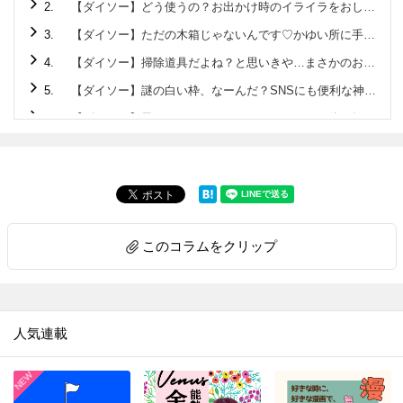
2.
【ダイソー】どう使うの？お出かけ時のイライラをおしゃれに解決しちゃうアイテム！
3.
【ダイソー】ただの木箱じゃないんです♡かゆい所に手が届くクオリティ高すぎの220円アイテム
4.
【ダイソー】掃除道具だよね？と思いきや…まさかのお弁当に使える便利グッズ♡
5.
【ダイソー】謎の白い枠、なーんだ？SNSにも便利な神アイテムです♡
6.
【ダイソー】黒いマステ？…じゃないんです！正体を知れば驚くこと間違いなしの便利アイテム♪
7.
【セリア】箸箱みたいな容器の正体は？旅行のお悩みを解決してくれる便利アイテムでした！
8.
【ダイソー】ニット帽じゃありません！！家でも使えて旅先・帰省先にも持っていきたい便利アイテムです♡
9.
【ダイソー】地味な普通のポーチと見せかけて…家に帰ってからメチャ楽になれる便利グッズだった！
10.
【ダイソー】ファッションアイテムじゃありません！今後ますます使用頻度アップするので早いところゲット♡
このコラムをクリップ
11.
【セリア】ピピピー！雨の日、要注意なモノのストレス解消♡もうなくさない＆盗まれない
12.
【ダイソー】デキる大人が密かに持ち歩く「ふせん」の正体とは？特に冬場に「助かった～」な便利グッズです
13.
【ダイソー】ただのフタじゃない！！ウェットティッシュのプチストレス解消♡ありそうでなかった画期的工夫がスゴい♡
人気連載
14.
【ダイソー】おもちゃみたいな謎パーツ、一体何？実はティータイムのモヤモヤを解決してくれるアイテムでした！
15.
【ダイソー】まさかCDプレイヤー…!?謎の円形アイテム、550円で買えるなんて驚き～!!なスグレモノです
16.
【キャンドゥ】ただのジップバッグじゃないんです！日本人に欠かせない食品をおいしく保存する専用袋♪