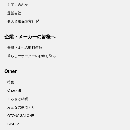
60.
【ダイソー】インパクト大な謎グッズ、一体なに？女性のおしゃれを陰で支えるスグレモノでした！
お問い合わせ
61.
【ダイソー】不思議な形のラック？実は悩み多き場所の収納力が2倍になる便利アイテムです！
運営会社
個人情報保護方針
62.
【キャンドゥ】え！？用途がレア＆面白すぎ！おなじみの節約食材が華麗なる変身をとげるアイデアグッズです♡
63.
【ダイソー】110円でホントにいいの！？ただのペンじゃない！コンパクトなのに頼りになる1本♡
企業・メーカーの皆様へ
64.
【キャン★ドゥ】こいのぼり？じゃないよ！こう見えて頼りになる防犯グッズなんです！
会員さまへの取材依頼
65.
【キャンドゥ】子ども向けシールじゃないんです～！！家事の「ちょい面倒」を解消する便利グッズだけど、ちょっと切なくなるかも！？
暮らしサポーターのお申し込み
66.
【セリア】ママ世代必見！小さすぎるケースだけど「出しっぱなし癖」をブロックする便利グッズ
67.
【ダイソー】なんで今までなかったの！？デスクでもキッチンでも謎の形が煩わしい作業を簡単にしてくれるよ♡
Other
68.
【キャン★ドゥ】330円でも破格！喉から手が出るほど欲しい女性続出のカチューシャの正体は！？
特集
69.
【キャン★ドゥ】小さなカプセル、お薬やサプリじゃないよ。もたつき解消！一度使えばもうない時には戻れません！！
Check it!
70.
【キャンドゥ】謎の白い筆ペン！？かと思いきや、おぉっと驚く意外な使い方の便利グッズ。ほったらかしにしがちな不便を解消♪
ふるさと納税
71.
【キャン★ドゥ】お風呂時間が快適＆楽しくなっちゃう♪シンプルな形に隠されたアイデアに感激！！
みんなの家づくり
72.
【ダイソー】手のひらサイズの輪っかが感動の発明品！小さいワガママ全部叶いました♡
OTONA SALONE
73.
【キャンドゥ】画期的すぎでしょ♡お弁当の「洗うの面倒！」「ゴミが出る！」プチストレスを解消する便利グッズ
GISELe
74.
【ダイソー】この手があったか！不思議な形のNEWアイテムは人気商品の予感しかない♪