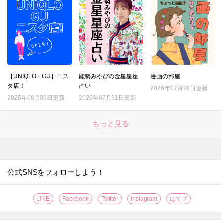
17.
【ダイソー】トング…じゃない！定番グッズが進化♪画期的すぎるアイテムの正体とは？
18.
【キャンドゥ】ちっちゃいケースに見せかけて？作業を激ラクにしてくれる便利キッチングッズ！手も汚れない♡
19.
【ダイソー】このクオリティで110円とはありがたや～。防災用に買ったのに…むしろ日ごろの家事で引っ張りだこです！！
20.
【ダイソー】ステンレスの棒…一体何!? 330円だけど買う価値アリな今流行りのお役立ちアイテム♪
21.
【ダイソー】手芸道具じゃない！謎のマジックテープ、現代人の時短に役立つ地味スゴグッズだった♪
【UNIQLO・GU】ニス
能勢みやびの金星星座
漫画の部屋
タ店！
占い
22.
2026年07月28日更新
【セリア】この冬、すでに争奪戦！？盛れる高見えパールアクセ♡不器用さんも失敗しない簡単アレンジも紹介
2026年08月09日更新
2026年07月31日更新
23.
【セリア】たった3cmの黒いパーツですが…何かと物騒な年末にも役立つ頼もしいアイテムです！！
24.
【ダイソー】謎の袋、実は女性の「困った！」を解決するスゴいヤツ♡年末年始のお呼ばれや旅行もこれで安心♪
もっと見る
25.
【キャンドゥ】ここまでコンパクトになるとは！！収納ラクチンな便利グッズはキッチンでもアウトドアでも使える万能アイテムです♪
26.
【ダイソー】謎のオブジェ？実は、“姿勢がよくなっちゃうかも”なスグレモノ便利グッズ♪
27.
【セリア】ネコ耳でほっこり♡意外な使い方で、やりたくない家事の効率も上がりますよ！
公式SNSをフォローしよう！
28.
【セリア】さらば生活感！！暮らしの消耗品をスマートに見せる＆めっちゃ使いやすくする一石二鳥グッズ
29.
【ダイソー】ブックエンド？じゃない！動きたくないズボラー注目の便利グッズです♡
LINE
Facebook
Twitter
instagram
はてブ
30.
【セリア】一体どう使うの？もう騙されない！ちっちゃいけれど頼りになるスグレモノです