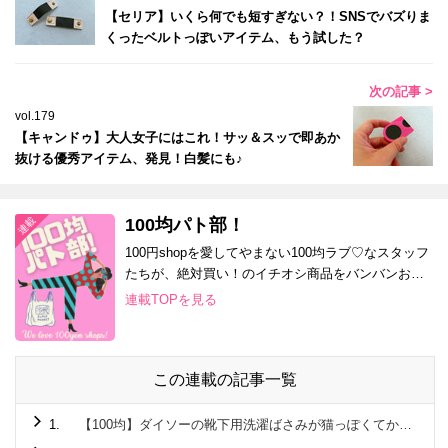
【セリア】いくら何でも短すぎない？！SNSでバズりま
くったベルトっぽいアイテム、もう試した？
次の記事 >
vol.179
【キャンドゥ】大人女子にはこれ！サッ＆スッで即あか
抜ける優秀アイテム、発見！白髪にも♪
100均パト部！
100円shopを愛してやまない100均ラブ♡なスタッフ
たちが、絶対買い！のイチオシ商品をバンバンお届
け！
連載TOPを見る
この連載の記事一覧
1.
【100均】ダイソーの靴下用洗濯ばさみが猫っぽくてかわいい！