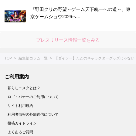
46.
【セリア】細かい作業がスイスイな感動級の便利グッズ！SNS大バズりも納得だ～
『野田クリの野望～ゲーム天下統一への道～』東
京ゲームショウ2026へ...
47.
【キャン★ドゥ】ただのケースじゃない！かゆいところに手が届く仕掛けがスゴい便利アイテム
48.
今すぐ欲しい☆【ダイソー】スティックのりじゃありません！花粉の季節に活躍しそうな便利グッズ
49.
すぐ買いに行くー！！【セリア】調理中のイラッ…から一瞬で解き放たれます♡かわいい上に使えるキッチングッズ降臨♪
プレスリリース情報一覧をみる
50.
【ダイソー】紙のサメ、子どものシールじゃないんだな～☆実は予想を超えてくる機能的なアイテムでした！
51.
超コンパクトな新形態キターーー－♡【ダイソー】毎日使う消耗品のモヤッてた収納問題も解決しました
TOP
編集部コラム一覧
【ダイソー】ただのキャラクターグッズじゃない
52.
【ダイソー】一体なに？謎すぎるアイテムは不器用さんにもってこいのオシャレグッズだった！
53.
【セリア】ネコ形はただのデザインじゃなかった！かわいい上に働き者♡家じゅうで大活躍してくれます♪
ご利用案内
54.
【ダイソー】いろんな形の凸凹がミソ！メイクする人のわずらわしい作業がラクになる便利グッズです
暮らしニスタとは？
55.
【セリア】狭いキッチンで威力を発揮！意外と場所を取る作業がすっきりラクチンに♪
ロゴ・バナーのご利用について
56.
【キャンドゥ】超ビッグサイズのシャワーキャップ！？実は冬中大活躍したアイテムを守ってくれる便利グッズだった！
サイト利用規約
57.
【セリア】シンプルな長方形だけど…実は、美容好き女子にうれしい！あちこちで大活躍する長方形の正体とは？
利用者情報の外部送信について
58.
【ダイソー】550円だけど即買い♡コンパクトさについ2度見しちゃうお出かけのマストアイテム！
投稿ガイドライン
59.
【ダイソー】謎のドアの正体とは？かわいいオブジェと見せかけて、実用的なグッズです！
よくあるご質問